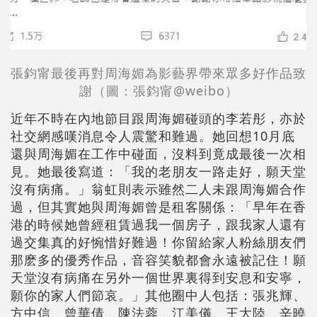
張鈞甯最後再對
周海媚為影藝界帶來眾多好作品致
謝
（圖：
張鈞甯
@weibo）
近年不時在內地節目跟周海媚碰頭的李若彤，亦於
社交網感嘆消息令人震驚和難過。她回想10月底
還與周海媚在工作中碰面，沒料到竟成最後一次相
見。她最後寫道：「我的老朋友一路走好，願天堂
沒有病痛。」翁虹則表示雖然二人未跟周海媚合作
過，但其實她與周海媚曾是租客關係：「早年在香
港的時候她曾經租賃過我一個房子，跟我家人還有
過交集真的好惋惜好難過！你留給家人粉絲朋友們
那麽多的優秀作品，音容笑貌都會永遠被記住！願
天堂沒有病痛在另外一個世界裏得到安息和安寧，
願你的家人們節哀。」其他圈中人包括：張兆輝、
方中信、曾華倩、陳法蓉、江美儀、王大陸、辛曉