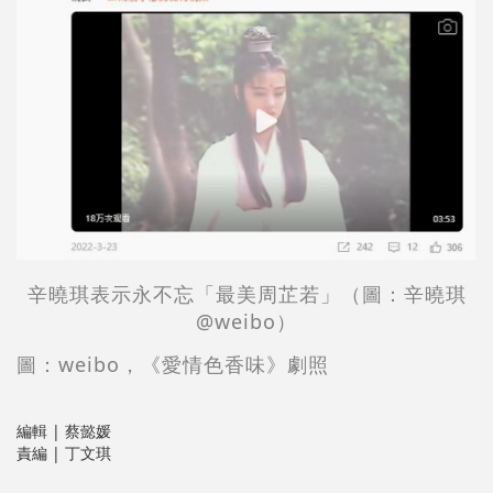
辛曉琪表示永不忘「最美周芷若」
（圖：
辛曉琪
@weibo）
圖：
weibo
，
《愛情色香味》劇照
編輯 | 蔡懿媛
責編 | 丁文琪