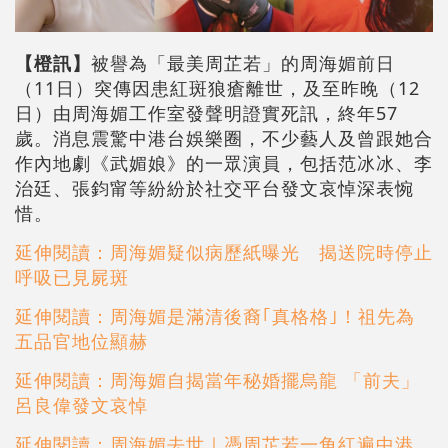
【橙訊】
被譽為「最美周芷若」的周海媚前日
（11日）突傳因患紅斑狼瘡離世，及至昨晚（12
日）由周海媚工作室發聲明證實死訊，終年57
歲。消息震驚中港台娛樂圈，不少藝人及曾跟她合
作內地劇《武媚娘》的一眾演員，包括范冰冰、李
治廷、張鈞甯等紛紛於社交平台發文哀悼深表惋
惜。
延伸閱讀：周海媚疑似病歷紙曝光 揭送院時停止
呼吸已見屍斑
延伸閱讀：周海媚是滿清後裔｢真格格｣！祖先為
五品官地位顯赫
延伸閱讀：周海媚自揭當年秘婚擺烏龍 「前夫」
呂良偉發文哀悼
延伸閱讀：周海媚去世｜憑周芷若一角紅遍中港