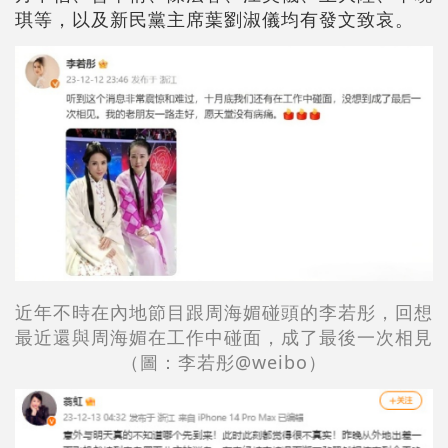
琪等，以及新民黨主席葉劉淑儀均有發文致哀。
近年不時在內地節目跟周海媚碰頭的李若彤，回想
最近還與周海媚在工作中碰面，成了最後一次相見
（圖：
李若彤
@weibo）