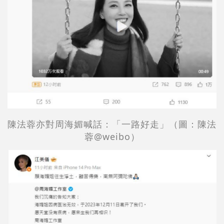
陳法蓉
亦對
周海媚喊話：「一路好走」
（圖：
陳法
蓉
@weibo）