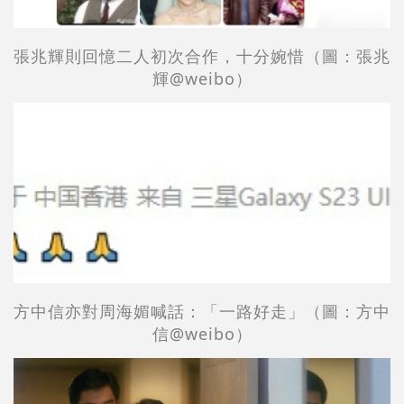
張兆輝則回憶二人初次合作，十分婉惜
（圖：
張兆
輝
@weibo）
方中信亦對
周海媚喊話：「一路好走」
（圖：
方中
信
@weibo）