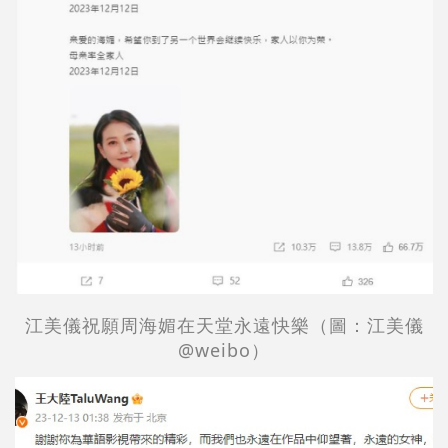
江美儀祝願
周海媚在天堂永遠快樂
（圖：
江美儀
@weibo）