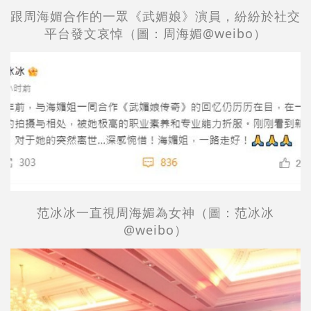
跟周海媚合作的
一眾
《武媚娘》演員，紛紛於社交
平台發文哀悼
（圖：周海媚@weibo）
范冰冰一直視
周海媚為女神
（圖：
范冰冰
@weibo）