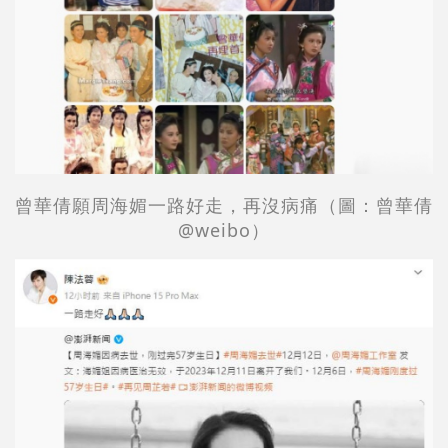
曾華倩願
周海媚一路好走，再沒病痛
（圖：
曾華倩
@weibo）