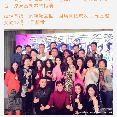
台 原來當初本想拒演
延伸閱讀：周海媚去世｜因病搶救無效 工作室發
文於12月11日離世