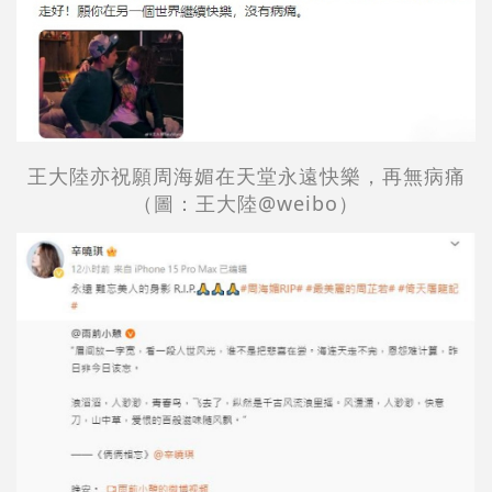
王大陸亦
祝願
周海媚在天堂永遠快樂
，再無病痛
（圖：
王大陸
@weibo）