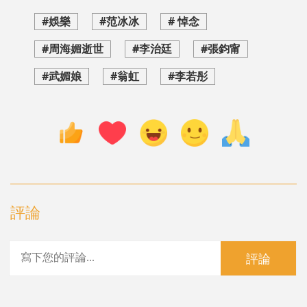
#娛樂
#范冰冰
# 悼念
#周海媚逝世
#李治廷
#張鈞甯
#武媚娘
#翁虹
#李若彤
評論
評論