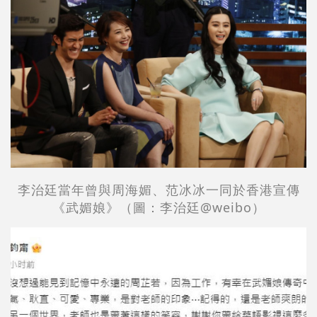
李治廷當年曾與
周海媚
、范冰冰一同於香港宣傳
《武媚娘》
（圖：
李治廷
@weibo）