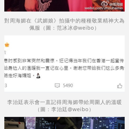
對周海媚
在《武媚娘》拍攝中的種種敬業精神大為
佩服（圖：
范冰冰
@weibo）
李治廷表示會一直記得
周海媚帶給周圍人的溫暖
（圖：
李治廷
@weibo）