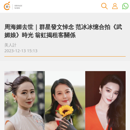
周海媚去世｜群星發文悼念 范冰冰憶合拍《武
媚娘》時光 翁虹揭租客關係
美人計
2023-12-13 15:13