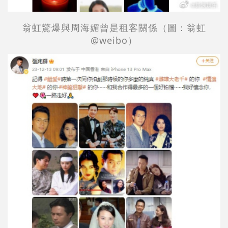
翁虹驚爆與周海媚曾是租客關係（圖：
翁虹
@weibo）