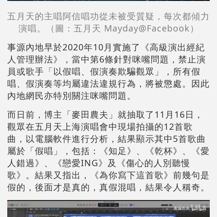
五月天的主唱阿信唱功從未被受質疑，每次都傾力
演唱。（圖：五月天 Mayday@Facebook）
事源內地早於2020年10月實施了《高級演出經紀
人管理辦法》，當中第6條針對咪嘴問題，禁止演
員或歌手「以假唱、假演奏欺騙觀眾」，所有假
唱、假演奏等均屬違法違規行為，將被懲處。因此
內地網民亦特別關注咪嘴問題。
而日前，博主「麥田農夫」就抽取了11月16日，
觀眾在五月天上海演唱會中現場拍攝的12首歌
曲，以電腦軟件進行分析，結果顯示其中5首歌曲
屬於「假唱」，包括：《知足》、《乾杯》、《愛
人錯過》、《戀愛ING》及《傷心的人別聽慢
歌》。結果又指出，《為你寫下這首歌》前幾句是
假的，後面才是真的，真假混唱，結果令人稱奇。