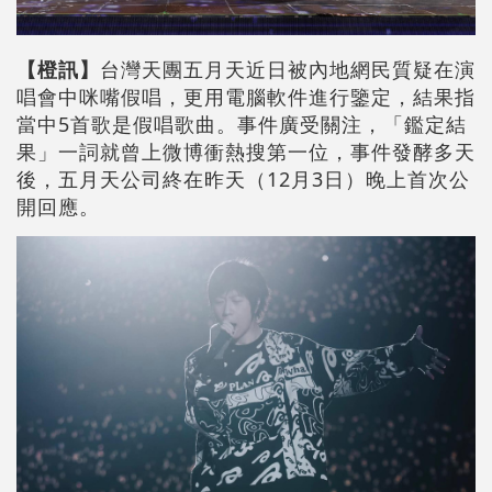
【橙訊】
台灣天團五月天近日被內地網民質疑在演
唱會中咪嘴假唱，更用電腦軟件進行鑒定，結果指
當中5首歌是假唱歌曲。事件廣受關注，「鑑定結
果」一詞就曾上微博衝熱搜第一位，事件發酵多天
後，五月天公司終在昨天（12月3日）晚上首次公
開回應。