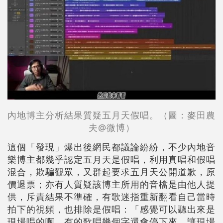
內地博主分析結果質疑五月天假唱。（圖：麥田農
夫@微博）
這個「發現」爆出後網民都議論紛紛，不少內地音
樂博主都幾乎認定五月天是假唱，利用真唱和假唱
混合，欺騙觀眾，又群起要求五月天公開道歉，原
價退票；亦有人質疑該博主所用的音檔是由他人提
供，斥責結果不準確，有歌迷指重新翻看自己當時
拍下的視頻，也排除是假唱：「感覺可以聽出來是
現場唱的啊，有的歌唱幾個字還會停下來，讓現場