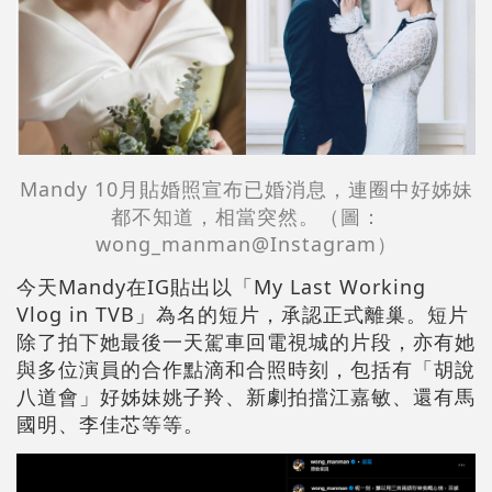
Mandy 10月貼婚照宣布已婚消息，連圈中好姊妹
都不知道，相當突然。（圖：
wong_manman@Instagram）
今天Mandy在IG貼出以「My Last Working
Vlog in TVB」為名的短片，承認正式離巢。短片
除了拍下她最後一天駕車回電視城的片段，亦有她
與多位演員的合作點滴和合照時刻，包括有「胡說
八道會」好姊妹姚子羚、新劇拍擋江嘉敏、還有馬
國明、李佳芯等等。