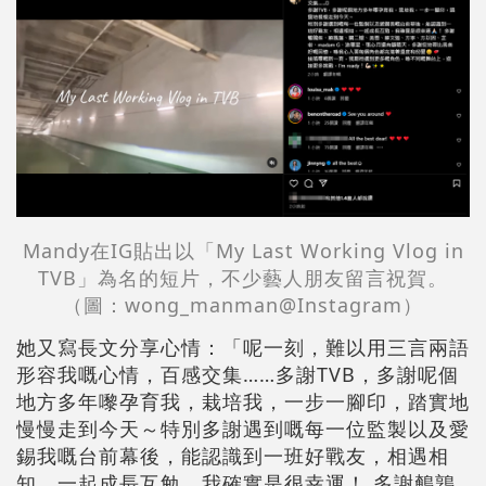
Mandy在IG貼出以「My Last Working Vlog in
TVB」為名的短片，不少藝人朋友留言祝賀。
（圖：wong_manman@Instagram）
她又寫長文分享心情：「呢一刻，難以用三言兩語
形容我嘅心情，百感交集……多謝TVB，多謝呢個
地方多年嚟孕育我，栽培我，一步一腳印，踏實地
慢慢走到今天～特別多謝遇到嘅每一位監製以及愛
錫我嘅台前幕後，能認識到一班好戰友，相遇相
知，一起成長互勉，我確實是很幸運！ 多謝鵪鶉