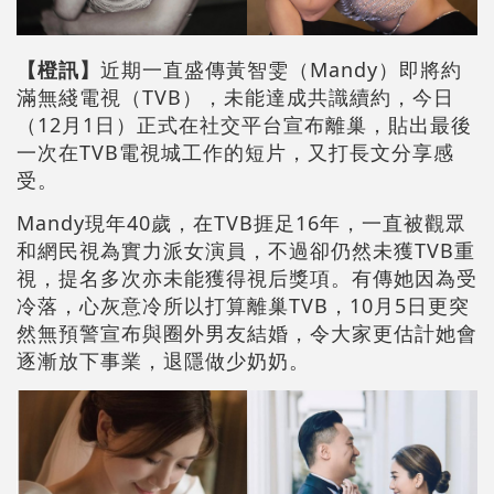
【橙訊】
近期一直盛傳黃智雯（Mandy）即將約
滿無綫電視（TVB），未能達成共識續約，今日
（12月1日）正式在社交平台宣布離巢，貼出最後
一次在TVB電視城工作的短片，又打長文分享感
受。
Mandy現年40歲，在TVB捱足16年，一直被觀眾
和網民視為實力派女演員，不過卻仍然未獲TVB重
視，提名多次亦未能獲得視后獎項。有傳她因為受
冷落，心灰意冷所以打算離巢TVB，10月5日更突
然無預警宣布與圈外男友結婚，令大家更估計她會
逐漸放下事業，退隱做少奶奶。