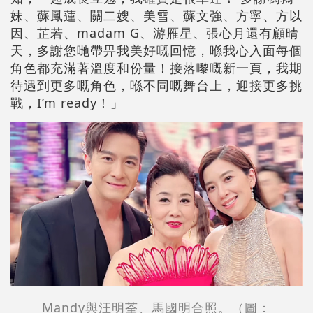
妹、蘇鳳蓮、關二嫂、美雪、蘇文強、方寧、方以
因、芷若、madam G、游雁星、張心月還有顧晴
天，多謝您哋帶畀我美好嘅回憶，喺我心入面每個
角色都充滿著溫度和份量！接落嚟嘅新一頁，我期
待遇到更多嘅角色，喺不同嘅舞台上，迎接更多挑
戰，I’m ready！」
Mandy與汪明荃、馬國明合照。（圖：