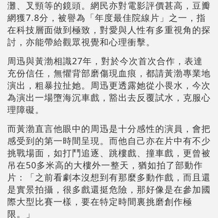
灘、叉頸等的鏡頭。網民亦對電影評價甚高，豆瓣
網獲7.8分，被譽為「年度最佳院線片」之一，指
在科技層面做到極致，對愛與人性有多重視角的探
討，亦能帶給觀眾視覺和心理衝擊。
周迅與黃渤相識27年，對於今次首次合作，表達
充份信任，無懼背部磨傷現血痕，都請黃渤專業地
演出，粗暴拉扯她。周迅更透露她從小畏水，今次
為演出一場墮海沉車戲，豁出去反覆試水，克服心
理障礙。
而黃渤直言他眼中的周迅是十分感性的演員，會把
感受到的第一時間呈現。而他自己亦在片中有不少
挑戰場面，如打鬥追逐、跳樓戲、撞車戲，更曾被
吊在50多米高的大樓外一整天，猶如拍了部動作
片：「之前看劇本沒想到有那麼多動作戲，而且還
是實景拍攝，很多戲還挺危險，那好像是在參加國
際大型比賽一樣，要在特定時間裏挑磨創作極
限。」