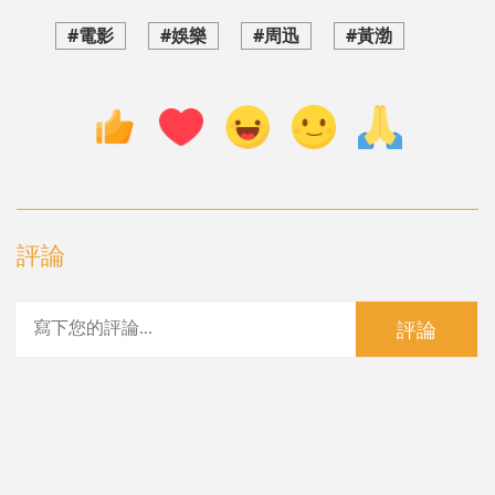
#電影
#娛樂
#周迅
#黃渤
評論
評論