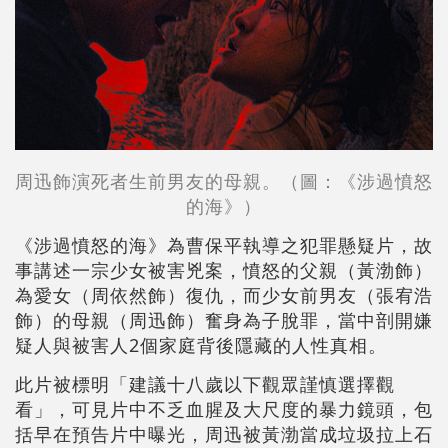
周迅飾演死者生前男友的母親。（圖：《涉過憤怒
的海》）
《涉過憤怒的海》為曹保平執導之犯罪懸疑片，故
事講述一宗少女被害兇案，憤怒的父親（黃渤飾）
為愛女（周依然飾）復仇，而少女前男友（張宥浩
飾）的母親（周迅飾）奮身為子脫罪，當中剖開嫌
疑人與被害人2個家庭背後隱藏的人性真相。
此片被標明「建議十八歲以下觀眾謹慎選擇觀
看」，可見片中不乏血腥及大尺度的暴力鏡頭，包
括早在預告片中曝光，周迅被黃渤當成垃圾拉上石