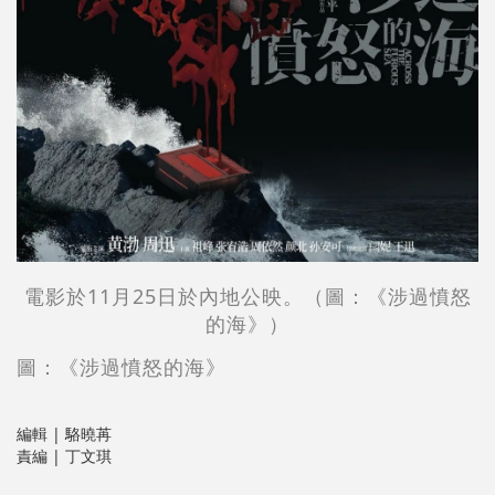
電影於11月25日於內地公映。（圖：《涉過憤怒
的海》）
圖：《涉過憤怒的海》
編輯 | 駱曉苒
責編 | 丁文琪