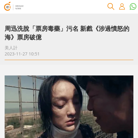
周迅洗脫「票房毒藥」污名 新戲《涉過憤怒的
海》票房破億
美人計
2023-11-27 10:51