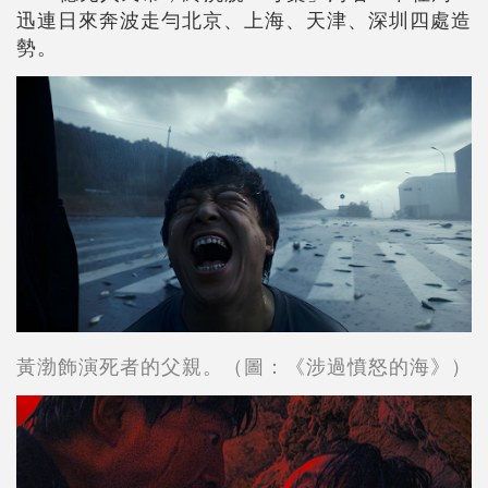
迅連日來奔波走勻北京、上海、天津、深圳四處造
勢。
黃渤飾演死者的父親。（圖：《涉過憤怒的海》）