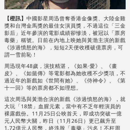
【橙訊】
中國影星周迅曾奪香港金像獎、大陸金雞
獎和台灣金馬獎的最佳女演員獎，不過這位「三金
影后」近年參演的電影成績卻慘淡，被冠以「票房
毒藥」稱號。日前在內地上映她與黃渤主演的新戲
《涉過憤怒的海》，短短2天便收穫破億票房，可
謂一雪前恥！
周迅現年48歲，演技精湛，《如果·愛》、《畫
皮》、《如懿傳》等電影都為她收穫不少獎項，不
過近年的新戲如《世間有她》、《侍神令》、《第
十一回》等的票房都不如理想。
這次周迅與黃渤合演的新戲《涉過憤怒的海》，就
大玩「18禁」血腥元素，當中有不乏年輕演員的
裸露戲份。11月25日公映首天，即成功突破一億
元人民幣大關，昨日（11月26日）更已飆升至
1.72億元人民幣，終洗脫「毒藥」污名！不枉周