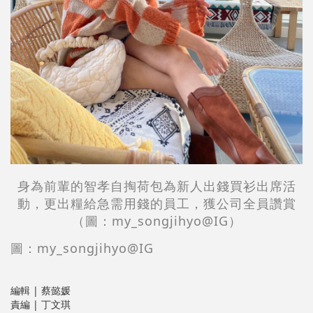
身為前輩的智孝自掏荷包為新人出錢買衫出席活
動，更出糧給急需用錢的員工，獲公司全員讚賞
（圖：my_songjihyo@IG）
圖：my_songjihyo@IG
編輯 | 蔡懿媛
責編 | 丁文琪