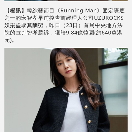
【橙訊】
韓綜藝節目《Running Man》固定班底
之一的宋智孝早前控告前經理人公司UZUROCKS
娛樂盜取其酬勞，昨日（23日）首爾中央地方法
院的宣判智孝勝訴，獲賠9.84億韓圜(約640萬港
元)。