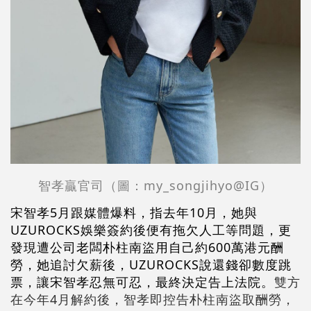
智孝贏官司（圖：my_songjihyo@IG）
宋智孝5月跟媒體爆料，指去年10月，她與
UZUROCKS娛樂簽約後便有拖欠人工等問題，更
發現遭公司老闆朴柱南盜用自己約600萬港元酬
勞，她追討欠薪後，UZUROCKS說還錢卻數度跳
票，讓宋智孝忍無可忍，最終決定告上法院。
雙方
在今年4月解約後，智孝即控告朴柱南盜取酬勞，