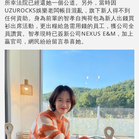
所幸法院已經還她一個公道。另外，當時因
UZUROCKS娛樂老闆帳目混亂，旗下新人得不到
任何資助。身為前輩的智孝自掏荷包為新人出錢買
衫出席活動，更出糧給急需用錢的員工，獲公司全
員讚賞。智孝現時已簽新公司NEXUS E&M，加上
贏官司，網民紛紛留言恭喜她。