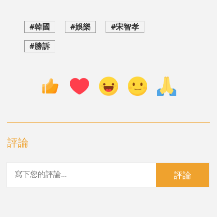
#韓國
#娛樂
#宋智孝
#勝訴
評論
評論