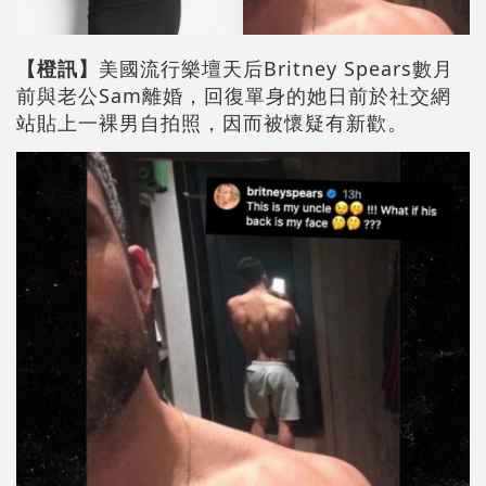
【橙訊
】
美國流行樂壇天后Britney Spears數月
前與老公Sam離婚，回復單身的她日前於社交網
站貼上一裸男自拍照，因而被懷疑有新歡。