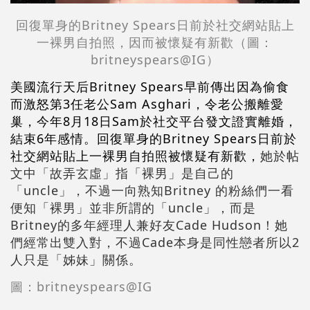
回復單身的Britney Spears日前於社交網站貼上
一裸男自拍照，因而被懷疑有新歡（圖：
britneyspears@IG）
美國流行天后Britney Spears早前傳出因為偷食
而激怒第3任老公Sam Asghari，令老公搬離愛
巢，今年8月18日Sam於社交平台發文證實離婚，
結束6年感情。回復單身的Britney Spears日前於
社交網站貼上一裸男自拍照被懷疑有新歡，
她於帖
文中「故弄玄虛」指「裸男」是自己的
「uncle」，不過一向熟知Britney 的粉絲們一看
便知「裸男」並非所謂的「uncle」，而是
Britney的多年經理人兼好友Cade Hudson！她
們經常出雙入對，不過Cade本身是同性戀者所以2
人只是「姊妹」關係。
圖：britneyspears@IG