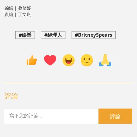
編輯 | 蔡懿媛
責編 | 丁文琪
#娛樂
#經理人
#BritneySpears
評論
評論