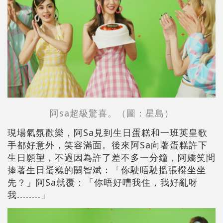
阿sa超級驚喜。（圖：
星島
）
現場氣氛歡樂，阿Sa見到生日蛋糕和一班英皇歌
手都好意外，笑容滿面。後來阿Sa向著蛋糕許下
生日願望，不過因為許了差不多一分鐘，阿嬌笑問
捧著生日蛋糕的關智斌：「你駛唔駛搵張櫈坐坐
先？」阿Sa就覆：「你唔好嘈我住，我好亂呀
我........」