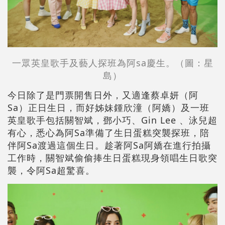
一眾英皇歌手及藝人探班為阿sa慶生。（圖：
星
島
）
今日除了是門票開售日外，又適逢蔡卓妍（阿
Sa）正日生日，而好姊妹鍾欣潼（阿嬌）及一班
英皇歌手包括關智斌，鄧小巧、Gin Lee 、泳兒超
有心，悉心為阿Sa準備了生日蛋糕突襲探班，陪
伴阿Sa渡過這個生日。趁著阿Sa阿嬌在進行拍攝
工作時，關智斌偷偷捧生日蛋糕現身領唱生日歌突
襲，令阿Sa超驚喜。