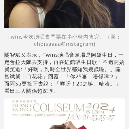
Twins今次演唱會門票在半小時內售完。（圖：
choisaaaa@instagram)
關智斌又表示，Twins演唱會頭場是阿嬌生日，一
定會拉大隊去支持，再在紅館唱生日歌！不過阿嬌
就笑道:「好啊，到時全世界都知我幾歲啦。」關
智斌就「口花花」回覆：「你25嘛，唔係咩？」
而阿Sa更接下去說：「咩呀！20之嘛。哈哈。」
看出三人關係超深厚。