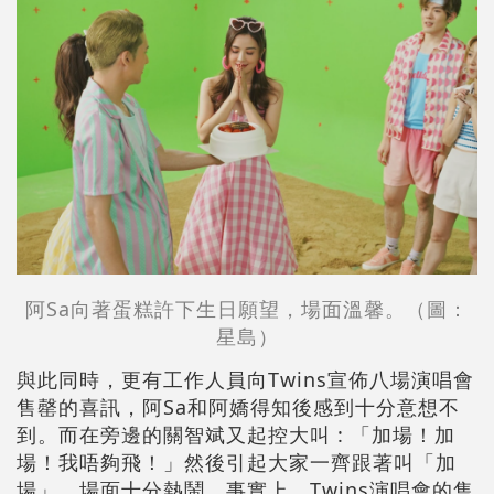
阿Sa向著蛋糕許下生日願望，場面溫馨。（圖：
星島
）
與此同時，更有工作人員向Twins宣佈八場演唱會
售罄的喜訊，阿Sa和阿嬌得知後感到十分意想不
到。而在旁邊的關智斌又起控大叫 : 「加場！加
場！我唔夠飛！」然後引起大家一齊跟著叫「加
場」，場面十分熱鬧。事實上，Twins演唱會的售