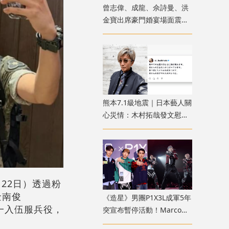
曾志偉、成龍、佘詩曼、洪
金寶出席豪門婚宴場面震撼
猶如頒獎禮紅地氈
熊本7.1級地震｜日本藝人關
心災情：木村拓哉發文慰
問、橋本愛心痛家鄉受災
（22日）透過粉
金南俊
《造星》男團P1X3L成軍5年
逐一入伍服兵役，
突宣布暫停活動！Marco遭
官網除名？歌迷質疑形同解