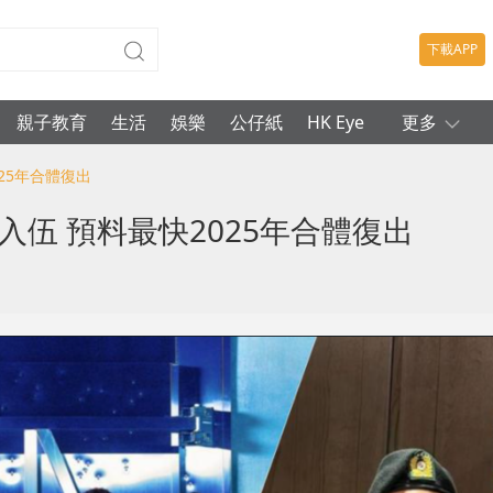
下載APP
親子教育
生活
娛樂
公仔紙
HK Eye
更多
025年合體復出
入伍 預料最快2025年合體復出