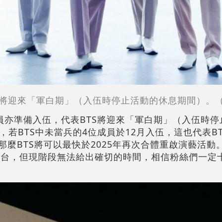
TS將迎來「軍白期」（入伍時停止活動的休息期間）。
成員亦準備入伍，代表BTS將迎來「軍白期」（入伍時
若BTS中未當兵的4位成員於12月入伍，這也代表B
，那麼BTS將可以最快於2025年再次合體重啟演藝活
返舞台，但現階段無法給出確切的時間，相信粉絲們一定十