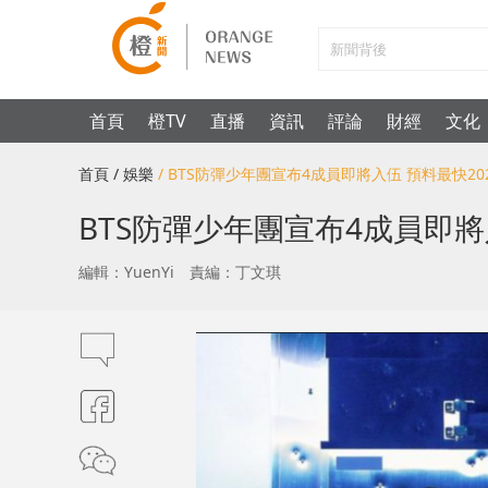
首頁
橙TV
直播
資訊
評論
財經
文化
首頁
/ 娛樂
/ BTS防彈少年團宣布4成員即將入伍 預料最快2
BTS防彈少年團宣布4成員即將
編輯：YuenYi
責編：丁文琪