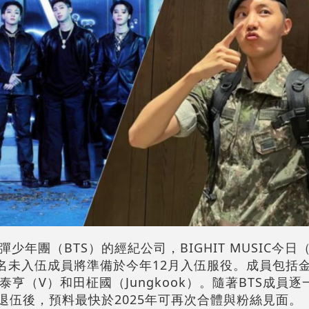
少年團（BTS）的經紀公司，BIGHIT MUSIC今日
中4名未入伍成員將準備於今年12月入伍服役。成員包括
金泰亨（V）和田柾國（Jungkook）。隨著BTS成員
退伍後，預料最快於2025年可再次合體與粉絲見面。