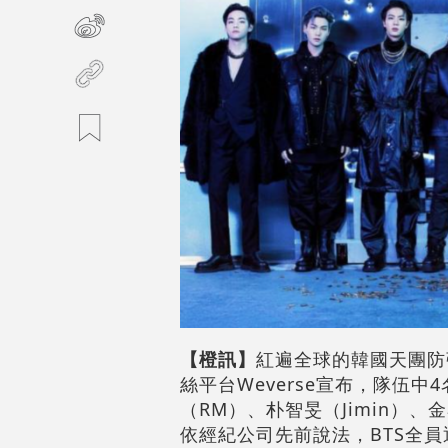
【橙訊】
紅遍全球的韓國天團防彈
絲平台Weverse宣布，隊伍
（RM）、朴智旻（Jimin）、
依經紀公司先前說法，BTS全員