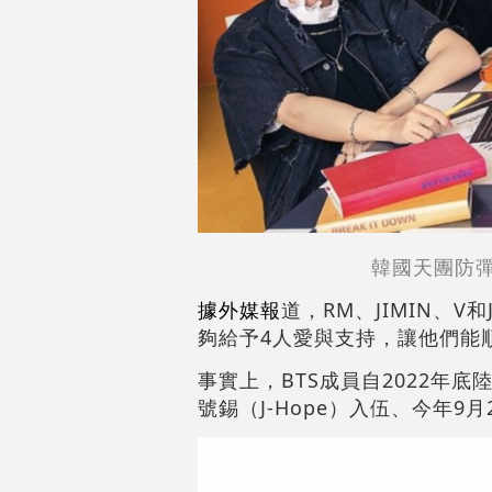
韓國天團防
據外媒報
道，RM、JIMIN、
夠給予4人愛與支持，讓他們能
事實上，BTS成員自2022年底陸
號錫（J-Hope）入伍、今年9