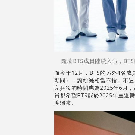
隨著BTS成員陸續入伍，B
而今年12月，BTS的另外4名
期間），讓粉絲相當不捨。不過，
完兵役的時間應為2025年6月
員都希望BTS能於2025年重
度歸來。