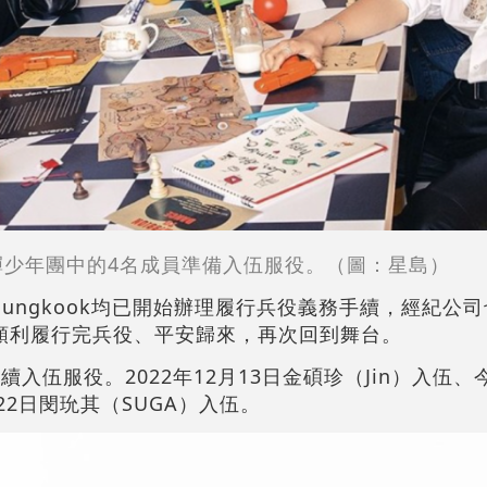
彈少年團中的4名成員準備入伍服役。（圖：星島）
V和Jungkook均已開始辦理履行兵役義務手續，經紀公
順利履行完兵役、平安歸來，再次回到舞台。
續入伍服役。2022年12月13日金碩珍（Jin）入伍、
月22日閔玧其（SUGA）入伍。