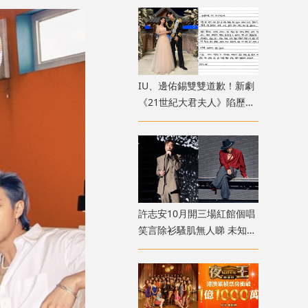
散
IU、邊佑錫雙雙道歉！新劇
《21世紀大君夫人》陷歷史
政治爭議 掀韓國網民怒罵
許志安10月開三場紅館個唱
笑言除衫騷肌無人睇 未知會
否請Sammi做嘉賓