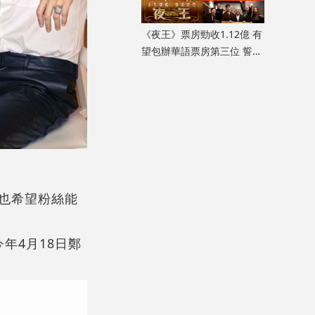
《夜王》票房勁收1.12億 有
望包辦華語票房第三位 誓言
打贏《毒舌大狀》
司也希望粉絲能
今年4月18日鄭