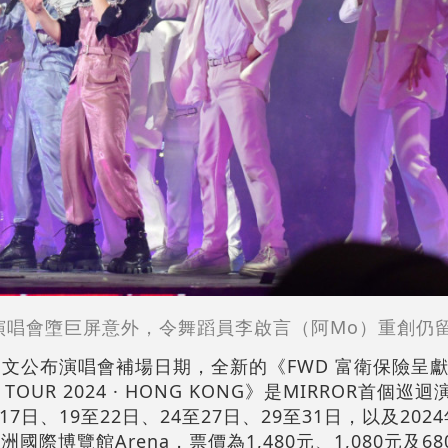
7月演唱會墮巨屏意外，令舞蹈員李啟言（阿Mo）重創仍
G發文公布演唱會補場日期，全新的《FWD 富衛保險呈獻：
CERT TOUR 2024 · HONG KONG》是MIRROR首
17日、19至22日、24至27日、29至31日，以及202
國際博覽館Arena，票價為1,480元、1,080元及6