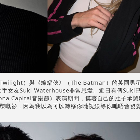
ilight）與《蝙蝠俠》（The Batman）的英國
直與歌手女友Suki Waterhouse非常恩愛。近日有傳Su
ona Capital音樂節》表演期間，摸著自己的肚子承
爍嘅衫，因為我以為可以轉移你哋視線等你哋唔會發