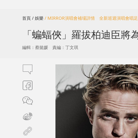
首頁
/ 娛樂
/ MIRROR演唱會補場詳情 全新巡迴演唱會唱足
「蝙蝠俠」羅拔柏迪臣將為人父
編輯：蔡懿媛
責編：丁文琪