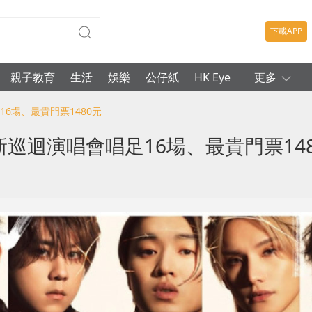
下載APP
親子教育
生活
娛樂
公仔紙
HK Eye
更多
16場、最貴門票1480元
新巡迴演唱會唱足16場、最貴門票14