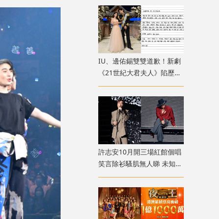
散
IU、邊佑錫雙雙道歉！新劇
《21世紀大君夫人》陷歷史
政治爭議 掀韓國網民怒罵
許志安10月開三場紅館個唱
笑言除衫騷肌無人睇 未知會
否請Sammi做嘉賓