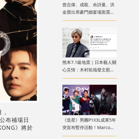
曾志偉、成龍、佘詩曼、洪
金寶出席豪門婚宴場面震撼
猶如頒獎禮紅地氈
熊本7.1級地震｜日本藝人關
心災情：木村拓哉發文慰
問、橋本愛心痛家鄉受災
月，
大會公布補場日
《造星》男團P1X3L成軍5年
G KONG》將於
突宣布暫停活動！Marco遭
官網除名？歌迷質疑形同解