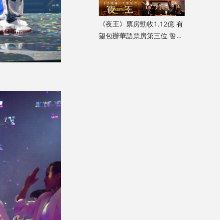
《夜王》票房勁收1.12億 有
望包辦華語票房第三位 誓言
打贏《毒舌大狀》