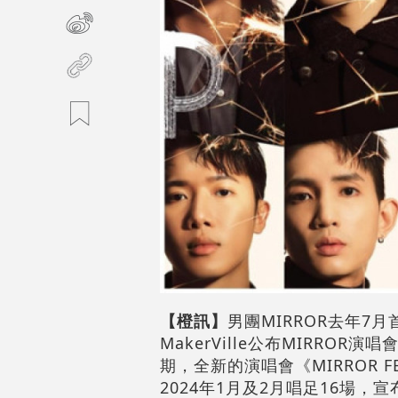
【橙訊】
男團MIRROR去年
MakerVille公布MIRRO
期，全新的演唱會《MIRROR FEEL 
2024年1月及2月唱足16場，