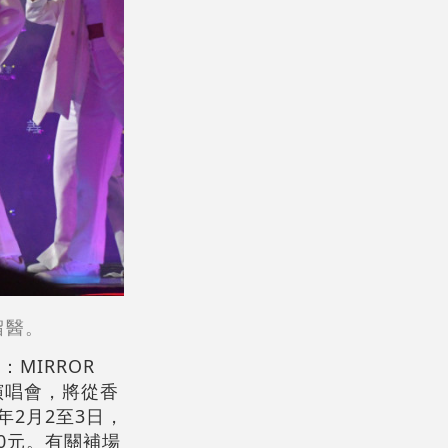
留醫。
MIRROR
個巡迴演唱會，將從香
4年2月2至3日，
80元。有關補場