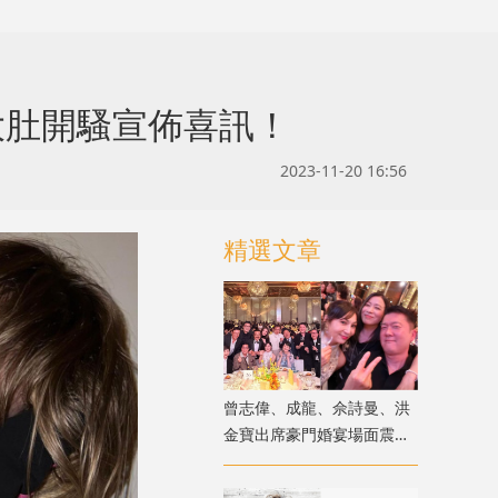
e大肚開騷宣佈喜訊！
2023-11-20 16:56
精選文章
曾志偉、成龍、佘詩曼、洪
金寶出席豪門婚宴場面震撼
猶如頒獎禮紅地氈