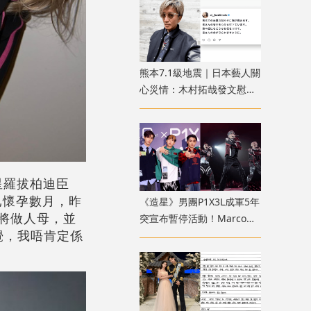
熊本7.1級地震｜日本藝人關
心災情：木村拓哉發文慰
問、橋本愛心痛家鄉受災
男星羅拔柏迪臣
ki已懷孕數月，昨
《造星》男團P1X3L成軍5年
認將做人母，並
突宣布暫停活動！Marco遭
覺，我唔肯定係
官網除名？歌迷質疑形同解
散