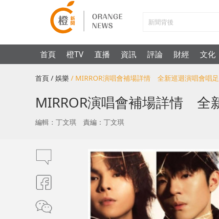
首頁
橙TV
直播
資訊
評論
財經
文化
首頁
/ 娛樂
/ MIRROR演唱會補場詳情 全新巡迴演唱會唱足
MIRROR演唱會補場詳情 全
編輯：丁文琪
責編：丁文琪