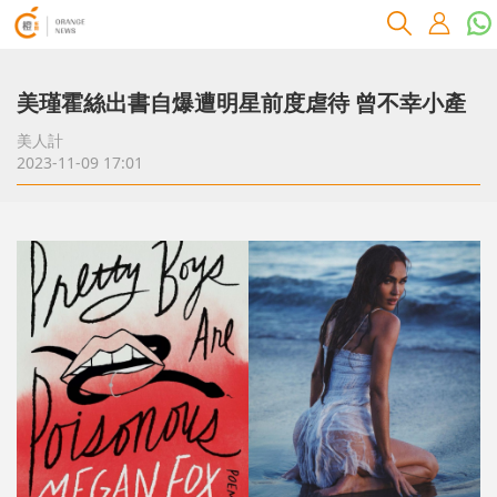
美瑾霍絲出書自爆遭明星前度虐待 曾不幸小產
美人計
2023-11-09 17:01