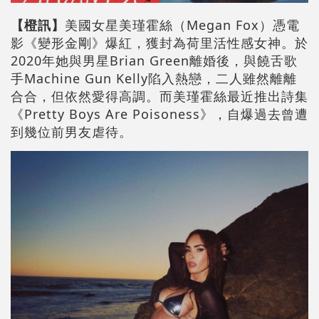
【橙訊】
美國女星美瑾霍絲（Megan Fox）憑電
影《變形金剛》爆紅，獲封為荷里活性感女神。於
2020年她與男星Brian Green離婚後，與饒舌歌
手Machine Gun Kelly陷入熱戀，二人雖然離離
合合，但依然愛得高調。而美瑾霍絲最近推出詩集
《Pretty Boys Are Poisoness》，自爆過去曾遭
到幾位前男友虐待。