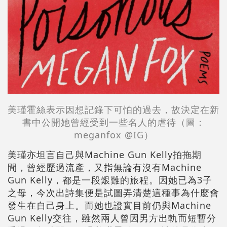
美瑾霍絲表示因想記錄下可怕的過去，故決定在新
書中公開她曾經受到一些名人的虐待（圖：
meganfox @IG）
美瑾亦坦言自己與Machine Gun Kelly拍拖期
間，曾經歷過流產，又指無論有沒有Machine
Gun Kelly，都是一段艱難的旅程。因她已為3子
之母，今次出詩集便是試圖弄清楚這種事為什麼會
發生在自己身上。而她也證實目前仍與Machine
Gun Kelly交往，雖然兩人曾因男方出軌而短暫分