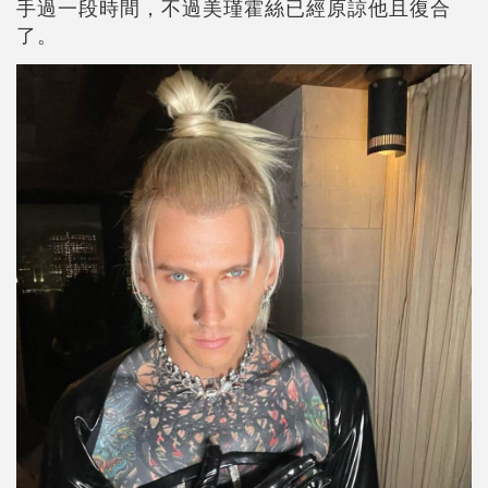
手過一段時間，不過美瑾霍絲已經原諒他且復合
了。