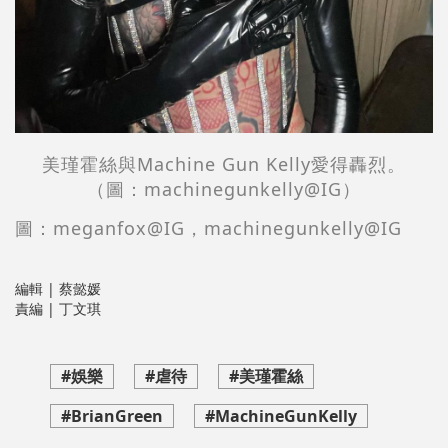
美瑾霍絲與Machine Gun Kelly愛得轟烈。
（圖：
machinegunkelly
@IG）
圖：meganfox@IG，
machinegunkelly
@IG
編輯 | 蔡懿媛
責編 | 丁文琪
#娛樂
#虐待
#美瑾霍絲
#BrianGreen
#MachineGunKelly