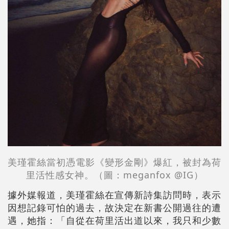
美瑾霍絲當初憑電影《變形金剛》爆紅，被封為荷
里活性感女神。（圖：meganfox @IG）
據外媒報道，美瑾霍絲在宣傳新詩集訪問時，表示
因想記錄可怕的過去，故決定在新書公開過往的遭
遇，她指：「自從在荷里活出道以來，我只和少數