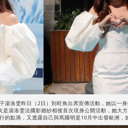
子湯洛雯昨日（2日）到旺角出席宣傳活動，她以一身白色
。今次是湯洛雯法國影婚紗相後首次現身公開活動，她大
行的點滴，又透露自己與馬國明是10月中出發歐洲，旅