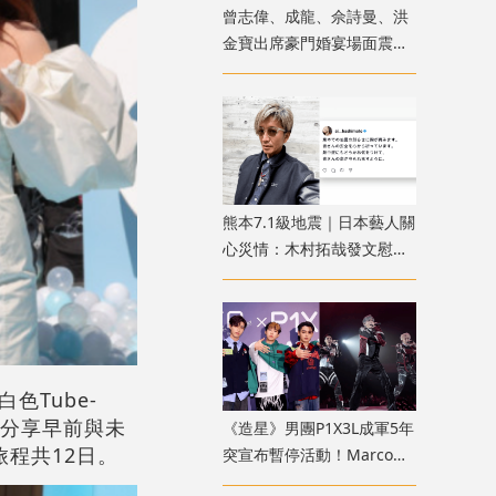
曾志偉、成龍、佘詩曼、洪
金寶出席豪門婚宴場面震撼
猶如頒獎禮紅地氈
熊本7.1級地震｜日本藝人關
心災情：木村拓哉發文慰
問、橋本愛心痛家鄉受災
Tube-
方分享早前與未
《造星》男團P1X3L成軍5年
程共12日。
突宣布暫停活動！Marco遭
官網除名？歌迷質疑形同解