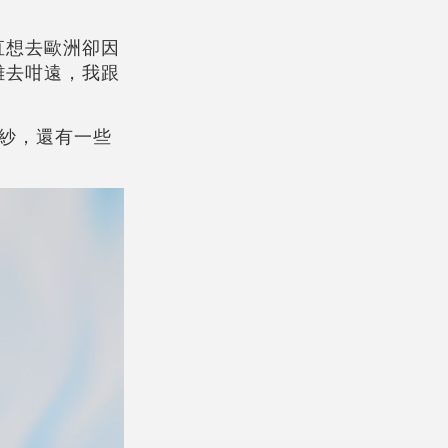
直想去歐洲卻因
難去咁遠，我跟
紗，還有一些