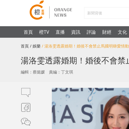
首頁
橙TV
直播
資訊
評論
財經
文化
首頁
/ 娛樂
/ 湯洛雯透露婚期！婚後不會禁止馬國明睇愛情
湯洛雯透露婚期！婚後不會禁
編輯：蔡懿媛
責編：丁文琪