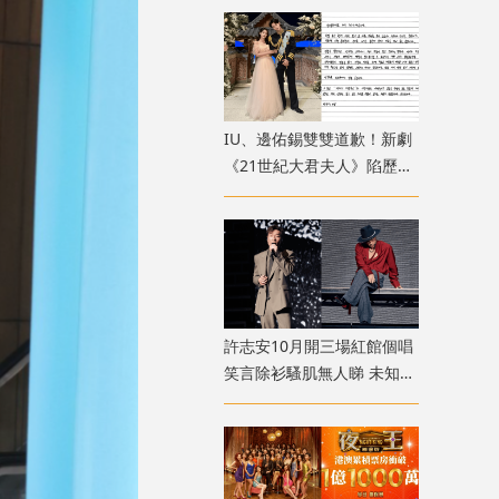
散
IU、邊佑錫雙雙道歉！新劇
《21世紀大君夫人》陷歷史
政治爭議 掀韓國網民怒罵
許志安10月開三場紅館個唱
笑言除衫騷肌無人睇 未知會
否請Sammi做嘉賓