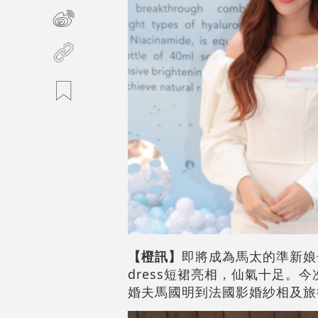
【橙訊】
即將成為馬太的準新娘
dress短裙亮相，仙氣十足
婚夫馬國明到法國影婚紗相及旅