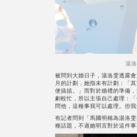
湯洛
被問到大婚日子，湯洛雯透露會
月的計劃，她指未有計劃：「其
便搞掂。」而對於婚禮的準備，
劇較忙，所以主張自己處理：「
問他，這種事我可以處理。但我
有記者問到「馬國明稱為湯洛雯
種話題，不過她明言對於這件事