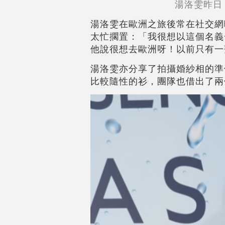
湯洛雯昨日
湯洛雯在歐洲之旅後常在社交網
太忙擱置：「我很想以這個名義
他說很想去歐洲呀！以前只有一
湯洛雯亦分享了拍攝婚紗相的準
比較隨性的衫，團隊也借出了兩