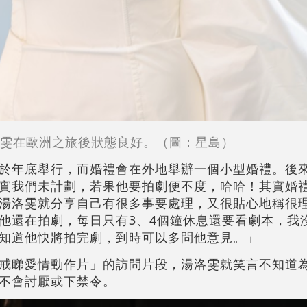
雯在歐洲之旅後狀態良好。（圖：星島）
於年底舉行，而婚禮會在外地舉辦一個小型婚禮。後
實我們未計劃，若果他要拍劇便不度，哈哈！其實婚禮
湯洛雯就分享自己有很多事要處理，又很貼心地稱很
他還在拍劇，每日只有3、4個鐘休息還要看劇本，我
知道他快將拍完劇，到時可以多問他意見。」
戒睇愛情動作片」的訪問片段，湯洛雯就笑言不知道
不會討厭或下禁令。