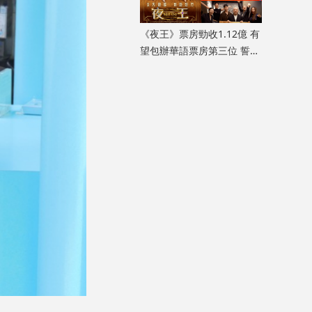
《夜王》票房勁收1.12億 有
望包辦華語票房第三位 誓言
打贏《毒舌大狀》