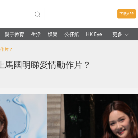
下載APP
親子教育
生活
娛樂
公仔紙
HK Eye
更多
動作片？
止馬國明睇愛情動作片？