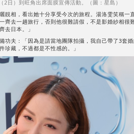
（2日）到旺角出席面膜宣傳活動。（圖：星島）
曬靚相，看出她十分享受今次的旅程。湯洛雯笑稱一
一齊去一趟旅行，否則他很難請假，不是影婚紗相很
齊去日本。」
備功夫：「因為是請當地團隊拍攝，我自己帶了3套婚
件珍藏，不過都是不性感的。」