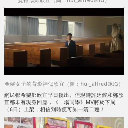
金髮女子的背影
神似欣宜
（圖：hui_alfred@IG）
網民都希望鄭欣宜早日復出。但現時許廷鏗和鄭欣
宜都未有現身回應，《一場同學》MV將於下周一
（6日）上架，相信到時便可知一清二楚！