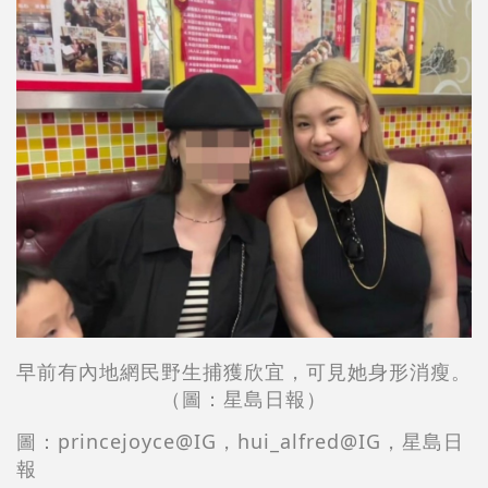
早前有內地網民野生捕獲欣宜，可見她身形消瘦。
（圖：
星島日報
）
圖：princejoyce@IG，hui_alfred@IG，星島日
報