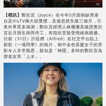
【橙訊】
鄭欣宜（Joyce）在今年5月因病缺席港
台及ViuTV兩大頒獎禮，及後忽然失蹤三個月，引
來外界眾多揣測；鄭欣宜經理人林珊珊其後證實欣
宜近月因生病而停工，有指欣宜疑受情緒病困擾。
日前（31日）許廷鏗（Alfred）在社交平台貼上
新歌《一場同學》的相片，相中金色長髮女子的背
影令人非常熟悉，疑似是「神隱」多時的鄭欣宜為
撐老友而「上水」。