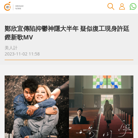
鄭欣宜傳陷抑鬱神隱大半年 疑似復工現身許廷
鏗新歌MV
美人計
2023-11-02 11:58