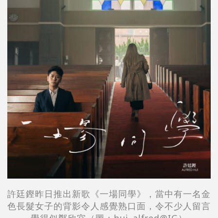
許廷鏗昨日推出新歌《一場同學》，當中有一名金
色長髮女子
的背影
令人感覺熟口面，令不少人留言
覺得似鄭欣宜
（圖：hui_alfred@IG）