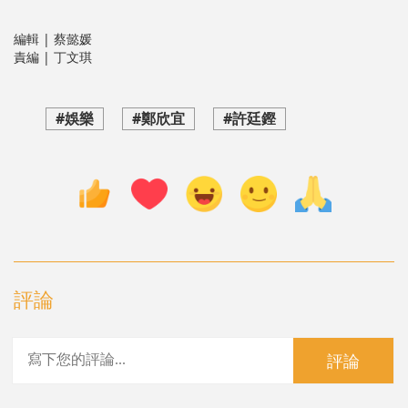
編輯 | 蔡懿媛
責編 | 丁文琪
#娛樂
#鄭欣宜
#許廷鏗
評論
評論