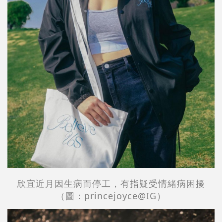
欣宜近月因生病而停工，有指疑受情緒病困擾
（圖：
princejoyce
@IG）