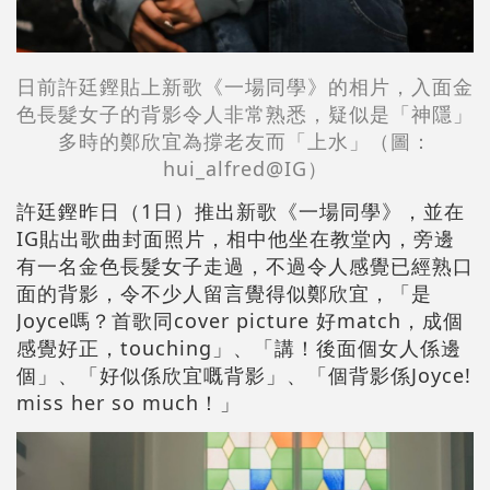
日前許廷鏗貼上新歌《一場同學》的相片
，入面金
色長髮女子的背影令人非常熟悉，疑似是「神隱」
多時的鄭欣宜為撐老友而「上水」（圖：
hui_alfred
@IG）
許廷鏗昨日（1日）推出新歌《一場同學》，並在
IG貼出歌曲封面照片，相中他坐在教堂內，旁邊
有一名金色長髮女子走過，不過令人感覺已經熟口
面的背影，令不少人留言覺得似鄭欣宜，「是
Joyce嗎？首歌同cover picture 好match，成個
感覺好正，touching」、「講！後面個女人係邊
個」、「好似係欣宜嘅背影」、「個背影係Joyce!
miss her so much！」