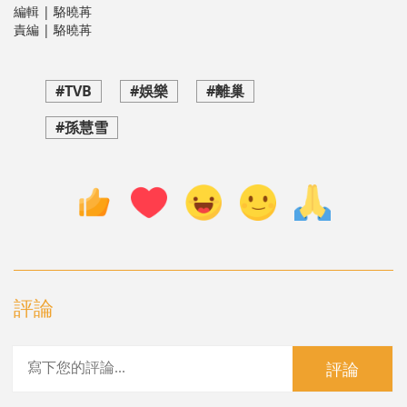
編輯 | 駱曉苒
責編 | 駱曉苒
#TVB
#娛樂
#離巢
#孫慧雪
評論
評論