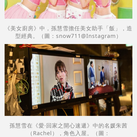
《美女廚房》中，孫慧雪擔任美女助手「飯」，造
型經典。（圖：snow711@Instagram）
孫慧雪在《愛·回家之開心速遞》中的名媛朱茜
（Rachel），角色入屋。（圖：