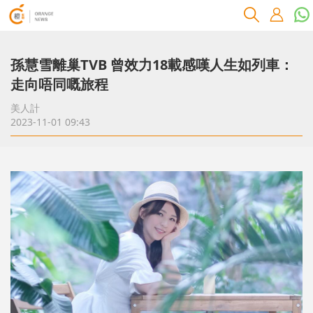
孫慧雪離巢TVB 曾效力18載感嘆人生如列車：
走向唔同嘅旅程
美人計
2023-11-01 09:43