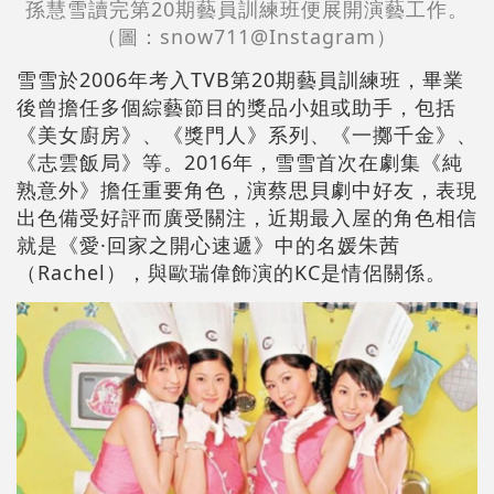
孫慧雪讀完第20期藝員訓練班便展開演藝工作。
（圖：snow711@Instagram）
雪雪於2006年考入TVB第20期藝員訓練班，畢業
後曾擔任多個綜藝節目的獎品小姐或助手，包括
《美女廚房》、《獎門人》系列、《一擲千金》、
《志雲飯局》等。2016年，雪雪首次在劇集《純
熟意外》擔任重要角色，演蔡思貝劇中好友，表現
出色備受好評而廣受關注，近期最入屋的角色相信
就是《愛·回家之開心速遞》中的名媛朱茜
（Rachel），與歐瑞偉飾演的KC是情侶關係。