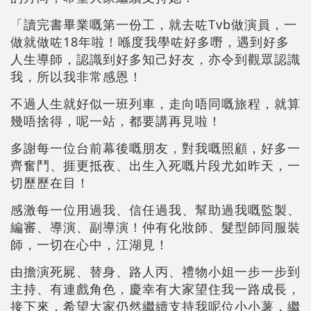
「讀完書畢業嘅第一份工，就去咗Tvb做演員，一
做就做咗18年啦！喺度我學咗好多嘢，遇到好多
人生導師，認識到好多知己好友，亦令到觀眾認識
我，所以我非常感恩！
不過人生就好似一班列車，走向唔同嘅旅程，就算
幾唔捨得，呢一站，都要講再見啦！
多謝每一位台前幕後嘅朋友，對我嘅照顧，好多一
齊奮鬥、捱更抵夜、出生入死嘅片段尤如昨天，一
切歷歷在目！
感激每一位用過我、信任過我、幫助過我嘅監製、
編審、導演、副導演！仲有化妝師、髮型師同服裝
師，一切在心中，江湖見！
由擔演死屍、替身、路人丙、禮物小姐一步一步到
主持、有連戲角色，慶幸有大家望住我一路成長，
接下來，希望大家仍然繼續支持我呢位小小薯，繼