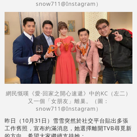
snow711@Instagram）
網民慨嘆《愛·回家之開心速遞》中的KC（左二）
又一個「女朋友」離巢。（圖：
snow711@Instagram）
昨日（10月31日）雪雪突然於社交平台貼出多張
工作舊照，宣布約滿消息，她選擇離開TVB尋覓新
的方向，希望大家繼續支持她：