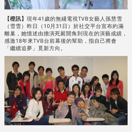
【橙訊】
現年41歲的無綫電視TVB女藝人孫慧雪
（雪雪）昨日（10月31日）於社交平台宣布約滿
離巢，她憶述由擔演死屍閒角到現在的演藝成績，
感激18年來TVB台前幕後的幫助，指自己將會
「繼續追夢」覓新方向。