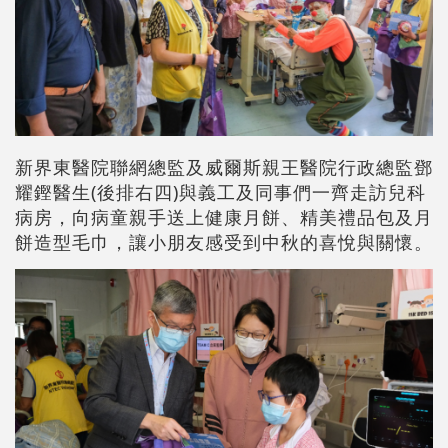
新界東醫院聯網總監及威爾斯親王醫院行政總監鄧
耀鏗醫生(後排右四)與義工及同事們一齊走訪兒科
病房，向病童親手送上健康月餅、精美禮品包及月
餅造型毛巾，讓小朋友感受到中秋的喜悅與關懷。