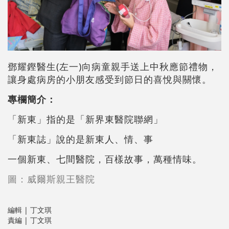
鄧耀鏗醫生(左一)向病童親手送上中秋應節禮物，
讓身處病房的小朋友感受到節日的喜悅與關懷。
專欄簡介：
「新東」指的是「新界東醫院聯網」
「新東誌」說的是新東人、情、事
一個新東、七間醫院，百樣故事，萬種情味。
圖：威爾斯親王醫院
編輯 | 丁文琪
責編 | 丁文琪