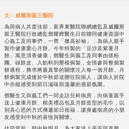
文：威爾斯親王醫院
為與病人共度佳節，新界東醫院聯網總監及威爾斯
親王醫院行政總監鄧耀鏗醫生日前聯同健康資源中
心義工及同事們，一齊「擸高衫袖」，為病人親手
製作健康愛心月餅。今年特製的「豆沙及紫薯月
餅」寓意清香健康，鄧醫生與義工及同事由搓粉
團、碌餅皮、入餡料到壓模焗製，全情參與整個製
餅過程，務求將最真摯的關懷注入每一個月餅。月
餅焗製完成後於中秋節送贈住院病人，讓病人於院
中亦能感受到節日滋味與溫馨的過節氛圍。
鄧醫生又與義工們一同走訪兒科病房，向病童親手
送上健康月餅、精美禮品包及月餅造型的毛巾，以
別具心思的方式傳遞節日祝福，讓身處病房的小朋
友感受到中秋的喜悅與關懷。
佳節當前，願中秋明月，為大家送上平安與喜樂，