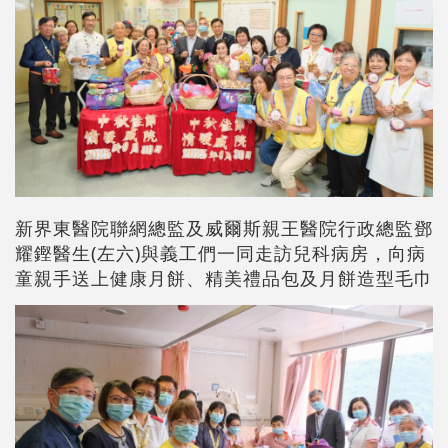
新界東醫院聯網總監及威爾斯親王醫院行政總監鄧
耀鏗醫生(左六)與義工們一同走訪兒科病房，向病
童親手送上健康月餅、精美禮品包及月餅造型毛巾