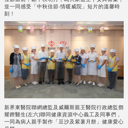
並一同感受「中秋佳節‧情暖威院」短片的溫馨時
刻！
新界東醫院聯網總監及威爾斯親王醫院行政總監鄧
耀鏗醫生(左六)聯同健康資源中心義工及同事們，
一同為病人親手製作「豆沙及紫薯月餅」健康愛心