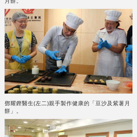
月餅。
鄧耀鏗醫生(左二)親手製作健康的「豆沙及紫薯月
餅」。