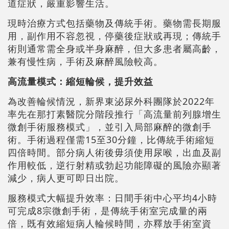
道症狀，嚴重影響生活。
現時治療方式包括藥物及傳統手術。藥物需長期服
用，副作用不容忽視，停藥後症狀或再現；傳統手
術則通常需全身或半身麻醉，但大多患者屬高齡，
兼有慢性病，手術及麻醉風險較高。
高流量模式：縮短輪候，提升效益
為改善輪候情況，新界東泌尿外科團隊於2022年
率先在那打素醫院分階段推行「高流量前列腺增生
微創手術服務模式」，並引入局部麻醉的微創手
術。手術過程僅需15至30分鐘，比傳統手術縮短
四倍時間。部分病人術後毋須使用尿喉，出血及副
作用較低，逆行射精或勃起功能障礙的風險亦顯著
減少，病人更可即日出院。
服務模式大幅提升效率：日間手術中心平均4小時
可完成8宗微創手術，是傳統手術室完成量的兩
倍，既有效縮短病人輪候時間，亦釋放手術室資