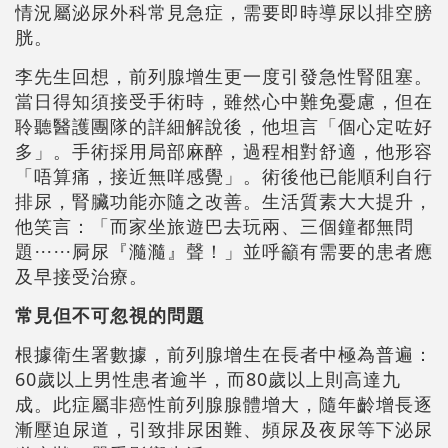
情況屬泌尿外科常見急症，需要即時導尿以排空膀
胱。
李先生回想，前列腺增生更一度引發急性腎阻塞。
當日得知須接受手術時，雖然心中難免憂慮，但在
聆聽醫護團隊的詳細解說後，他坦言「個心定咗好
多」。手術採用局部麻醉，過程相對舒適，他形容
「唔算痛，接近無咩感覺」。術後他已能順利自行
排尿，腎臟功能亦隨之改善。生活質素大大提升，
他笑言：「而家坐旅遊巴去玩兩、三個鐘都無問
題⋯⋯屙尿『瀡瀡』聲！」並呼籲有需要的患者應
及早接受治療。
常見但不可忽視的問題
根據衛生署數據，前列腺增生在長者中極為普遍：
60歲以上男性患者逾半，而80歲以上則高達九
成。此症屬非癌性前列腺腺體增大，隨年齡增長逐
漸壓迫尿道，引致排尿困難、頻尿及夜尿等下泌尿