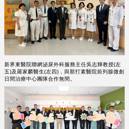
新界東醫院聯網泌尿外科服務主任吳志輝教授(左
五)及羅家麟醫生(左四)，與那打素醫院前列腺微創
日間治療中心團隊合作無間。