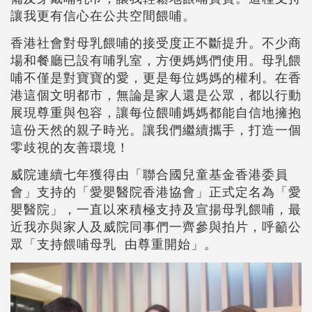
讓我更有信心在公共空間餵哺。
香港社會對母乳餵哺的接受度正不斷提升。不少商
場和餐廳已設有哺乳室，方便媽媽們使用。母乳餵
哺不僅是對寶寶的愛，更是每位媽媽的權利。在香
港這個文明都市，無論是家人還是公眾，都以行動
展現尊重與包容，讓每位餵哺媽媽都能自信地擁抱
這份天然的親子時光。讓我們繼續攜手，打造一個
零歧視的友善環境！
威院連續七年獲得由「聯合國兒童基金香港委員
會」支持的「愛嬰醫院香港協會」正式定名為「愛
嬰醫院」，一直以來積極支持及宣揚母乳餵哺，最
近我亦與家人及威院同事們一齊參與拍片，呼籲公
眾「支持餵哺母乳 由尊重開始」。