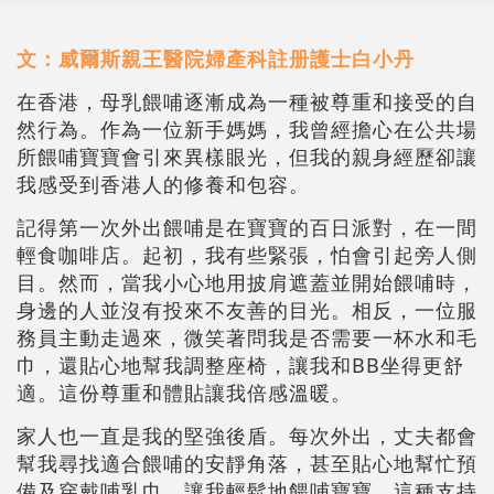
文：威爾斯親王醫院婦產科註册護士白小丹
在香港，母乳餵哺逐漸成為一種被尊重和接受的自
然行為。作為一位新手媽媽，我曾經擔心在公共場
所餵哺寶寶會引來異樣眼光，但我的親身經歷卻讓
我感受到香港人的修養和包容。
記得第一次外出餵哺是在寶寶的百日派對，在一間
輕食咖啡店。起初，我有些緊張，怕會引起旁人側
目。然而，當我小心地用披肩遮蓋並開始餵哺時，
身邊的人並沒有投來不友善的目光。相反，一位服
務員主動走過來，微笑著問我是否需要一杯水和毛
巾，還貼心地幫我調整座椅，讓我和BB坐得更舒
適。這份尊重和體貼讓我倍感溫暖。
家人也一直是我的堅強後盾。每次外出，丈夫都會
幫我尋找適合餵哺的安靜角落，甚至貼心地幫忙預
備及穿戴哺乳巾，讓我輕鬆地餵哺寶寶。這種支持