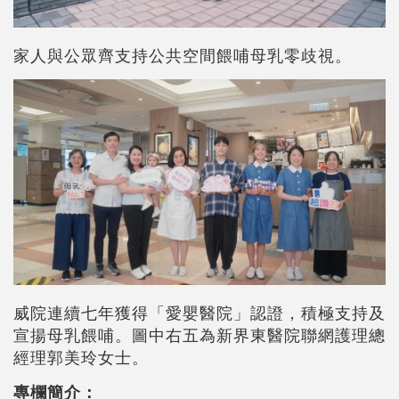
家人與公眾齊支持公共空間餵哺母乳零歧視。
威院連續七年獲得「愛嬰醫院」認證，積極支持及
宣揚母乳餵哺。圖中右五為新界東醫院聯網護理總
經理郭美玲女士。
專欄簡介：