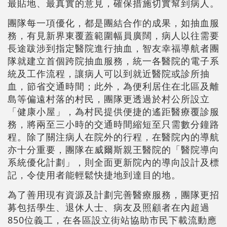
最貼地、最真實的意見，確保措施切實幫到病人。
團隊每一項優化，都是團結合作的成果，如抽血服
務，有見新界東覆蓋範圍幅員廣闊，病人以往需要
長途跋涉到指定醫院進行抽血，智友幸福導航者團
隊就建立首個跨院抽血服務，統一各醫院的電子系
統及工作流程，讓病人可以到就近醫院或診所抽
血，節省交通時間；此外，為便利居住在北區及離
島等偏遠村落的村民，團隊更透過於村公所設立
「健康小屋」，為村民提供便捷的遙距醫療覆診服
務，將兩至三小時的交通時間縮短至只需數分鐘路
程。除了關注病人在院外的行程，在醫院內的導航
亦十分重要，團隊在威爾斯親王醫院的「醫院導向
系統優化計劃」，則全面更新院內的導向設計及標
記，令使用者能輕鬆快捷地到達目的地。
為了善用現有資源及計劃完善醫療服務，團隊更招
募包括學生、退休人士、病友及照顧者在內超過
850位義工，在各區設立街站協助市民下載流動應