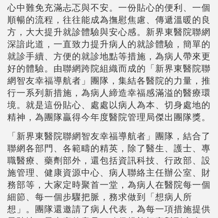
心中難免充滿忐忑與不安。一份貼心的便利、一個
順暢的流程，往往能成為撫慰焦慮、傳遞溫暖的良
方，大大提升就診體驗與安心感。新界東醫院聯網
深諳此道，一直致力提升病人的就診體驗，簡單的
就診手續、方便的就診地點等措施，為病人帶來更
好的體驗。由聯網跨院組織而成的「新界東醫院聯
網智友幸福導航者」團隊，集結各醫院的力量，推
行一系列新措施，為病人締造幸福感滿溢的醫療環
境。就是這份貼心、處處以病人為本、切身處地的
精神，為團隊贏得今年度醫院管理局傑出團隊獎。
「新界東醫院聯網智友幸福導航者」團隊，結合了
聯網各部門、各範疇的精英，除了醫生、護士、專
職醫療、藥劑部外，還包括資訊科技、行政部、設
施管理、健康資源中心、病人聯絡主任辦公室、財
務部等，大家定時聚首一堂，為病人在醫院每一個
細節、每一個步驟把脈，務求做到「想病人所
想」。團隊還邀請了病人代表，為每一項措施提供