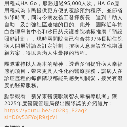
用程式HA Go，服務超過95,000人次，HA Go應
用程式為市民提供更方便的覆診預約程序、並節省
排隊時間，同時令病友義工發揮所長，達到「助人
自助」及加強社區連結的目的。此外，團隊近年於
白普理寧養中心和沙田慈氏護養院積極推廣「預設
照顧計劃」，現時兩間院舍已有合共97%長期住院
病人開展討論及訂定計劃，按病人意願設立晚期照
顧方案，得以圓滿人生最後的旅程。
團隊秉持以人為本的精神，透過多個提升病人幸福
感的項目，帶來更具人性化的醫療服務，讓病人在
診症歷程的每個階段都能夠感受到關愛，接受有溫
度的醫療服務。
點擊觀看「新界東醫院聯網智友幸福導航者」獲
2025年度醫院管理局傑出團隊奬的介紹短片：
https://youtu.be/-p02Rg_P2ag?
si=D0y53FYoJR9zJzVi