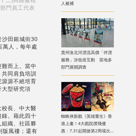
十二)與鍾健禮
人被捕
各部門員工代表
於沙田銀城街30
百萬人，每年處
貴州洛北河漂流高價「伴漂
服務」涉低俗互動 當地多
迎難而上。當中
部門展開調查
，共同肩負培訓
院源源不絕培育
行大型研究項
大校長、中大醫
盡錄。藉此四十
蜘蛛俠新戲《英雄重生》香
人組織、社區夥
港上畫！4大戲院撲飛優
別版風褸；還有
惠：7.31起開搶第2周場次