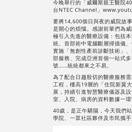
今晚舉行的「威爾斯親王醫院4
台NTEC Channel」
www.yout
要將14,600個日與夜的威
是開心的煩惱。感謝前輩們為威
極引入先進的醫療設備：包括本港
統、首部術中電腦斷層掃描儀、
實施「無創性產前診斷技術」、
部服務、完成亞洲首個一站式多
號……統統都來之不易。
為了配合日趨殷切的醫療服務需
工程，樓高19層的「住院新翼
展，持續引進智慧醫療儀器及設
室、入院、病房的資料數據一環
40歲，是正午驕陽，今天我們
學院、一眾社區夥伴及市民攜手