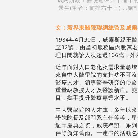
威爾斯親王醫院迎來四十週年的
醫生(筆者：前排右十三)，聯
文：新界東醫院聯網總監及威爾
1984年4月30日，威爾斯親
至32號，由當初服務區內數萬
理日間就診人次超過166萬，外
近年面對人口老化及需求量急增
來自中大醫學院的支持功不可沒
醫療人才、領導醫學研究的使命
重量級教授人才及醫護新血。雙
目，攜手提升醫療專業水平。
中大醫學院的人才庫，多年以來
學院院長及部門系主任等等，星
週年慶典之際，威院舉辦一系列
伴等新知舊雨。一連串的活動包