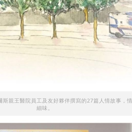
爾斯親王醫院員工及友好夥伴撰寫的27篇人情故事，
細味。