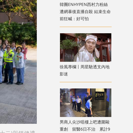
韓團ENHYPEN西村力粉絲
遭網暴後直播自殺 結束生命
前狂喊：好可怕
徐風專欄丨周星馳透支內地
影迷
男商人尖沙咀樓上吧遭圍毆
重創 留醫6日不治 累計9