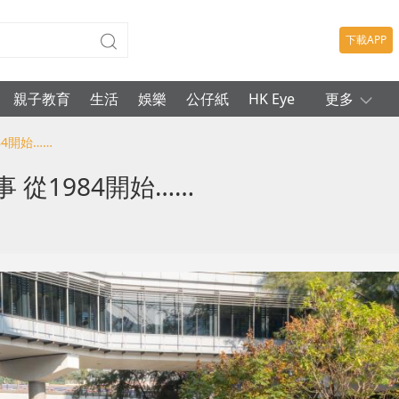
下載APP
親子教育
生活
娛樂
公仔紙
HK Eye
更多
84開始……
 從1984開始……