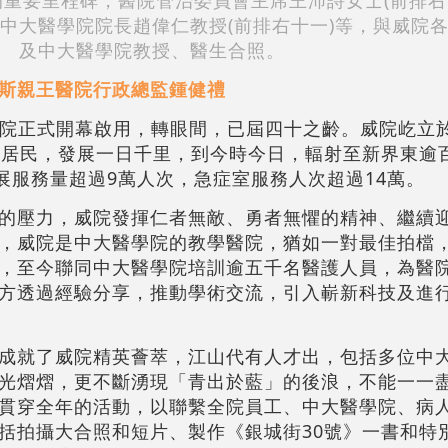
重要里程碑，醫院管治委員會主席王沛詩女士(前排右
同中大醫學院院長趙偉仁教授(前排右十一)等，與威院
及中大醫學院教授、醫生合照。
斯親王醫院行政總監鍾健禮
王醫院正式開幕啟用，轉眼間，已屆四十之齡。威院屹立
名居民，發展一日千里，到今時今日，輻射至新界東逾
展服務量超過9萬人次，急症室服務人次超過14萬。
的壓力，威院發揮仁者無敵、勇者無懼的精神、繼續
，威院是中大醫學院的教學醫院，猶如一對最佳拍檔
，至今聯同中大醫學院培訓逾五千名醫護人員，為醫
方透過經驗分享，推動學術交流，引入嶄新科技及進
成就了威院精英薈萃，江山代有人才出，包括多位中
光熠熠，更不斷湧現「青出於藍」的後浪，不能一一
貫穿全年的活動，以聯繫全院員工、中大醫學院、病
括拍攝大合照和短片、製作《銀城街30號》一書和特