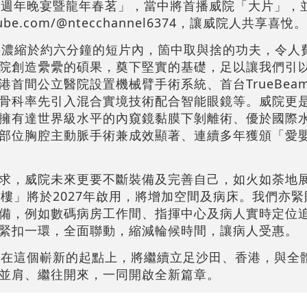
0週年晚宴暨龍年春茗」，當中將首播威院「大片」，
ube.com/@ntecchannel6374
，讓威院人共享喜悅。
院故事濃縮於約六分鐘的短片內，箇中取與捨的功夫，令人
院創造纍纍的碩果，奠下堅實的基礎，足以讓我們引
首間公立醫院設置機械臂手術系統、首台TrueBea
骨科率先引入混合實境技術配合智能眼鏡等。威院更
擁有達世界級水平的內窺鏡黏膜下剝離術、優於國際
部位胸腔主動脈手術兼成效顯著、連續多年獲頒「愛
求，威院未來更要不斷裝備及完善自己，如火如荼地
大樓」將於2027年啟用，將增加空間及病床。我們亦
備，例如數碼病房工作間、指揮中心及病人實時定位
緊扣一環，全面聯動，縮減輪候時間，讓病人受惠。
站在這個嶄新的起點上，將繼續立足沙田、香港，與全
並肩、繼往開來，一同開啟全新篇章。