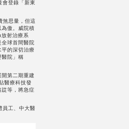
並會登錄「新東
送免費海報
費煞思量，但這
以為傲。威院積
m放射治療系
是全球首間醫院
水平的深切治療
嬰醫院」稱
展開第二期重建
緊貼醫療科技發
追踨等，將急症
體員工、中大醫