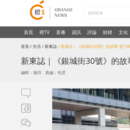
首頁
橙TV
直播
資訊
評論
財經
文化
首頁
/ 生活
/ 新東誌
/ 新東誌｜《銀城街30號》的故事 從19
新東誌｜《銀城街30號》的故事
編輯：逸玥
責編：包丞