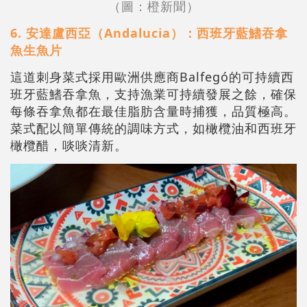
（圖：橙新聞）
6. 安達盧西亞（Andalucia）：西班牙藍鰭吞拿
魚生魚片
這道刺身菜式採用歐洲供應商Balfegó的可持續西
班牙藍鰭吞拿魚，支持漁業可持續發展之餘，確保
每條吞拿魚都在最佳脂肪含量時捕獲，品質極高。
菜式配以簡單傳統的調味方式，如橄欖油和西班牙
橄欖醋，啖啖清新。