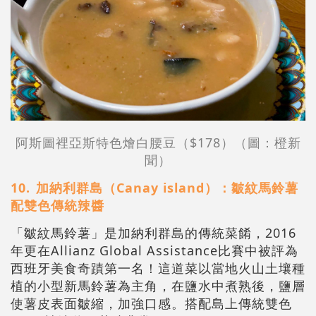
阿斯圖裡亞斯特色燴白腰豆（$178）（圖：橙新
聞）
10.⁠ ⁠加納利群島（Canay island）：皺紋馬鈴薯
配雙色傳統辣醬
「皺紋馬鈴薯」是加納利群島的傳統菜餚，2016
年更在Allianz Global Assistance比賽中被評為
西班牙美食奇蹟第一名！這道菜以當地火山土壤種
植的小型新馬鈴薯為主角，在鹽水中煮熟後，鹽層
使薯皮表面皺縮，加強口感。搭配島上傳統雙色