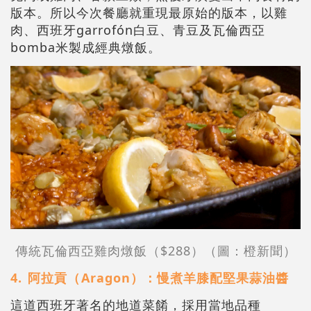
版本。所以今次餐廳就重現最原始的版本，以雞
肉、西班牙garrofón白豆、青豆及瓦倫西亞
bomba米製成經典燉飯。
傳統瓦倫西亞雞肉燉飯（$288）（圖：橙新聞）
4.⁠ ⁠阿拉貢（⁠Aragon）：慢煮羊膝配堅果蒜油醬
這道西班牙著名的地道菜餚，採用當地品種