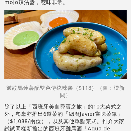
mojo辣沾醬，惹味非常。
皺紋馬鈴薯配雙色傳統辣醬（$118）（圖：橙新
聞）
除了以上「西班牙美食尋寶之旅」的10大菜式之
外，餐廳亦推出6道菜的「總廚Javier嘗味菜單」
（$1,088/兩位），以及其他單點菜式。推介大家
試試同樣新推出的西班牙雞尾酒「Agua de