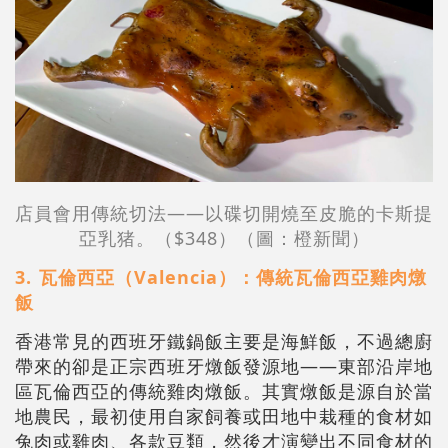
店員會用傳統切法——以碟切開燒至皮脆的卡斯提
亞乳猪。（$348）（圖：橙新聞）
3.⁠ 瓦倫西亞（Valencia）：傳統瓦倫西亞雞肉燉
飯
香港常見的西班牙鐵鍋飯主要是海鮮飯，不過總廚
帶來的卻是正宗西班牙燉飯發源地——東部沿岸地
區瓦倫西亞的傳統雞肉燉飯。其實燉飯是源自於當
地農民，最初使用自家飼養或田地中栽種的食材如
兔肉或雞肉、各款豆類，然後才演變出不同食材的