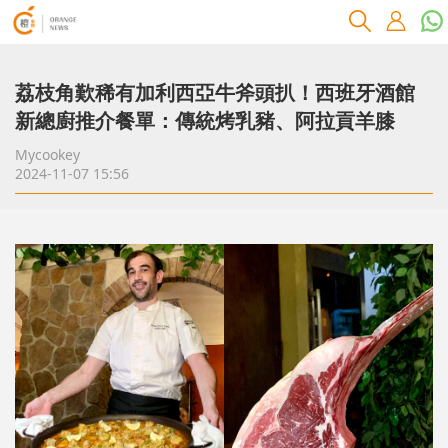
荔枝角歎稀有加利西亞牛斧頭扒！西班牙酒館
新總廚推介餐單：傳統烤乳豬、阿拉貢羊膝
Mycookey
2024-11-07 15:56