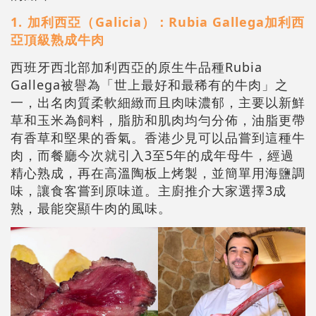
1.⁠ 加利西亞（⁠Galicia）：Rubia Gallega加利西
亞頂級熟成牛肉
西班牙西北部加利西亞的原生牛品種Rubia
Gallega被譽為「世上最好和最稀有的牛肉」之
一，出名肉質柔軟細緻而且肉味濃郁，主要以新鮮
草和玉米為飼料，脂肪和肌肉均勻分佈，油脂更帶
有香草和堅果的香氣。香港少見可以品嘗到這種牛
肉，而餐廳今次就引入3至5年的成年母牛，經過
精心熟成，再在高溫陶板上烤製，並簡單用海鹽調
味，讓食客嘗到原味道。主廚推介大家選擇3成
熟，最能突顯牛肉的風味。