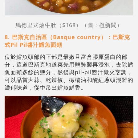
馬德里式燴牛肚（$168）（圖：橙新聞）
8.⁠ 巴斯克自治區（Basque country）：巴斯克
式Pil Pil醬汁鱈魚面頰
位於鱈魚頭部的下部是最嫩且富含膠原蛋白的部
分，這道巴斯克地道菜先用鹽醃製再浸泡，去除鱈
魚面頰多餘的鹽分，然後與pil-pil醬汁微火烹調，
可以品嘗大蒜、乾辣椒、橄欖油和醃紅蔥頭混雜的
濃郁味道，從中吊出鱈魚鮮香。