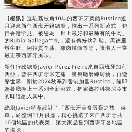
【橙訊】
進駐荔枝角10年的西班牙菜館Rustico近
月迎來新任西班牙籍總廚，推出一系列新菜式，包
括香港罕見、被譽為「世上最好和最稀有的牛肉」
的Rubia Gallega牛扒，還有傳統烤乳豬、馬德里
燉牛肚、阿拉貢羊膝、雞肉燉飯等等，讓港人一嘗
最正宗西班牙風味。
新任行政總廚Javier Pérez Freire來自西班牙加利
西亞，曾在西班牙米芝蓮一星餐廳磨練廚藝，再遊
歷世界。剛於2024秋季到香港加盟Rustico，隨即
為餐廳換上一系列全新菜式，把家鄉拉科魯尼亞市
的味道融入其中。
總廚Javier特意設計了「西班牙美食尋寶之旅」菜
單，於整個11月供應，精心挑選了來自西班牙共
10個地區的代表菜，讓大家品嘗到西班牙各地區
的滋味：