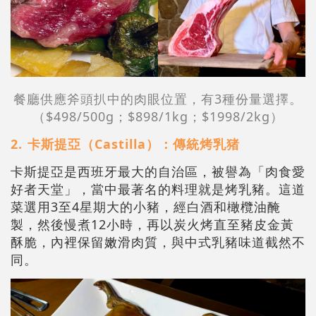
餐廳供應斧頭扒中的肉眼位置，有3種份量選擇。
（$498/500g；$898/1kg；$1998/2kg）
2.⁠ 卡斯提亞（Castilla）：傳統烤乳猪
卡斯提亞是西班牙最大的自治區，被譽為「肉食愛
好者天堂」，當中最著名的料理就是烤乳豬。這道
菜選用3至4星期大的小豬，經白酒和橄欖油醃
製，然後慢煮12小時，再以炭火烤直至豬皮金黃
酥脆，內裡保留嫩滑肉質，與中式乳豬味道截然不
同。