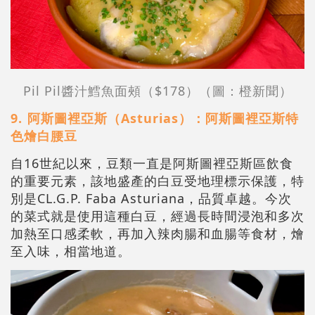
Pil Pil醬汁鱈魚面頰（$178）（圖：橙新聞）
9. ⁠阿斯圖裡亞斯（Asturias）：阿斯圖裡亞斯特
色燴白腰豆
自16世紀以來，豆類一直是阿斯圖裡亞斯區飲食
的重要元素，該地盛產的白豆受地理標示保護，特
別是CL.G.P. Faba Asturiana，品質卓越。今次
的菜式就是使用這種白豆，經過長時間浸泡和多次
加熱至口感柔軟，再加入辣肉腸和血腸等食材，燴
至入味，相當地道。