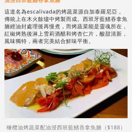
油浸西班藍鰭吞拿魚腩
這道名為escalivada的烤蔬菜源自加泰羅尼亞，
傳統上在木火餘燼中烤製而成。西班牙藍鰭吞拿魚
腩經油封處理後再慢煮，而烤蔬菜能是靈魂所在，
紅椒烤熟後淋上雪莉酒醋和烤杏仁片，酸甜清新，
風味獨特，兩者完美結合鮮味平衡。
橄欖油烤蔬菜配油浸西班藍鰭吞拿魚腩（$188）