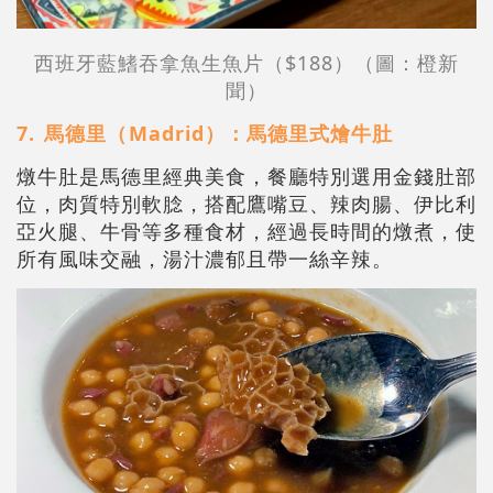
西班牙藍鰭吞拿魚生魚片（$188）（圖：橙新
聞）
7.⁠ ⁠馬德里（⁠Madrid）：馬德里式燴牛肚
燉牛肚是馬德里經典美食，餐廳特別選用金錢肚部
位，肉質特別軟腍，搭配鷹嘴豆、辣肉腸、伊比利
亞火腿、牛骨等多種食材，經過長時間的燉煮，使
所有風味交融，湯汁濃郁且帶一絲辛辣。