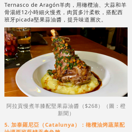
Ternasco de Aragón羊肉，用橄欖油、大蒜和羊
骨湯經12小時細火慢煮，肉質多汁柔軟，搭配西
班牙picada堅果蒜油醬，提升味道層次。
阿拉貢慢煮羊膝配堅果蒜油醬（$268）（圖：橙
新聞）
5. 加泰羅尼亞（⁠Catalunya）：橄欖油烤蔬菜配