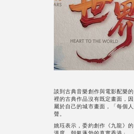
談到古典音樂創作與電影配樂的
裡的古典作品沒有既定畫面，因
屬於自己的城市畫面，「每個人
聲。
姚珏表示，委約創作《九龍》的
溫度，朝氣蓬勃的真實香港」。