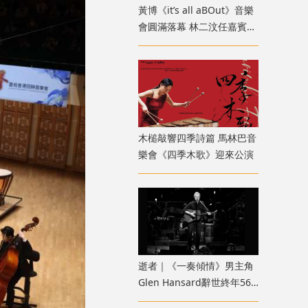
黃博《it’s all aBOut》音樂
會圓滿落幕 林二汶任嘉賓驚
喜登場
木槌敲響四季詩篇 馬林巴音
樂會《四季木歌》迎來公演
逝者｜《一奏傾情》男主角
Glen Hansard辭世終年56
歲 U2主唱感懷悼念：他永