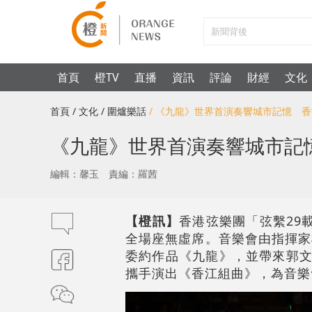
首頁
橙TV
直播
資訊
評論
財經
文化
首頁
/ 文化
/ 圍爐樂話
/ 《九龍》世界首演奏響城市記憶 香
《九龍》世界首演奏響城市記
編輯：馨玉
責編：羅茜
【橙訊】
香港弦樂團「弦繫29
全場座無虛席。音樂會由指揮家
委約作品《九龍》，並帶來郭文
攜手演出《香江組曲》，為音樂