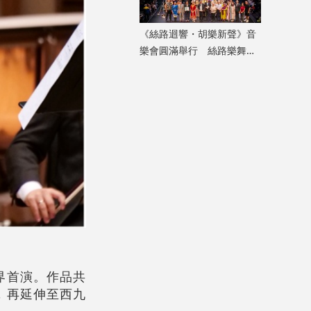
《絲路迴響・胡樂新聲》音
樂會圓滿舉行 絲路樂舞交
織重現盛唐氣象
界首演。作品共
，再延伸至西九