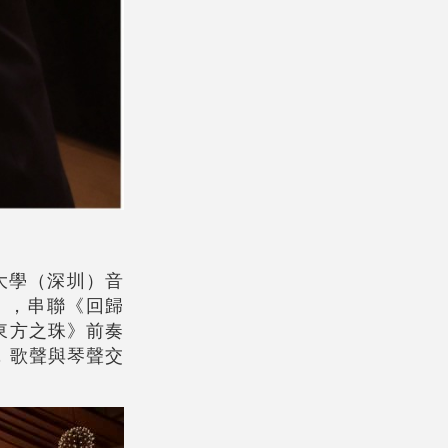
大學（深圳）音
》，串聯《回歸
東方之珠》前奏
，歌聲與琴聲交