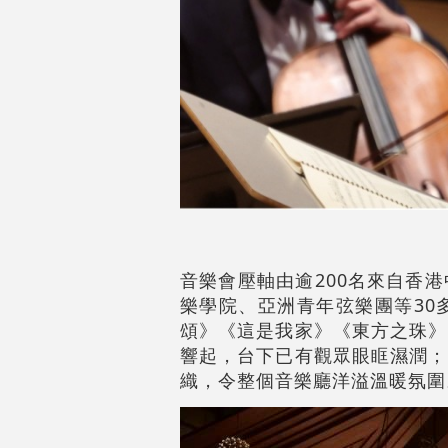
音樂會壓軸由逾200名來自香
樂學院、亞洲青年弦樂團等30
頌》《這是我家》《東方之珠》
響起，台下已有觀眾眼眶濕潤；
織，令整個音樂廳洋溢溫暖氛圍