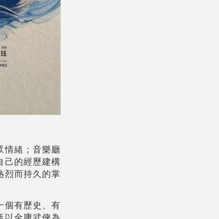
眾情緒；音樂廳
自己的經歷建構
熱烈而持久的掌
一個有歷史、有
括以金庸武俠為