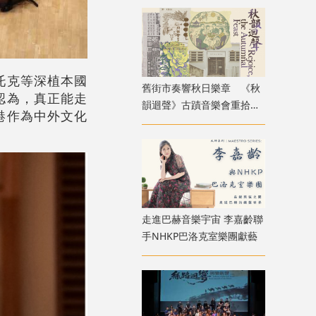
存於硬幣落入的吉他盒中
托克等深植本國
舊街市奏響秋日樂章 《秋
認為，真正能走
韻迴聲》古蹟音樂會重拾香
港作為中外文化
港中秋記憶
走進巴赫音樂宇宙 李嘉齡聯
手NHKP巴洛克室樂團獻藝