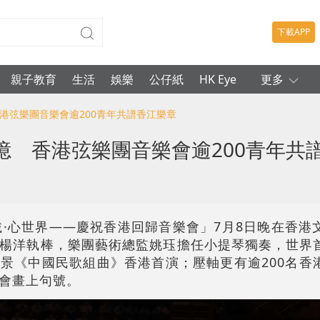
下載APP
親子教育
生活
娛樂
公仔紙
HK Eye
更多
港弦樂團音樂會逾200青年共譜香江樂章
憶 香港弦樂團音樂會逾200青年共
載·心世界——慶祝香港回歸音樂會」7月8日晚在香港
楊洋執棒，樂團藝術總監姚珏擔任小提琴獨奏，世界
景《中國民歌組曲》香港首演；壓軸更有逾200名香
會畫上句號。