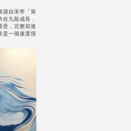
名稱源自宋帝「第
幼在九龍成長，
感受，完整寫進
港是一個速度很