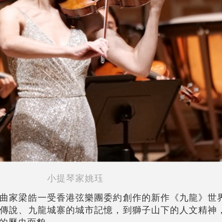
小提琴家姚珏
曲家梁皓一受香港弦樂團委約創作的新作《九龍》世
傳說、九龍城寨的城市記憶，到獅子山下的人文精神