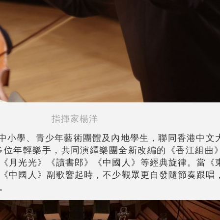
指揮家楊洋
港中小學、青少年藝術團體及內地學生，聯同香港中文
多位年輕樂手，共同演繹樂團全新改編的《香江組曲
《月光光》《讀書郎》《中國人》等經典旋律。當《
《中國人》副歌響起時，不少觀眾更自發隨節奏跟唱
。