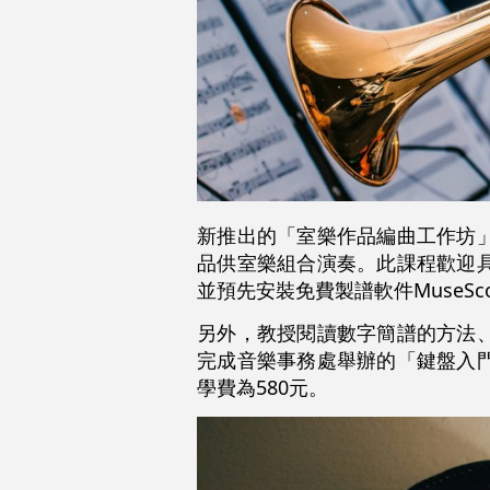
新推出的「室樂作品編曲工作坊
品供室樂組合演奏。此課程歡迎
並預先安裝免費製譜軟件MuseSco
另外，教授閱讀數字簡譜的方法
完成音樂事務處舉辦的「鍵盤入
學費為580元。