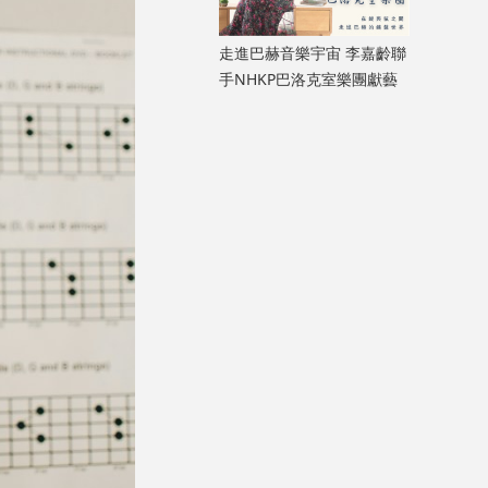
走進巴赫音樂宇宙 李嘉齡聯
手NHKP巴洛克室樂團獻藝