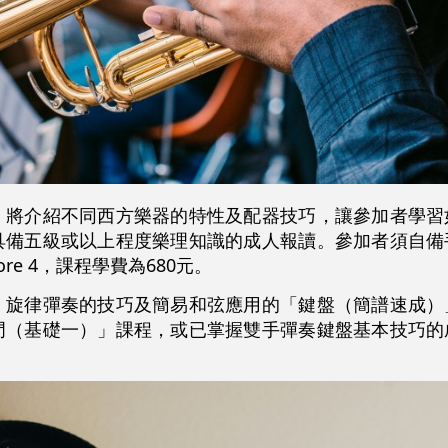
」將介紹不同西方樂器的特性及配器技巧，讓參加者學習
具備五級或以上程度樂理知識的成人報讀。參加者須自備
re 4，課程學費為680元。
、旋律彈奏的技巧及簡易和弦應用的「鍵盤（簡譜速成）
門（基礎一）」課程，或已掌握雙手彈奏鍵盤基本技巧的