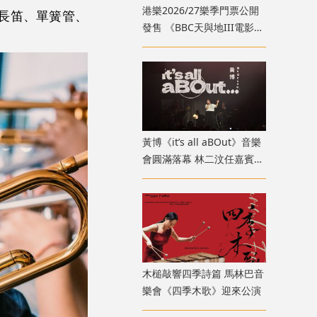
港樂2026/27樂季門票公開
長笛、單簧管、
發售 《BBC天與地III電影音
樂會》9月登場
黃博《it’s all aBOut》音樂
會圓滿落幕 林二汶任嘉賓驚
喜登場
木槌敲響四季詩篇 馬林巴音
樂會《四季木歌》迎來公演