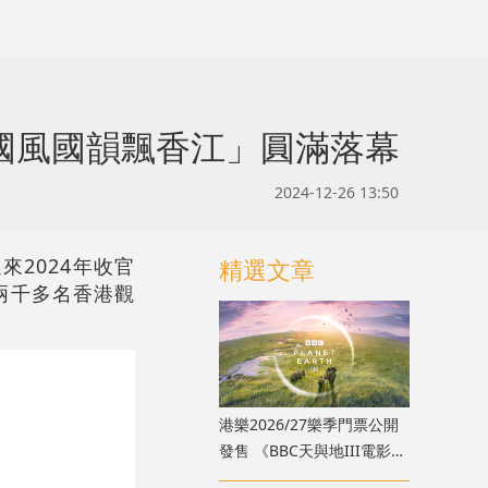
國風國韻飄香江」圓滿落幕
2024-12-26 13:50
來2024年收官
精選文章
兩千多名香港觀
。
港樂2026/27樂季門票公開
發售 《BBC天與地III電影音
樂會》9月登場