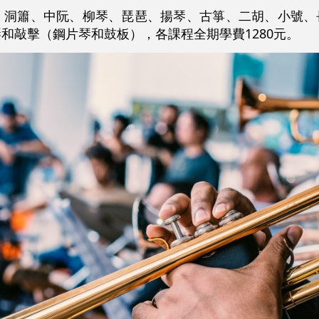
、洞簫、中阮、柳琴、琵琶、揚琴、古箏、二胡、小號、
和敲擊（鋼片琴和鼓板），各課程全期學費1280元。