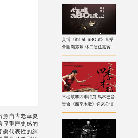
黃博《it’s all aBOut》音樂
會圓滿落幕 林二汶任嘉賓驚
喜登場
木槌敲響四季詩篇 馬林巴音
樂會《四季木歌》迎來公演
出源自古老華夏
着厚重歷史感的
音樂代表性的經