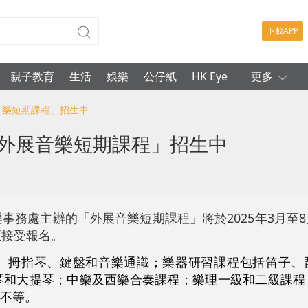
下載APP
親子教育
生活
娛樂
公仔紙
HK Eye
更多
音樂短期課程」招生中
「外展音樂短期課程」招生中
事務處主辦的「外展音樂短期課程」將於2025年3月至
正接受報名。
、拇指琴、鍵盤和音樂通識；樂器研習課程包括笛子、
琴和大提琴；中樂及西樂合奏課程；樂理一級和二級課程
元不等。