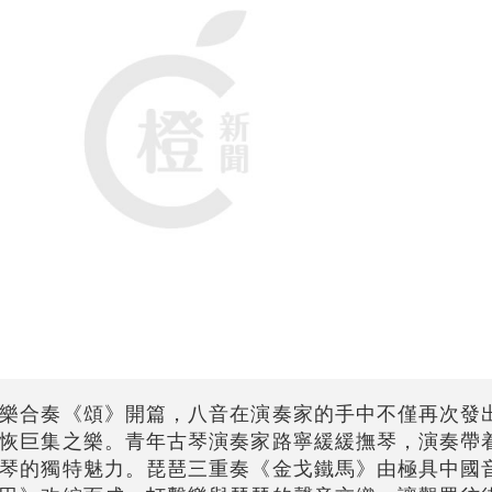
樂合奏《頌》開篇，八音在演奏家的手中不僅再次發
恢巨集之樂。青年古琴演奏家路寧緩緩撫琴，演奏帶
琴的獨特魅力。琵琶三重奏《金戈鐵馬》由極具中國