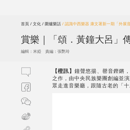
首頁
/ 文化
/ 圍爐樂話
/ 認識中西樂器 康文署新一期「外展
賞樂｜「頌．黃鐘大呂」
編輯：米婭
責編：張艷玲
【橙訊】
鐘聲悠揚、罄音鏗鏘，1
之作，由中央民族樂團創編並演
眾走進音樂廳，跟隨古老的「十