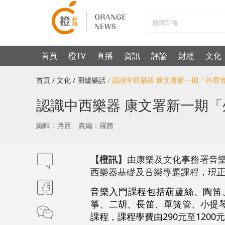
首頁
橙TV
直播
資訊
評論
財經
文化
首頁
/ 文化
/ 圍爐樂話
/ 認識中西樂器 康文署新一期「外展
認識中西樂器 康文署新一期
編輯：路西
責編：羅茜
【橙訊】
由康樂及文化事務署音樂
西樂器基礎及音樂專題課程，現
音樂入門課程包括葫蘆絲、陶笛
箏、二胡、長笛、單簧管、小提
課程，課程學費由290元至1200