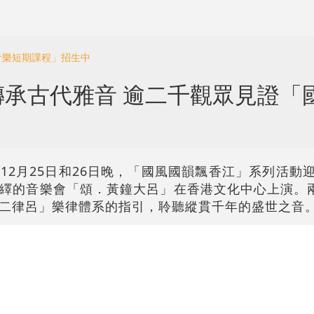
音樂短期課程」招生中
傳承古代雅音 逾二千觀眾見證「
2月25日和26日晚，「國風國韻飄香江」系列活動迎
繹的音樂會「頌．黃鐘大呂」在香港文化中心上演。
二律呂」樂律體系的指引，聆聽縱貫千年的盛世之音