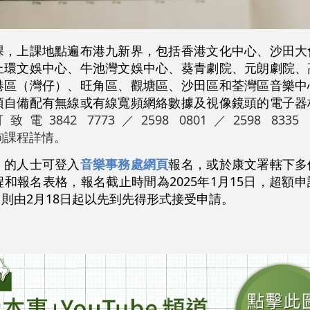
課，上課地點遍布港九新界，包括香港文化中心、沙田大
上環文娛中心、牛池灣文娛中心、葵青劇院、元朗劇院、
港區（灣仔）、旺角區、觀塘區、沙田區和荃灣區音樂中
須自備配有無線或有線寬頻網絡數據及視像鏡頭的電子器
電3842 7773／2598 0801／2598 8
hk查詢課程詳情。
」的人士可登入
音樂事務處網頁
報名，或於康文署轄下多
和報名表格，報名截止時間為2025年1月15日，超額
則由2月18日起以先到先得形式接受申請。