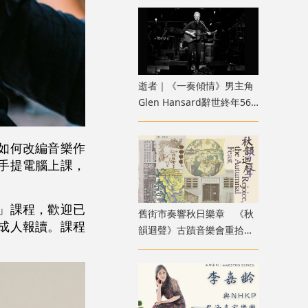
逝者｜《一奏傾情》男主角
Glen Hansard辭世終年56
歲 U2主唱感懷悼念：他永
存於硬幣落入的吉他盒中
如何改編音樂作
手提電腦上課，
」課程，歡迎已
舊街市奏響秋日樂章 《秋
成人報讀。課程
韻迴聲》古蹟音樂會重拾香
港中秋記憶