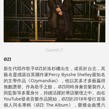
Gareth.T
ØZI
新生代唱作歌手ØZI於洛杉磯出生，成長於台北，其
藝名靈感源自英國作家Percy Bysshe Shelley最知名
的文學作品《Ozymandias》，他以其多才多藝贏得
無數讚譽。作為歌手之餘， ØZI同時身兼音樂製作人
與監製等多重身分，持續活躍於華語樂壇之中。由在
YouTube發表音樂作品開始，ØZI於2018年發行首張
個人同名專輯《ØZI: The Album》，榮獲金曲獎六