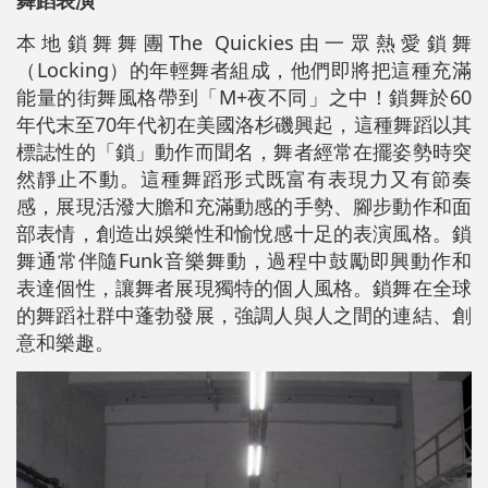
本地鎖舞舞團The Quickies由一眾熱愛鎖舞
（Locking）的年輕舞者組成，他們即將把這種充滿
能量的街舞風格帶到「M+夜不同」之中！鎖舞於60
年代末至70年代初在美國洛杉磯興起，這種舞蹈以其
標誌性的「鎖」動作而聞名，舞者經常在擺姿勢時突
然靜止不動。這種舞蹈形式既富有表現力又有節奏
感，展現活潑大膽和充滿動感的手勢、腳步動作和面
部表情，創造出娛樂性和愉悅感十足的表演風格。鎖
舞通常伴隨Funk音樂舞動，過程中鼓勵即興動作和
表達個性，讓舞者展現獨特的個人風格。鎖舞在全球
的舞蹈社群中蓬勃發展，強調人與人之間的連結、創
意和樂趣。