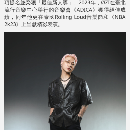
項提名並榮獲「最佳新人獎」。2023年，ØZI在臺北
流行音樂中心舉行的音樂會《ADICA》獲得絕佳成
績，同年他更在泰國Rolling Loud音樂節和《NBA
2k23》上呈獻精彩表演。