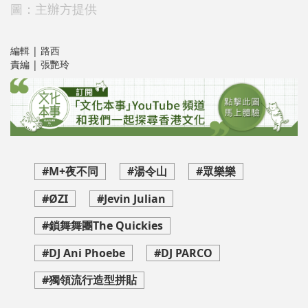
圖：主辦方提供
編輯 | 路西
責編 | 張艷玲
#M+夜不同
#湯令山
#眾樂樂
#ØZI
#Jevin Julian
#鎖舞舞團The Quickies
#DJ Ani Phoebe
#DJ PARCO
#獨領流行造型拼貼