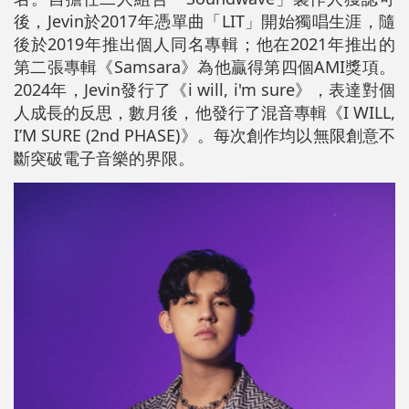
後，Jevin於2017年憑單曲「LIT」開始獨唱生涯，隨
後於2019年推出個人同名專輯；他在2021年推出的
第二張專輯《Samsara》為他贏得第四個AMI獎項。
2024年，Jevin發行了《i will, i'm sure》，表達對個
人成長的反思，數月後，他發行了混音專輯《I WILL,
I’M SURE (2nd PHASE)》。每次創作均以無限創意不
斷突破電子音樂的界限。