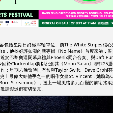
陣容包括星期日終極壓軸單位、前The White Stripes
hite，他挾好評如潮的新專輯《No Name》首度來港，
巴黎奧運閉幕典禮與Phoenix同台合奏、與Daft Pu
Clockenflap將以紀念其《Moon Safari》專輯2
晚暫時則有曾與Taylor Swift、Dave Grohl甚至 D
選為史上最偉大結他手之一的唱作女皇St. Vincent，她將為Clo
Born Screaming》，送上一場風格多元百變的前衛
，敬請樂迷們密切留意。