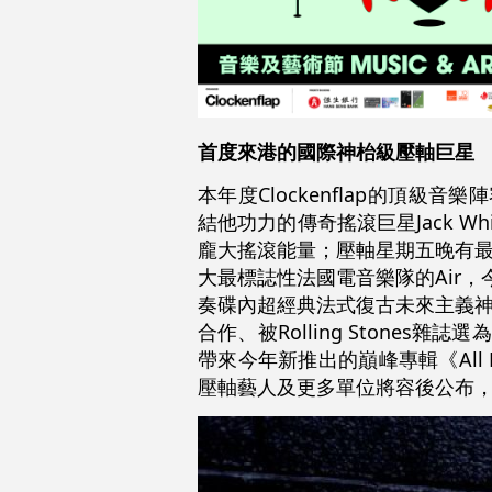
首度來港的國際神枱級壓軸巨星
本年度Clockenflap的頂級音樂
結他功力的傳奇搖滾巨星Jack W
龐大搖滾能量；壓軸星期五晚有最近於
大最標誌性法國電音樂隊的Air，今回於
奏碟內超經典法式復古未來主義神作；星期六
合作、被Rolling Stones雜誌
帶來今年新推出的巔峰專輯《All 
壓軸藝人及更多單位將容後公布