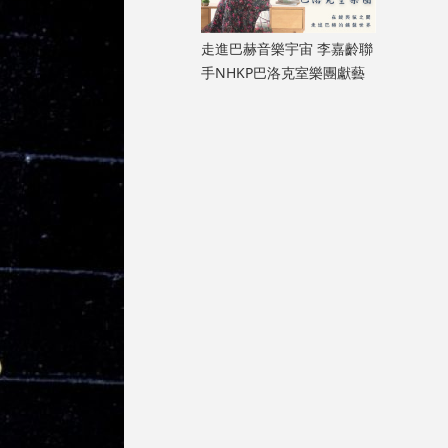
走進巴赫音樂宇宙 李嘉齡聯
手NHKP巴洛克室樂團獻藝