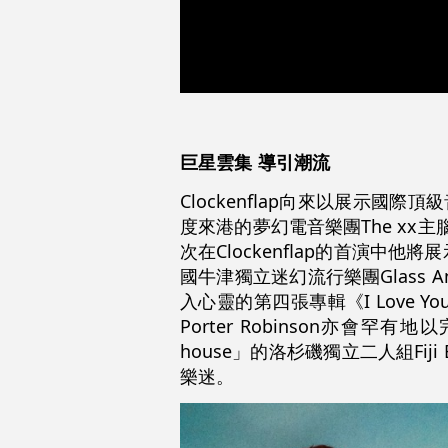
巨星雲集
導引潮流
Clockenflap向來以展示國
度來港的夢幻電音樂團The xx主腦
次在Clockenflap的首演中
國牛津獨立迷幻流行樂團Glass A
入心靈的第四張專輯《I Love Yo
Porter Robinson亦會罕
house」的洛杉磯獨立二人組Fi
樂迷。