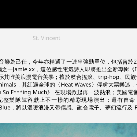
St. Vincent
際頂級音樂為己任，今年亦精選了一連串強勁單位，包括曾於20
之一Jamie xx，這位感性電氣詩人即將推出全新專輯《In
他將展示其唯美浪漫電音美學；擅於糅合搖滾、trip-hop、
nimals，其紅遍全球的〈Heat Waves〉俘虜大票樂
u So F***ing Much》 在現場掀起再一波熱浪；美國
有地以完整樂隊陣容獻上不一樣的精彩現場演出；還有自命「sad 
ji Blue，將以溫暖浪漫又帶傷感、融合電子、夢幻流行及 