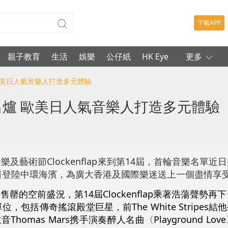
下載APP
親子教育
生活
娛樂
公仔紙
HK Eye
更多
出爐 歐美日人氣音樂人打造多元體驗
輪陣容出爐 歐美日人氣音樂人打造多元體驗
及藝術節Clockenflap來到第14屆，首輪音樂名單近
2月1日登陸中環海濱，為廣大香港及國際樂迷送上一個盡情
票售罄的空前盛況，第14屆Clockenflap乘著浩蕩聲勢
傳奇搖滾殿堂巨星，前The White Stripes結他手Ja
Thomas Mars携手演奏醉人名曲〈Playground L