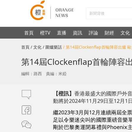
首頁
橙TV
直播
資訊
評論
財經
文化
首頁
/ 文化
/ 圍爐樂話
/ 第14屆Clockenflap首輪陣容
第14屆Clockenflap首
編輯：路西
責編：米婭
【橙訊】
香港最盛大的國際戶外音樂
動將於2024年11月29日至1
繼2023年3月與12月連續兩屆全
足以令樂迷尖叫的國際重磅音樂單位，包括
剛於巴黎奧運閉幕禮與Phoenix主音