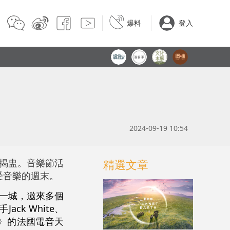
爆料
登入
2024-09-19 10:54
日揭盅。音樂節活
精選文章
享受音樂的週末。
再下一城，邀來多個
ck White、
ove〉的法國電音天