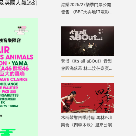
x，以及英國人氣迷幻
港樂2026/27樂季門票公開
發售 《BBC天與地III電影音
樂會》9月登場
黃博《it’s all aBOut》音樂
會圓滿落幕 林二汶任嘉賓驚
喜登場
木槌敲響四季詩篇 馬林巴音
樂會《四季木歌》迎來公演