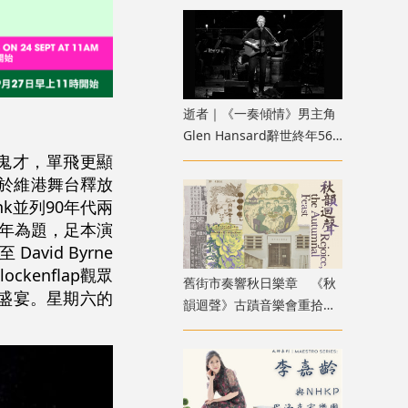
逝者｜《一奏傾情》男主角
Glen Hansard辭世終年56
歲 U2主唱感懷悼念：他永
核心鬼才，單飛更顯
存於硬幣落入的吉他盒中
誓於維港舞台釋放
nk並列90年代兩
5週年為題，足本演
avid Byrne
ckenflap觀眾
舊街市奏響秋日樂章 《秋
搖滾盛宴。星期六的
韻迴聲》古蹟音樂會重拾香
港中秋記憶