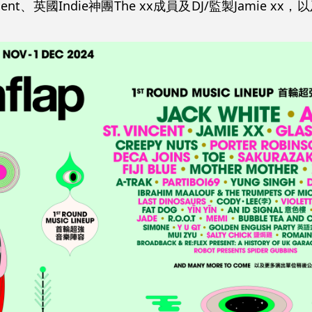
cent、英國Indie神團The xx成員及DJ/監製Jamie x