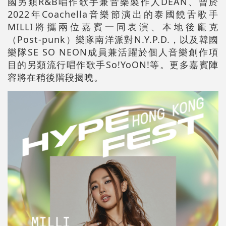
國另類R&B唱作歌手兼音樂製作人DEAN、曾於
2022年Coachella音樂節演出的泰國饒舌歌手
MILLI將攜兩位嘉賓一同表演、本地後龐克
（Post-punk）樂隊南洋派對N.Y.P.D.，以及韓國
樂隊SE SO NEON成員兼活躍於個人音樂創作項
目的另類流行唱作歌手So!YoON!等。更多嘉賓陣
容將在稍後階段揭曉。