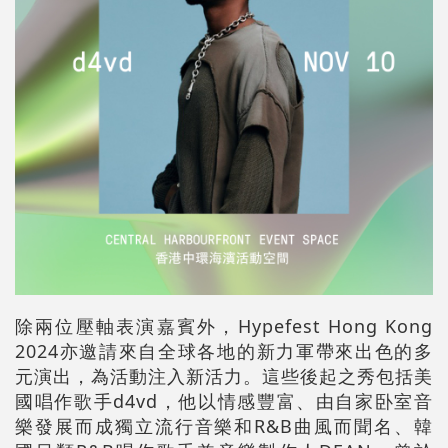
除兩位壓軸表演嘉賓外，Hypefest Hong Kong
2024亦邀請來自全球各地的新力軍帶來出色的多
元演出，為活動注入新活力。這些後起之秀包括美
國唱作歌手d4vd，他以情感豐富、由自家卧室音
樂發展而成獨立流行音樂和R&B曲風而聞名、韓