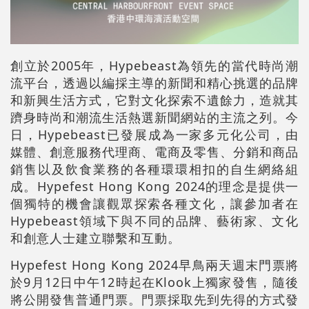
創立於2005年，Hypebeast為領先的當代時尚潮
流平台，透過以編採主導的新聞和精心挑選的品牌
和新興生活方式，它對文化探索不遺餘力，造就其
躋身時尚和潮流生活熱選新聞網站的主流之列。今
日，Hypebeast已發展成為一家多元化公司，由
媒體、創意服務代理商、電商及零售、分銷和商品
銷售以及飲食業務的各種環環相扣的自生網絡組
成。Hypefest Hong Kong 2024的理念是提供一
個獨特的機會讓觀眾探索各種文化，讓參加者在
Hypebeast領域下與不同的品牌、藝術家、文化
和創意人士建立聯繫和互動。
Hypefest Hong Kong 2024早鳥兩天週末門票將
於9月12日中午12時起在Klook上獨家發售，隨後
將公開發售普通門票。門票採取先到先得的方式發