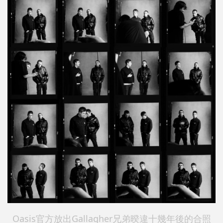
Oasis官方放出Gallagher兄弟暌違十幾年後的合照