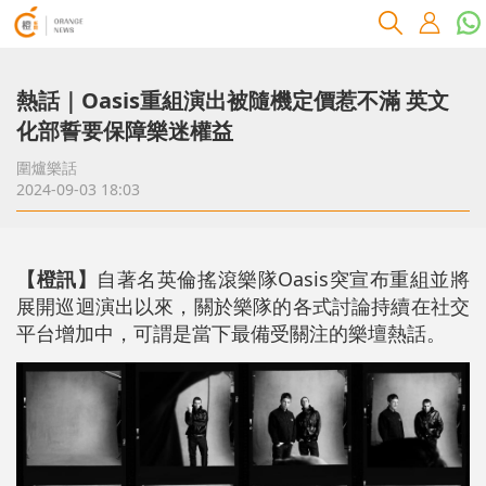
熱話｜Oasis重組演出被隨機定價惹不滿 英文
化部誓要保障樂迷權益
圍爐樂話
2024-09-03 18:03
【橙訊】
自著名英倫搖滾樂隊Oasis突宣布重組並將
展開巡迴演出以來，關於樂隊的各式討論持續在社交
平台增加中，可謂是當下最備受關注的樂壇熱話。