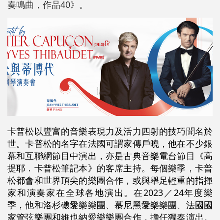
奏鳴曲，作品40》。
卡普松以豐富的音樂表現力及活力四射的技巧聞名於
世。卡普松的名字在法國可謂家傳戶曉，他在不少銀
幕和互聯網節目中演出，亦是古典音樂電台節目《高
提耶．卡普松筆記本》的客席主持。每個樂季，卡普
松都會和世界頂尖的樂團合作，或與舉足輕重的指揮
家和演奏家在全球各地演出。在2023／24年度樂
季，他和洛杉磯愛樂樂團、慕尼黑愛樂樂團、法國國
家管弦樂團和維也納愛樂樂團合作，擔任獨奏演出。