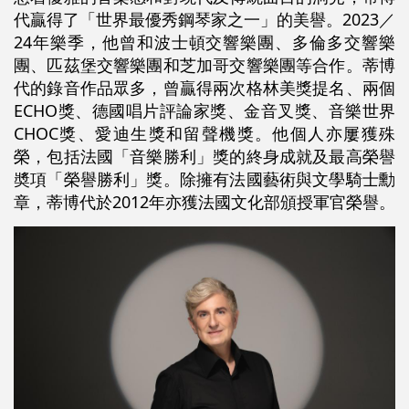
代贏得了「世界最優秀鋼琴家之一」的美譽。2023／
24年樂季，他曾和波士頓交響樂團、多倫多交響樂
團、匹茲堡交響樂團和芝加哥交響樂團等合作。蒂博
代的錄音作品眾多，曾贏得兩次格林美獎提名、兩個
ECHO獎、德國唱片評論家獎、金音叉獎、音樂世界
CHOC獎、愛迪生獎和留聲機獎。他個人亦屢獲殊
榮，包括法國「音樂勝利」獎的終身成就及最高榮譽
奬項「榮譽勝利」獎。除擁有法國藝術與文學騎士勳
章，蒂博代於2012年亦獲法國文化部頒授軍官榮譽。