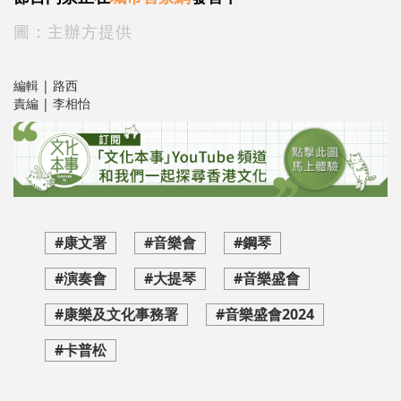
圖：主辦方提供
編輯 | 路西
責編 | 李相怡
#康文署
#音樂會
#鋼琴
#演奏會
#大提琴
#音樂盛會
#康樂及文化事務署
#音樂盛會2024
#卡普松