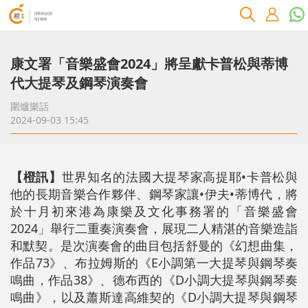
康文署「音樂盛會2024」將呈獻卡普松與蒂博
代大提琴及鋼琴演奏會
圍爐樂話
2024-09-03 15:45
【橙訊】
世界知名的法國大提琴家高提耶•卡普松與
他的長期音樂合作夥伴、鋼琴家讓•伊夫•蒂博代，將
於十月初來港為康樂及文化事務署的「音樂盛會
2024」舉行二重奏演奏會，展現二人精湛的音樂造詣
和默契。
是次演奏會的曲目包括舒曼的《幻想曲集，
作品73》、布拉姆斯的《E小調第一大提琴與鋼琴奏
鳴曲，作品38》、德布西的《D小調大提琴與鋼琴奏
鳴曲》，以及蕭斯達高維契的《D小調大提琴與鋼琴