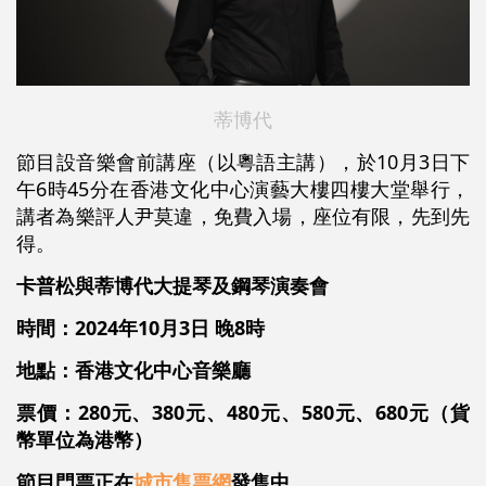
蒂博代
節目設音樂會前講座（以粵語主講），於10月3日下
午6時45分在香港文化中心演藝大樓四樓大堂舉行，
講者為樂評人尹莫違，免費入場，座位有限，先到先
得。
卡普松與蒂博代大提琴及鋼琴演奏會
時間：
2024
年
10
月
3
日 晚
8
時
地點：香港文化中心音樂廳
票價：280元、380元、480元、580元
、
680
元（貨
幣單位為港幣）
節目門票正在
城市售票網
發售中