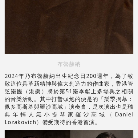
布魯赫納
2024年乃布魯赫納出生紀念日200週年，為了致
敬這位具革新精神與偉大創造力的作曲家，香港管
弦樂團（港樂）將於第51樂季獻上多場與之相關
的音樂活動。其中打響頭炮的便是的「樂季揭幕：
佩多高斯基與羅沙高域」演奏會，是次演出也是瑞
典年輕人氣小提琴家羅沙高域（Daniel
Lozakovich）備受期待的香港首演。