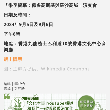
「樂季揭幕：佩多高斯基與羅沙高域」演奏會
日期及時間：
2024年9月5日及9月6日
下午8時
地點：香港九龍梳士巴利道10號香港文化中心音
樂廳
網上購票
圖：主辦方提供、Wikimedia Commons
編輯 | 李相怡
責編 | 張艷玲