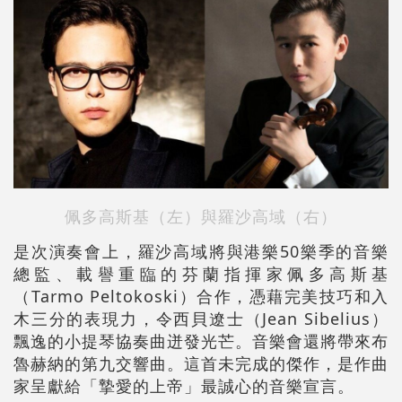
佩多高斯基（左）與羅沙高域（右）
是次演奏會上，羅沙高域將與港樂50樂季的音樂
總監、載譽重臨的芬蘭指揮家佩多高斯基
（Tarmo Peltokoski）合作，憑藉完美技巧和入
木三分的表現力，令西貝遼士（Jean Sibelius）
飄逸的小提琴協奏曲迸發光芒。音樂會還將帶來布
魯赫納的第九交響曲。這首未完成的傑作，是作曲
家呈獻給「摯愛的上帝」最誠心的音樂宣言。