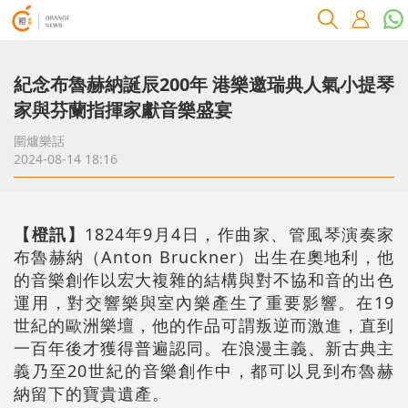
紀念布魯赫納誕辰200年 港樂邀瑞典人氣小提琴
家與芬蘭指揮家獻音樂盛宴
圍爐樂話
2024-08-14 18:16
【橙訊】
1824年9月4日，作曲家、管風琴演奏家
布魯赫納（Anton Bruckner）出生在奧地利，他
的音樂創作以宏大複雜的結構與對不協和音的出色
運用，對交響樂與室內樂產生了重要影響。在19
世紀的歐洲樂壇，他的作品可謂叛逆而激進，直到
一百年後才獲得普遍認同。在浪漫主義、新古典主
義乃至20世紀的音樂創作中，都可以見到布魯赫
納留下的寶貴遺產。