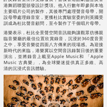
港舞蹈聯盟頒發設計獎項。他入行數年即參與本地
主要唱片公司的製作，其後專門處理聲音母帶，開
設母帶處理錄音室，更獲杜比實驗室委約到英國受
訓成為杜比聲音顧問，至今製作了千個唱片母帶。
港樂表示，杜比全景聲空間音訊能夠讓觀眾彷彿親
臨音樂廳的最佳位置欣賞錄音，沉浸於360度音景
之中，享受音樂從四面八方傳來的現場感。為迎接
新時代的來臨，港樂冀以空間音訊錄製日後的重要
演出，並將錄音上載至Apple Music和 「Apple
Music 古典樂」，為全球樂迷提供真正多維、高
清的沉浸式音訊體驗。