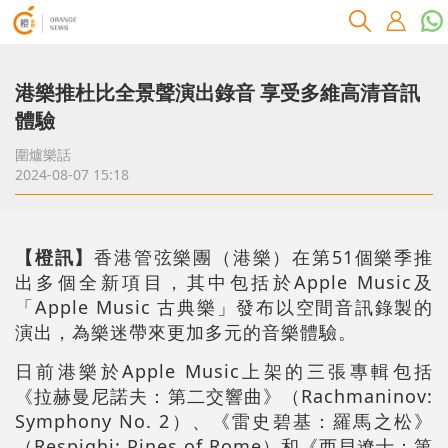
港樂推杜比全景聲演出錄音 享受多維高清音訊
體驗
圍爐樂話
2024-08-07 15:18
【橙訊】
香港管弦樂團（港樂）在第51個樂季推
出多個全新項目，其中包括於Apple Music及
「Apple Music 古典樂」發布以空間音訊錄製的
演出，為樂迷帶來更加多元的音樂體驗。
日前港樂於Apple Music上架的三張專輯包括
《拉赫曼尼諾夫：第二交響曲》（Rachmaninov:
Symphony No. 2）、《雷史碧基：羅馬之松》
（Respighi: Pines of Rome）和《西貝遼士：第