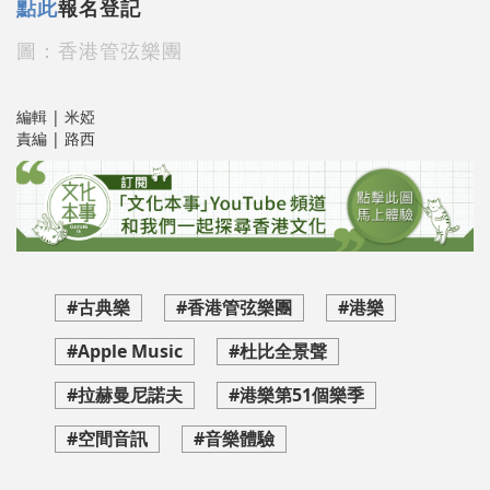
點此
報名登記
圖：香港管弦樂團
編輯 | 米婭
責編 | 路西
#古典樂
#香港管弦樂團
#港樂
#Apple Music
#杜比全景聲
#拉赫曼尼諾夫
#港樂第51個樂季
#空間音訊
#音樂體驗