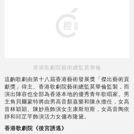
香港
歌劇院藝術總監莫華倫
這齣歌劇由第十八屆香港藝術發展獎「傑出藝術貢
獻獎」得主、香港歌劇院藝術總監莫華倫監製，而
演出陣容也全部為香港本地的優秀青年歌唱家。男
主角貝爾蒙特將由男高音顏嘉樂和陳永擔任，女高
音林穎穎、陳妙燕飾演女主康斯坦斯，女高音陶依
靜和邱芷芊飾演活力女傭布隆黛。
香港歌劇院《後宮誘逃》