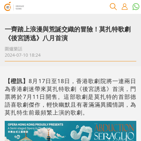
一齊踏上浪漫與荒誕交織的冒險！莫扎特歌劇
《後宮誘逃》八月首演
圍爐樂話
2024-07-10 18:24
【橙訊】
8月17日至18日，香港歌劇院將一連兩日
為香港劇迷帶來莫扎特歌劇《後宮誘逃》首演，門
票將於7月11日開售。這部歌劇是莫扎特的首部德
語喜歌劇傑作，輕快幽默且有著滿滿異國情調，為
莫扎特生前最頻繁上演的歌劇。