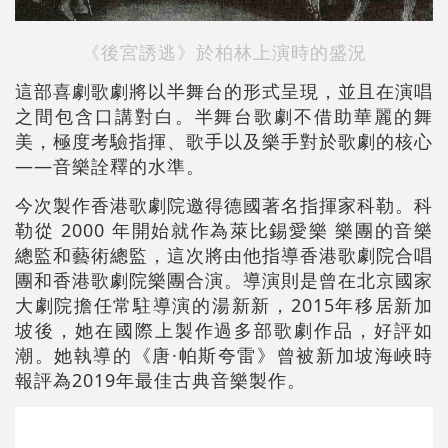
《後宮誘逃》於柏林上演時的盛況
這部喜劇歌劇將以半舞台的形式呈現，並且在演唱
之間包含口講對白。半舞台歌劇不借助華麗的舞
美，極度考驗指揮、歌手以及樂手對於歌劇的核心
——音樂詮釋的水準。
今次製作香港歌劇院邀得德國著名指揮家科勒。科
勒從 2000 年開始就作為萊比錫愛樂 樂團的音樂
總監和藝術總監，這次將由他指導香港歌劇院合唱
團和香港歌劇院樂團合演。導演則是曾在北京國家
大劇院擔任常駐導演的湯新新，2015年移居新加
坡後，她在國際上製作過多部歌劇作品，好評如
潮。她執導的《唐·帕斯夸雷》曾被新加坡海峽時
報評為2019年最佳古典音樂製作。