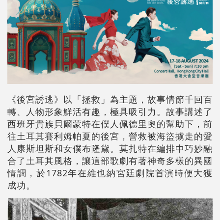
《後宮誘逃》以「拯救」為主題，故事情節千回百
轉、人物形象鮮活有趣，極具吸引力。故事講述了
西班牙貴族貝爾蒙特在僕人佩德里奧的幫助下，前
往土耳其賽利姆帕夏的後宮，營救被海盜擄走的愛
人康斯坦斯和女僕布隆黛。莫扎特在編排中巧妙融
合了土耳其風格，讓這部歌劇有著神奇多樣的異國
情調，於1782年在維也納宮廷劇院首演時便大獲
成功。