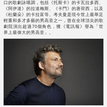
口的歌劇詠嘆調，包括《托斯卡》的卡瓦拉多西、
《阿伊達》的拉達梅斯、《卡門》的唐荷西，以及
《杜蘭朵》的卡拉富等。考夫曼是現今世上最舉足
輕重和多才多藝的男高音之一，曾在全球頂尖的歌
劇院演出超過70個角色，獲《電訊報》譽為「世
界上最偉大的男高音」。