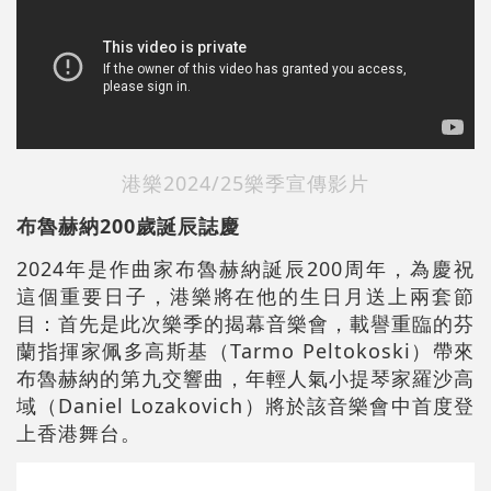
港樂2024/25樂季宣傳影片
布魯赫納200歲誕辰誌慶
2024年是作曲家布魯赫納誕辰200周年，為慶祝
這個重要日子，港樂將在他的生日月送上兩套節
目：首先是此次樂季的揭幕音樂會，載譽重臨的芬
蘭指揮家佩多高斯基（Tarmo Peltokoski）帶來
布魯赫納的第九交響曲，年輕人氣小提琴家羅沙高
域（Daniel Lozakovich）將於該音樂會中首度登
上香港舞台。