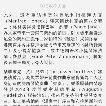
歌唱家考夫曼
此外，還有重訪港樂的奧地利指揮漢力克
（Manfred Honeck）帶來德伏扎克的第八交響
曲；格林美得奬指揮巴孚．約菲（Paavo Järvi）
為大家帶來一套崇尚簡約的節目，以同樣來自愛沙
尼亞的簡約主義作曲家帕特的《輓歌》揭開序幕；
港樂首席客席指揮余隆將帶來艾爾加的《謎語變奏
曲》及小提琴協奏曲，並由德國著名小提琴家法
蘭．齊默曼（Frank Peter Zimmermann）將於
後者擔任獨奏，令人期待。
樂季末尾，約臣兄弟（The Jussen brothers）將
再訪香港，為觀眾帶來荷蘭作曲家盧肯斯為二人度
身訂造的雙鋼琴協奏曲「齊奏」。樂季壓軸由梵志
登與2018年度器樂家赫德里希（Augustin
Hadelich）聯袂演出，帶來貝多芬的小提琴協奏
曲。加上華格納的《湯豪舍》序曲和布拉姆斯的第