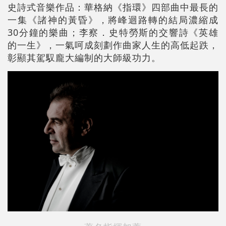
史詩式音樂作品：華格納《指環》四部曲中最長的
一集《諸神的黃昏》，將峰迴路轉的結局濃縮成
30分鐘的樂曲；李察．史特勞斯的交響詩《英雄
的一生》，一氣呵成刻劃作曲家人生的高低起跌，
彰顯其駕馭龐大編制的大師級功力。