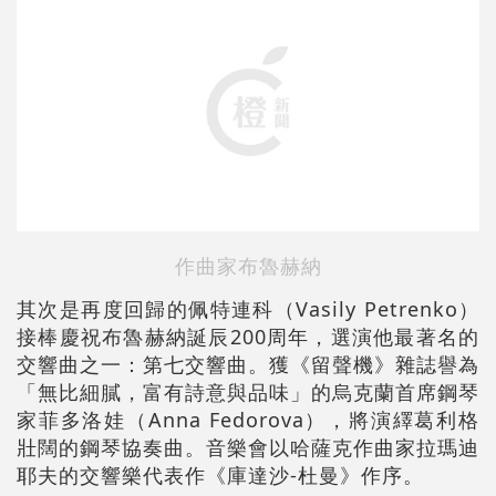
作曲家布魯赫納
其次是再度回歸的佩特連科（Vasily Petrenko）
接棒慶祝布魯赫納誕辰200周年，選演他最著名的
交響曲之一：第七交響曲。獲《留聲機》雜誌譽為
「無比細膩，富有詩意與品味」的烏克蘭首席鋼琴
家菲多洛娃（Anna Fedorova），將演繹葛利格
壯闊的鋼琴協奏曲。音樂會以哈薩克作曲家拉瑪迪
耶夫的交響樂代表作《庫達沙-杜曼》作序。