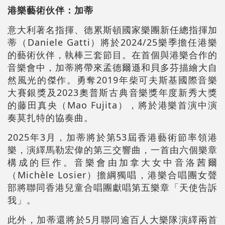
港樂藝術伙伴：加蒂
意大利著名指揮、德累斯頓國家樂團新任總指揮加
蒂（Daniele Gatti）將於2024/25樂季擔任港樂
的藝術伙伴，執棒三套節目。在首個與港樂合作的
音樂會中，加蒂將帶來孟德爾遜和貝多芬描繪大自
然風光的傑作。勇奪2019年柴可夫斯基國際音樂
大賽銀獎及2023奧普斯古典音樂獎年度新秀大獎
的藤田真央（Mao Fujita），將於港樂首演中演
奏莫扎特的協奏曲。
2025年3月，加蒂將於第53屆香港藝術節率領港
樂，演繹馬勒宏偉的第三交響曲，一首由六個樂章
構成的巨作。音樂會由加拿大女中音洛茜爾
（Michèle Losier）擔綱獨唱，港樂合唱團女聲
部將聯同香港兒童合唱團獻唱第五樂章「天使告訴
我」。
此外，加蒂還將於5月聯同逾百人大樂隊演繹兩首