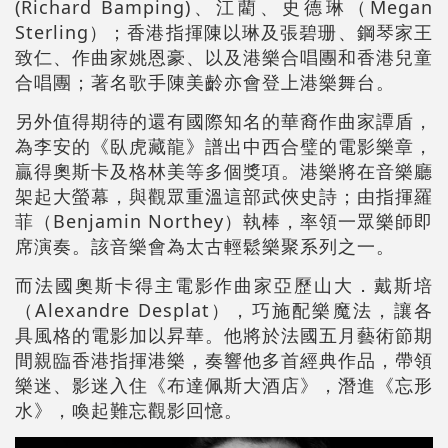
(Richard Bamping)、江藺、史德琳（Megan
Sterling）；香港指揮陳以琳及張碧珊、鋼琴家王
致仁、作曲家姚恩豪、以及港樂合唱團和香港兒童
合唱團；著名歌手陳美齡亦會登上港樂舞台。
另外值得期待的還有國際知名的華裔作曲家譚盾，
為李安的《臥虎藏龍》譜出中西合璧的電影樂章，
贏得奧斯卡及格林美等多個獎項。港樂將在音樂廳
架起大螢幕，與觀眾重溫這部武俠史詩；由指揮羅
菲（Benjamin Northey）執棒，率領一眾樂師即
席演奏。該音樂會為太古輕鬆樂聚系列之一。
而法國奧斯卡得主電影作曲家亞歷山大．戴斯培
（Alexandre Desplat），巧施配樂魔法，讓各
具風格的電影加以昇華。他將於法國五月藝術節期
間親臨香港指揮港樂，奏響他多首經典作品，帶領
樂迷、影迷入住《布達佩斯大酒店》，潛進《忘形
水》，喚起難忘觀影回憶。