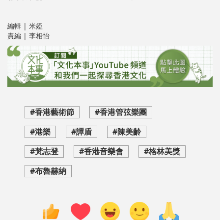
編輯 | 米婭
責編 | 李相怡
#香港藝術節
#香港管弦樂團
#港樂
#譚盾
#陳美齡
#梵志登
#香港音樂會
#格林美獎
#布魯赫納