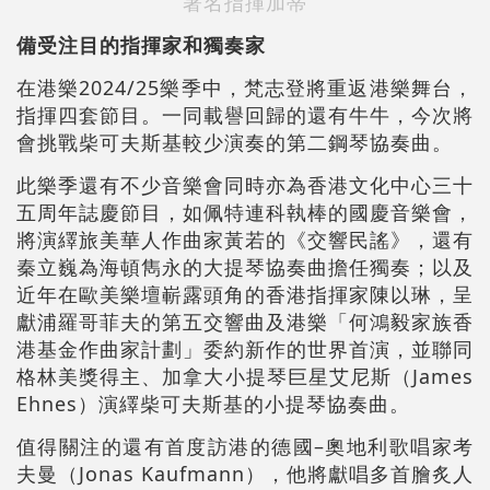
著名指揮加蒂
備受注目的指揮家和獨奏家
在港樂2024/25樂季中，梵志登將重返港樂舞台，
指揮四套節目。一同載譽回歸的還有牛牛，今次將
會挑戰柴可夫斯基較少演奏的第二鋼琴協奏曲。
此樂季還有不少音樂會同時亦為香港文化中心三十
五周年誌慶節目，如佩特連科執棒的國慶音樂會，
將演繹旅美華人作曲家黃若的《交響民謠》，還有
秦立巍為海頓雋永的大提琴協奏曲擔任獨奏；以及
近年在歐美樂壇嶄露頭角的香港指揮家陳以琳，呈
獻浦羅哥菲夫的第五交響曲及港樂「何鴻毅家族香
港基金作曲家計劃」委約新作的世界首演，並聯同
格林美獎得主、加拿大小提琴巨星艾尼斯（James
Ehnes）演繹柴可夫斯基的小提琴協奏曲。
值得關注的還有首度訪港的德國–奧地利歌唱家考
夫曼（Jonas Kaufmann），他將獻唱多首膾炙人