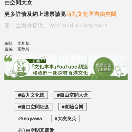
由空間大盒
更多詳情及網上購票請見
西九文化區自由空間
圖：主辦方提供、Wikimedia Commons
編輯 | 李相怡
責編 | 張艷玲
#西九文化區
#自由空間大盒
#自由空間細盒
#實驗音樂
#Senyawa
#大友良英
#自由空間耳震盪