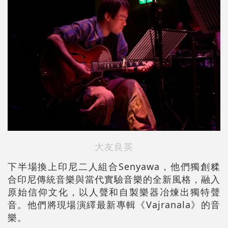
大友良英
下半場換上印尼二人組合Senyawa，他們獨創糅
合印尼傳統音樂與當代實驗音樂的全新風格，融入
原始信仰文化，以人聲和自製樂器冶煉出獨特聲
音。他們將現場演繹最新專輯《Vajranala》的音
樂。