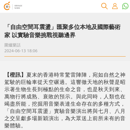
「自由空間耳震盪」匯聚多位本地及國際藝術
家 以實驗音樂挑戰視聽邊界
圍爐樂話
2024-06-13 18:06
【橙訊】
夏末的香港時常驚雷陣陣，宛如自然之神
駕駛的巨輪車從天空碾過。這響徹天地的秋聲是昭
示著生物生長到極點的生命之音，也是秋天到來、
萬物行將成熟、衰敗的預示。與此同時，人類也在
竭盡所能，挖掘用音樂表達生命存在的多種方式，
「自由空間耳震盪」實驗音樂演出將與七月、八月
之交呈獻多場新穎演出，為大眾送上前所未有的音
樂體驗。