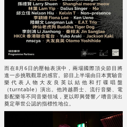
而在8月6日的壓軸表演中，兩場國際頂尖節目將
進一步挑戰觀眾的感官。節目上半場由日本實驗音
樂代表人物大友良英以結他和打碟唱盤
（turntable）演出。他跨越爵士、流行音樂、電
影配樂等不同音樂領域，更以即興聲響／嘈音演出
奠定舉世公認的指標性地位。