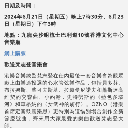
日期及時間：
2024年6月21日（星期五）晚上7時30分、6月23
日（星期日）下午3時
地點：九龍尖沙咀梳士巴利道10號香港文化中心
音樂廳
網上購票
歡送梵志登音樂會
港樂音樂總監梵志登在任內最後一套音樂會為觀眾
獻上由樂迷投選的心水管弦樂作品，包括貝多芬、
布拉姆斯、柴可夫斯基、拉赫曼尼諾夫和蕭斯達高
維契的交響曲、小約翰．史特勞斯的《藍色多瑙
河》和華格納的〈女武神的騎行〉。OZNO（港樂
首席定音鼓龐樂思）更特別為這惜別場合創作全新
節慶號曲，齊來用大家最愛的樂曲歡送梵志登大
師。