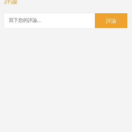
評論
評論