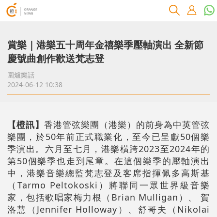
賞樂｜港樂五十周年金禧樂季壓軸演出 全新節
慶號曲創作歡送梵志登
圍爐樂話
2024-06-12 10:38
【橙訊】
香港管弦樂團（港樂）的前身為中英管弦
樂團，於50年前正式職業化，至今已呈獻50個樂
季演出。六月至七月，港樂橫跨2023至2024年的
第50個樂季也走到尾章。在這個樂季的壓軸演出
中，港樂音樂總監梵志登及客席指揮佩多高斯基
（Tarmo Peltokoski）將聯同一眾世界級音樂
家，包括歌唱家梅力根（Brian Mulligan）、 賀
洛慧（Jennifer Holloway）、舒哥夫（Nikolai