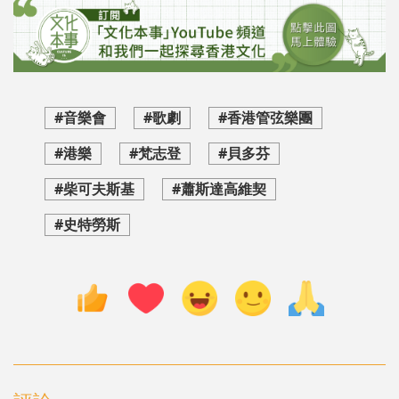
#音樂會
#歌劇
#香港管弦樂團
#港樂
#梵志登
#貝多芬
#柴可夫斯基
#蕭斯達高維契
#史特勞斯