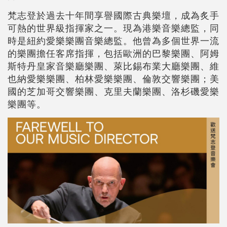
梵志登於過去十年間享譽國際古典樂壇，成為炙手
可熱的世界級指揮家之一。現為港樂音樂總監，同
時是紐約愛樂樂團音樂總監。他曾為多個世界一流
的樂團擔任客席指揮，包括歐洲的巴黎樂團、阿姆
斯特丹皇家音樂廳樂團、萊比錫布業大廳樂團、維
也納愛樂樂團、柏林愛樂樂團、倫敦交響樂團；美
國的芝加哥交響樂團、克里夫蘭樂團、洛杉磯愛樂
樂團等。