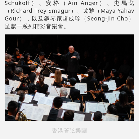
Schukoff）、安格（Ain Anger）、史馬戈
（Richard Trey Smagur）、戈雅（Maya Yahav
Gour），以及鋼琴家趙成珍（Seong-Jin Cho）
呈獻一系列精彩音樂會。
香港管弦樂團