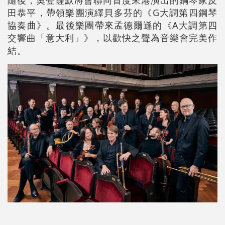
田恭平，帶領樂團演繹貝多芬的《G大調第四鋼琴
協奏曲》。最後樂團帶來孟德爾遜的《A大調第四
交響曲「意大利」》，以歡快之聲為音樂會完美作
結。