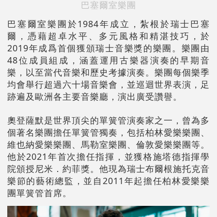
巴塞爾室樂團
巴塞爾室樂團於1984年成立，紮根於瑞士巴塞
爾，憑藉超卓水平、多元風格和精湛技巧，於
2019年成爲首個獲頒瑞士音樂獎的樂團。樂團由
48位成員組成，涵蓋運用古樂器演奏的早期音
樂，以至當代音樂和歷史考據演奏。樂團每個樂季
均會舉行超過六十場音樂會，並巡迴世界表演，足
跡遍及歐洲各主要音樂廳，演出廣受讚譽。
奧登薩默是世界頂尖的單簧管演奏家之一，曾為多
個著名樂團擔任單簧管獨奏，包括柏林愛樂樂團、
維也納愛樂樂團、馬勒室樂團、倫敦愛樂樂團等。
他於2021年首次擔任指揮，並獲格施塔德指揮學
院頒授尼米．約菲獎。他現為瑞士布爾根施托克音
樂節的藝術總監，並自2011年起擔任柏林愛樂樂
團單簧管首席。