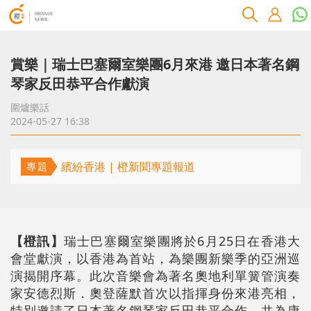
賞樂｜瑞士巴塞爾室樂團6月來港 邀日本著名鋼
琴家反田恭平合作獻演
圍爐樂話
2024-05-27 16:38
繽紛香港 | 橙新聞專題報道
專題
【橙訊】
瑞士巴塞爾室樂團將於6月25日在香港大
會堂獻演，以香港為首站，為樂團新樂季的亞洲巡
演揭開序幕。此次音樂會為著名奧地利單簧管演奏
家安德烈斯．奧登薩默首次以指揮身份來港亮相，
特別邀請了日本著名鋼琴家反田恭平合作，共為康