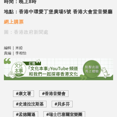
時間：晚上8時
地點：香港中環愛丁堡廣場5號 香港大會堂音樂廳
網上購票
圖：香港政府新聞處
編輯 | 米婭
責編 | 李相怡
#康文署
#香港音樂會
#史達拉汶斯基
#貝多芬
#孟德爾遜
#瑞士巴塞爾室樂團