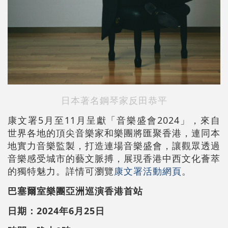
日本著名鋼琴家反田恭平
康文署5月至11月呈獻「音樂盛會2024」，來自
世界各地的頂尖音樂家和樂團將匯聚香港，連同本
地實力音樂監製，打造連場音樂盛會，讓觀眾透過
音樂感受城市的藝文脈搏，展現香港中西文化薈萃
的獨特魅力。詳情可瀏覽
康文署活動網頁
。
巴塞爾室樂團亞洲巡演香港首站
日期：2024年6月25日