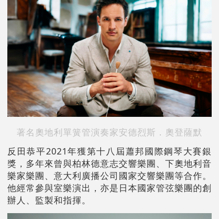
著名奧地利單簧管演奏家安德烈斯．奧登薩默
反田恭平2021年獲第十八屆蕭邦國際鋼琴大賽銀
獎，多年來曾與柏林德意志交響樂團、下奧地利音
樂家樂團、意大利廣播公司國家交響樂團等合作。
他經常參與室樂演出，亦是日本國家管弦樂團的創
辦人、監製和指揮。