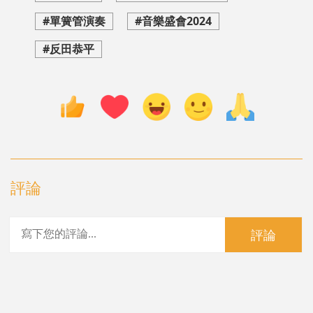
#單簧管演奏
#音樂盛會2024
#反田恭平
評論
評論