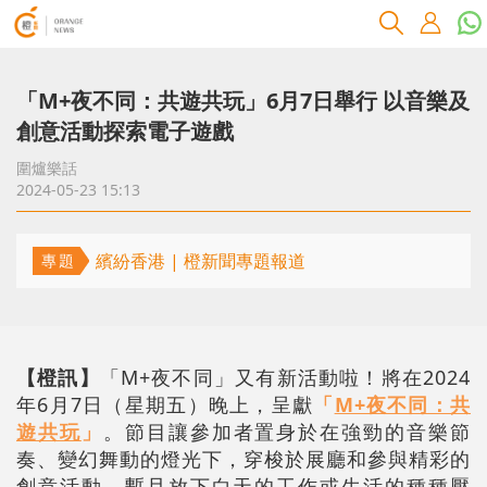
​「M+夜不同：共遊共玩」6月7日舉行 以音樂及
創意活動探索電子遊戲
圍爐樂話
2024-05-23 15:13
繽紛香港 | 橙新聞專題報道
專題
【橙訊】
「M+夜不同」又有新活動啦！將在2024
年6月7日（星期五）晚上，呈獻
「
M+夜不同：共
遊共玩
」
。節目讓參加者置身於在強勁的音樂節
奏、變幻舞動的燈光下，穿梭於展廳和參與精彩的
創意活動，暫且放下白天的工作或生活的種種壓