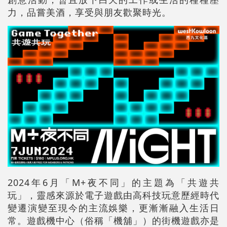
力，品嘗美酒，享受與朋友歡聚時光。
2024年6月「M+夜不同」的主題為「共遊共
玩」，靈感來源於電子遊戲由高科技玩意歷經時代
變遷演變至現今的主流娛樂，更漸漸融入生活日
常。遊戲機中心（俗稱「機舖」）的街機遊戲亦是