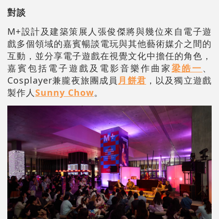
對談
M+設計及建築策展人張俊傑將與幾位來自電子遊
戲多個領域的嘉賓暢談電玩與其他藝術媒介之間的
互動，並分享電子遊戲在視覺文化中擔任的角色，
嘉賓包括電子遊戲及電影音樂作曲家
梁皓一
、
Cosplayer兼朧夜旅團成員
月餅君
，以及獨立遊戲
製作人
Sunny Chow
。