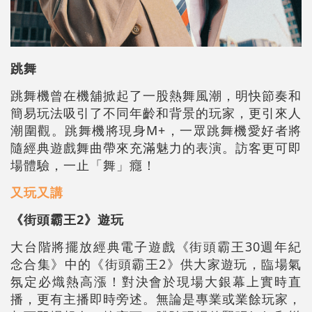
跳舞
跳舞機曾在機舖掀起了一股熱舞風潮，明快節奏和
簡易玩法吸引了不同年齡和背景的玩家，更引來人
潮圍觀。跳舞機將現身M+，一眾跳舞機愛好者將
隨經典遊戲舞曲帶來充滿魅力的表演。訪客更可即
場體驗，一止「舞」癮！
又玩又講
《街頭霸王2》遊玩
大台階將擺放經典電子遊戲《街頭霸王30週年紀
念合集》中的《街頭霸王2》供大家遊玩，臨場氣
氛定必熾熱高漲！對決會於現場大銀幕上實時直
播，更有主播即時旁述。無論是專業或業餘玩家，