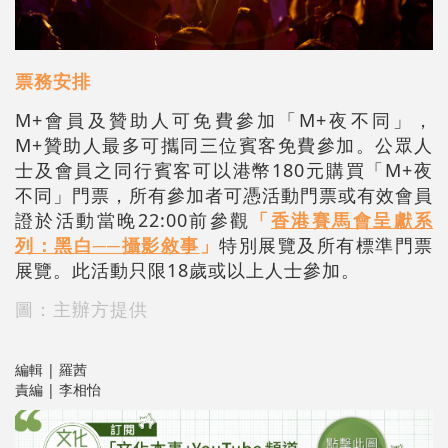
票務安排
M+會員及贊助人可免費參加「M+夜不同」，
M+贊助人最多可攜同三位賓客免費參加。公眾人
士及會員之同行賓客可以港幣180元購買「M+夜
不同」門票，所有參加者可憑活動門票或有效會員
證於活動當晚22:00前參觀
「
香港賽馬會呈獻系
列：黑白──攝影敘事
」
特別展覽及所有標準門票
展覽。此活動只限18歲或以上人士參加。
圖：主辦方提供
編輯 | 羅茜
責編 | 李相怡