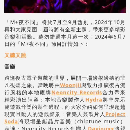
「M+夜不同」將於7月至9月暫別，2024年10月
再和大家見面，屆時將有全新主題，帶來更多精彩
音樂和活動。萬勿錯過本月這一次！2024年6月7
日的「M+夜不同」節目詳情如下：
又聽又跳
音樂
踏進復古電子遊戲的世界，展開一場邊學邊聽的非
凡視聽之旅。當晚將由
Woonjii
與致力推廣復古流
行風格的本地廠牌
Neoncity Records
合力帶來
精彩演出陣容：本地音樂製作人
Hydra
將率先示
範遊戲音樂的製作過程，向大家介紹如何呈現超越
現實且動人的遊戲聲景；音樂人兼製片人
Project
Soda
將現場呈獻晶片音樂（chiptune music）
表演；Neoncity Records創辦人
Daviouxx
將親