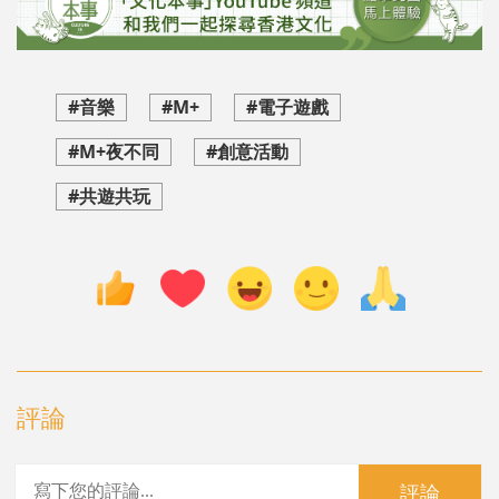
#音樂
#M+
#電子遊戲
#M+夜不同
#創意活動
#共遊共玩
評論
評論