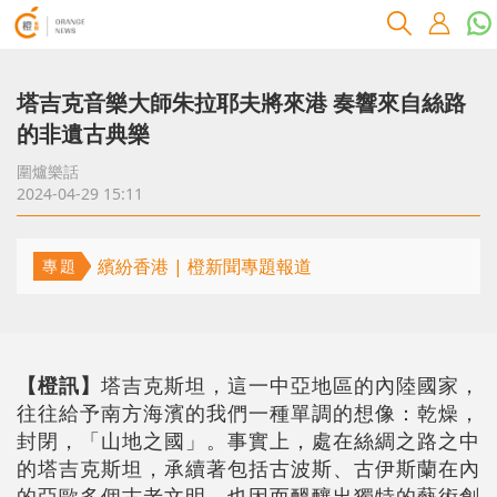
塔吉克音樂大師朱拉耶夫將來港 奏響來自絲路
的非遺古典樂
圍爐樂話
2024-04-29 15:11
繽紛香港 | 橙新聞專題報道
專題
【橙訊】
塔吉克斯坦，這一中亞地區的內陸國家，
往往給予南方海濱的我們一種單調的想像：乾燥，
封閉，「山地之國」。事實上，處在絲綢之路之中
的塔吉克斯坦，承續著包括古波斯、古伊斯蘭在內
的亞歐多個古老文明，也因而醞釀出獨特的藝術創