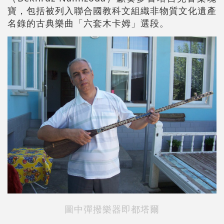
寶，包括被列入聯合國教科文組織非物質文化遺產
名錄的古典樂曲「六套木卡姆」選段。
圖中彈撥樂器即都塔爾