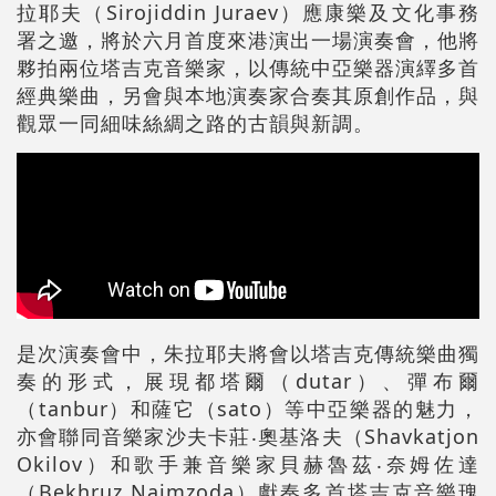
拉耶夫（Sirojiddin Juraev）應康樂及文化事務
署之邀，將於六月首度來港演出一場演奏會，他將
夥拍兩位塔吉克音樂家，以傳統中亞樂器演繹多首
經典樂曲，另會與本地演奏家合奏其原創作品，與
觀眾一同細味絲綢之路的古韻與新調。
是次演奏會中，朱拉耶夫將會以塔吉克傳統樂曲獨
奏的形式，展現都塔爾（dutar）、彈布爾
（tanbur）和薩它（sato）等中亞樂器的魅力，
亦會聯同音樂家沙夫卡莊‧奧基洛夫（Shavkatjon
Okilov）和歌手兼音樂家貝赫魯茲‧奈姆佐達
（Bekhruz Naimzoda）獻奏多首塔吉克音樂瑰