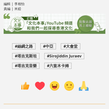
編輯 | 李相怡
責編 | 米婭
#絲綢之路
#中亞
#大會堂
#塔吉克斯坦
#Sirojiddin Juraev
#塔吉克音樂
#六套木卡姆