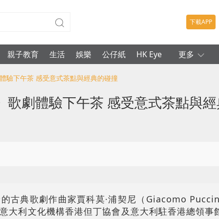
下載APP
親子教育
生活
娛樂
公仔紙
HK Eye
更多
劇體驗下午茶 感受意式茶點與經典的碰撞
》歌劇體驗下午茶 感受意式茶點與經
的古典歌劇作曲家賈科莫·
浦契尼
（Giacomo Puc
意大利文化機構香港但丁協會及意大利駐香港總領事