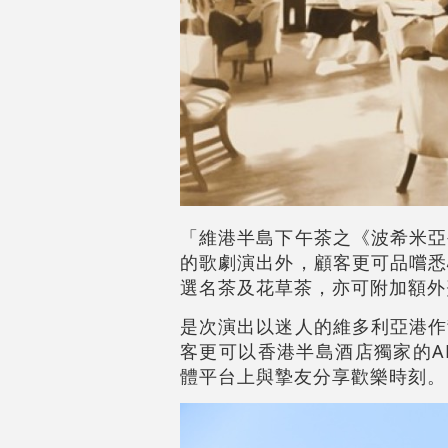
「維港半島下午茶之《波希米亞
的歌劇演出外，顧客更可品嚐悉
選名茶及花草茶，亦可附加額外
是次演出以迷人的維多利亞港作
客更可以香港半島酒店獨家的A
體平台上與摯友分享歡樂時刻。