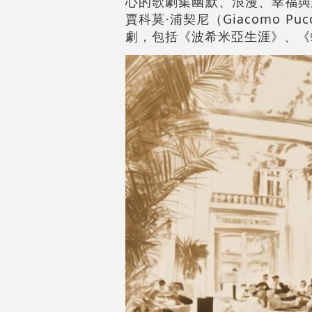
心的歌劇集幽默、浪漫、幸福與
賈科莫·浦契尼
（Giacomo P
劇，包括《波希米亞生涯》、《