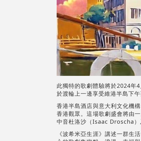
此獨特的歌劇體驗將於2024
於渡輪上一邊享受維港半島下午
香港半島酒店與意大利文化機構
香港觀眾。這場歌劇盛會將由一
中音杜洛沙（Isaac Drosc
《波希米亞生涯》講述一群生活