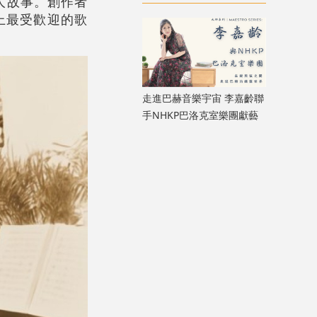
人故事。創作者
港中秋記憶
世界上最受歡迎的歌
走進巴赫音樂宇宙 李嘉齡聯
手NHKP巴洛克室樂團獻藝