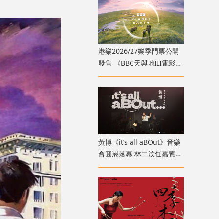
港樂2026/27樂季門票公開
發售 《BBC天與地III電影音
樂會》9月登場
黃博《it’s all aBOut》音樂
會圓滿落幕 林二汶任嘉賓驚
喜登場