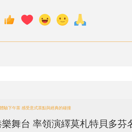
劇體驗下午茶 感受意式茶點與經典的碰撞
樂舞台 率領演繹莫札特貝多芬