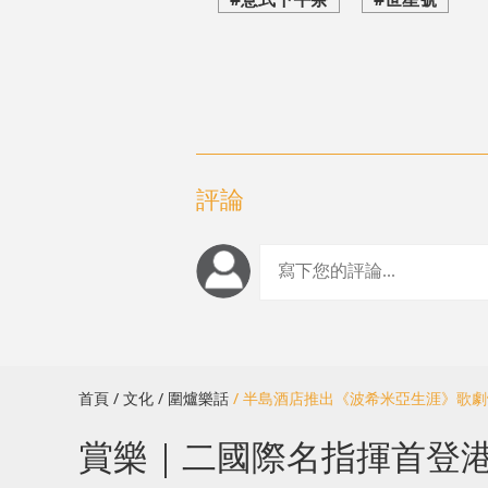
評論
首頁
/ 文化
/ 圍爐樂話
/ 半島酒店推出《波希米亞生涯》歌
賞樂｜二國際名指揮首登港