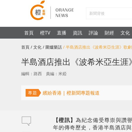
首頁
橙TV
直播
資訊
評論
財經
文化
首頁
/ 文化
/ 圍爐樂話
/ 半島酒店推出《波希米亞生涯》歌
半島酒店推出《波希米亞生涯
編輯：路西
責編：米婭
繽紛香港 | 橙新聞專題報道
專題
【橙訊】
為紀念備受尊崇與讚譽
年的傳奇歷史，香港半島酒店與