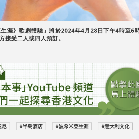
涯》歌劇體驗」將於2024年4月28日下午4時至6
方接受二人或四人預訂。
契尼
#半島酒店
#波希米亞生涯
#意大利文化