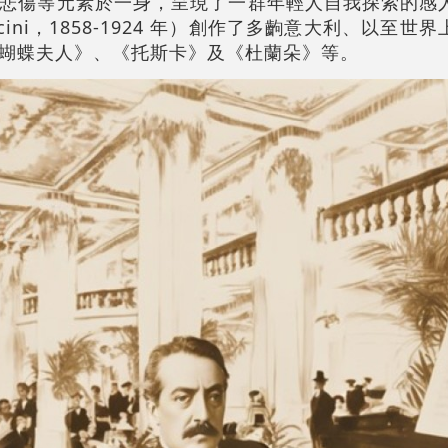
悲傷等元素於一身，呈現了一群年輕人自我探索的感
uccini，1858-1924 年）創作了多齣意大利、以至
蝴蝶夫人》、《托斯卡》及《杜蘭朵》等。