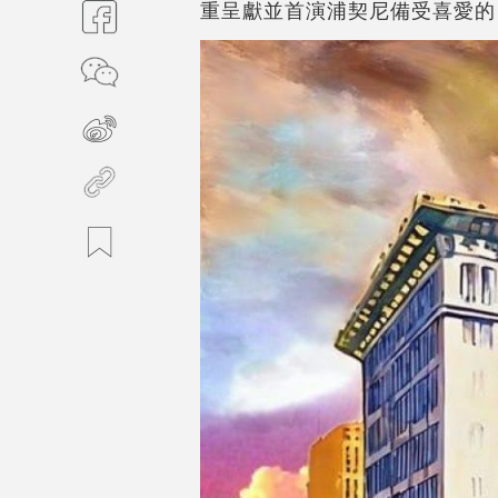
重呈獻並首演
浦契尼
備受喜愛的