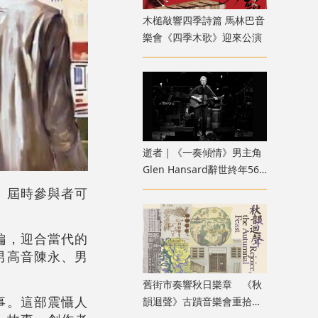
木槌敲響四季詩篇 馬林巴音
樂會《四季木歌》迎來公演
逝者｜《一奏傾情》男主角
Glen Hansard辭世終年56
歲 U2主唱感懷悼念：他永
。屆時參與者可
存於硬幣落入的吉他盒中
編，迎合當代的
男高音陳永、男
舊街市奏響秋日樂章 《秋
事。這部震懾人
韻迴聲》古蹟音樂會重拾香