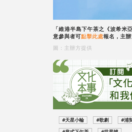
「維港半島下午茶之《波希米亞生
意參與者可
點擊此處
報名，主辦
圖：主辦方提供
#天星小輪
#歌劇
#浦
#意式下午茶
#世星號