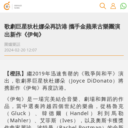
歌劇巨星狄杜娜朵再訪港 攜手金蘋果古樂團演
出新作《伊甸》
圍爐樂話
2024-02-20 12:07
【橙訊】
繼2019年迅速售罄的《戰爭與和平》演
出，歌劇界巨星狄杜娜朵（Joyce DiDonato）將
携新作《伊甸》再度訪港。
《伊甸》是一場完美結合音樂、劇場和舞蹈的作
品，當中選奏跨越四個世紀的樂曲，從格魯克
（Gluck）、韓德爾（Handel）利到馬勒
（Mahler）、艾菲斯（Ives），以及奧斯卡獲獎
作曲家麗珍．波特曼（Rachel Portman）的全新