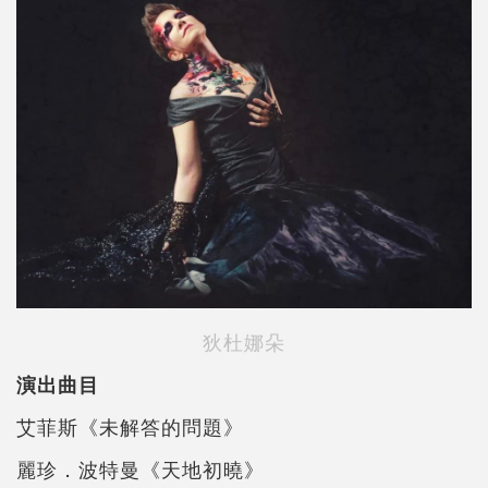
狄杜娜朵
演出曲目
艾菲斯《未解答的問題》
麗珍．波特曼《天地初曉》