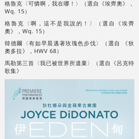
格魯克〈可憐啊，我在哪！〉（選自《埃齊奧》，
Wq. 15）
格魯克〈啊，這不是我說的！〉（選自《埃齊
奧》，Wq. 15）
韓德爾〈有如早晨邁著玫瑰色步伐〉（選自 《狄
奧多拉》，HWV 68）
馬勒第三首〈我已被世界所遺棄〉（選自《呂克特
歌集》