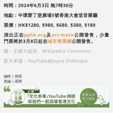
時間：2024年6月3日 晚7
時
30
分
地點：中環愛丁堡廣場5號香港大會堂音樂廳
票價：HK$1280, $980, $680, $380, $180
演出正在
pphk.org
及
art-mate
公開發售，少量
門票將於3月8日起在
城市售票網
公開發售。
圖：主辦方提供、Wikipedia Commons
影片來源：YouTube@Joyce Didonato
編輯 | 路西
責編 | 羅茜