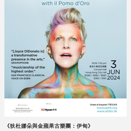
《狄杜娜朵與金蘋果古樂團：伊甸》