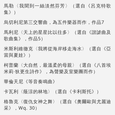
馬勒〈我聞到一絲淡然芬芳〉（選自《呂克特歌
集》）
烏切利尼第三交響曲，為五件樂器而作，作品7
馬利尼〈天上的星星比以往多〉（選自《諧謔曲及
歌曲集》，作品5）
米斯利維徹克〈我將從海岸移走海水〉（選自《亞
當與夏娃》）
柯普蘭〈大自然，最溫柔的母親〉（選自《八首埃
米莉·狄更生詩作》，為聲樂及室樂團而作）
華倫天尼《等音奏鳴曲》
卡瓦利〈蔭涼的林地〉（選自《卡利斯托》）
格魯克〈復仇女神之舞〉（選自《奧爾歐與尤麗迪
采》，Wq. 30）