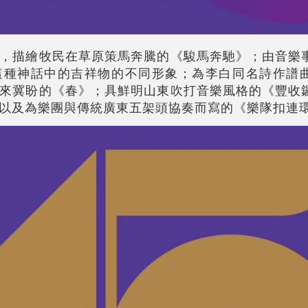
，描繪牧民在草原策馬奔騰的《駿馬奔馳》；由音樂
這種神話中的吉祥物的不同形象；為李白同名詩作譜
來冀盼的《春》；具鮮明山東吹打音樂風格的《豐收
以及為樂團與傳統廣東五架頭協奏而寫的《樂隊扣連