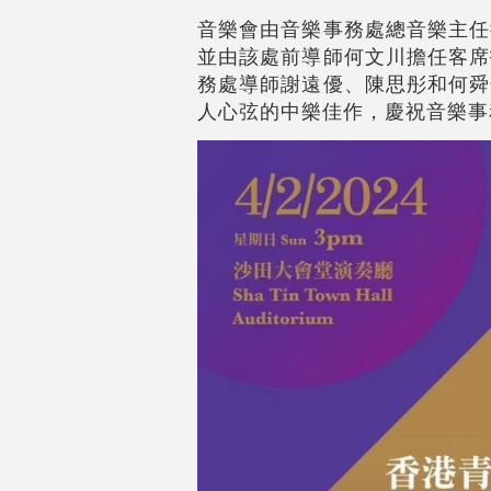
音樂會由音樂事務處總音樂主任
並由該處前導師何文川擔任客席
務處導師謝遠優、陳思彤和何舜
人心弦的中樂佳作，慶祝音樂事