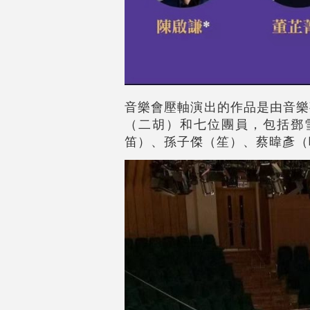
音樂會壓軸演出的作品是由音樂
（二胡）和七位團員，包括鄧
笛）、孫子傑（笙）、蔡暐彥（