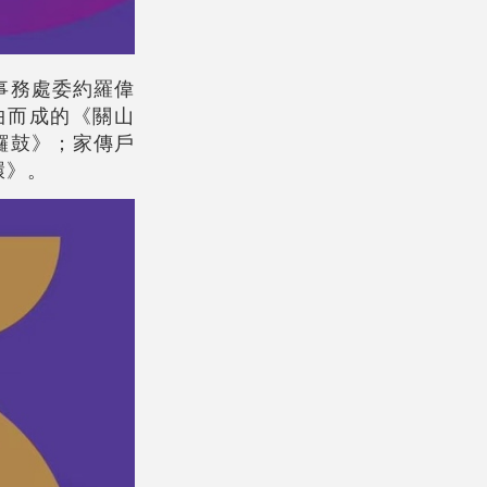
事務處委約羅偉
曲而成的《關山
鑼鼓》；家傳戶
環》。