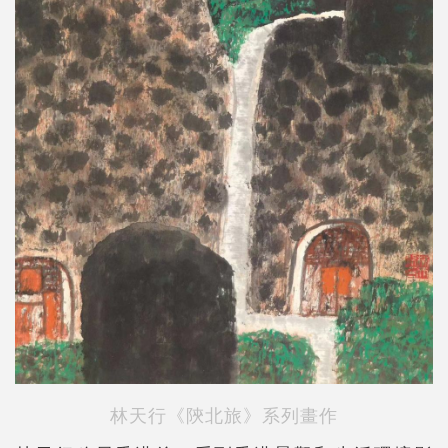
林天行《陝北旅》系列畫作