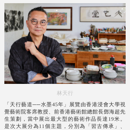
林天行
「天行藝道──水墨45年」展覽由香港浸會大學視
覺藝術院客席教授、前香港藝術館總館長鄧海超先
生策劃，當中展出最大型的藝術作品長達19米。
是次大展分為11個主題，分別為「習古傳承」、