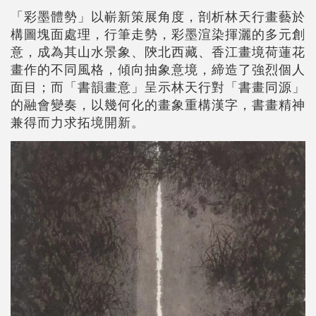
「彩墨體勢」以嶄新策展角度，剖析林天行畫藝於
構圖塊面處理，行筆走勢，彩墨渲染揮灑的多元創
意，成為其山水景象、陝北西藏、香江畫境荷蓮花
畫作的不同風格，傾向抽象意境，締造了強烈個人
面目；而「書韻畫意」呈示林天行對「書畫同源」
的融會變奏，以幾何化的畫象重構漢字，書畫精神
兼得而力求拓境開新。