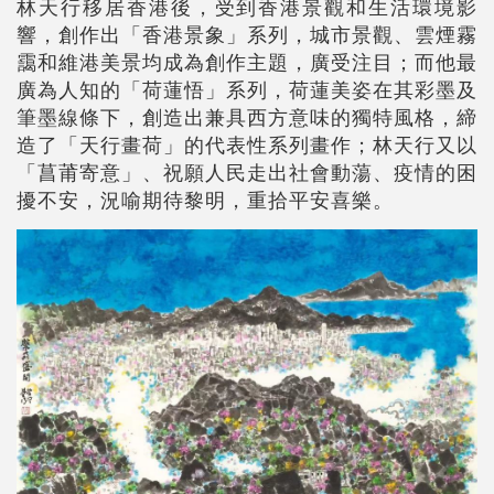
林天行移居香港後，受到香港景觀和生活環境影
響，創作出「香港景象」系列，城市景觀、雲煙霧
靄和維港美景均成為創作主題，廣受注目；而他最
廣為人知的「荷蓮悟」系列，荷蓮美姿在其彩墨及
筆墨線條下，創造出兼具西方意味的獨特風格，締
造了「天行畫荷」的代表性系列畫作；林天行又以
「菖莆寄意」、祝願人民走出社會動蕩、疫情的困
擾不安，況喻期待黎明，重拾平安喜樂。