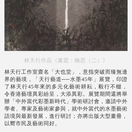
林天行作品《書題：幽思（二）》
林天行工作室齋名「大也堂」，意指突破而臻無邊
界的藝境，「天行藝道──水墨45年」展覽，印證
了林天行45年來的多元化藝術耕耘，毅行不輟，
令香港藝壇異彩紛呈，大添異彩。展覽期間還將舉
辦「中外當代彩墨新時代」學術研討會，邀請中外
學者、專家及藝術家參與，就中外當代的水墨藝術
語境與最新發展，進行研討；亦將出版大型畫冊，
以嚮市民及藝術同好。