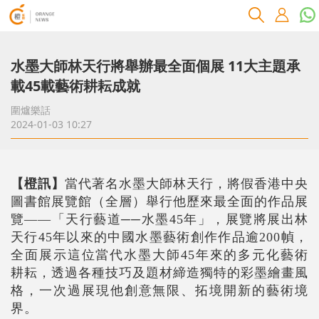
水墨大師林天行將舉辦最全面個展 11大主題承
載45載藝術耕耘成就
圍爐樂話
2024-01-03 10:27
【橙訊】
當代著名水墨大師林天行，將假香港中央
圖書館展覽館（全層）舉行他歷來最全面的作品展
覽——「天行藝道──水墨45年」，展覽將展出林
天行45年以來的中國水墨藝術創作作品逾200幀，
全面展示這位當代水墨大師45年來的多元化藝術
耕耘，透過各種技巧及題材締造獨特的彩墨繪畫風
格，一次過展現他創意無限、拓境開新的藝術境
界。