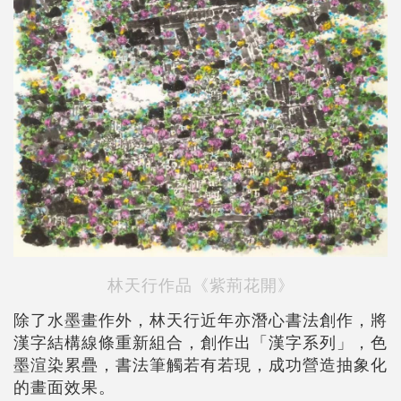
林天行作品《紫荊花開》
除了水墨畫作外，林天行近年亦潛心書法創作，將
漢字結構線條重新組合，創作出「漢字系列」，色
墨渲染累疊，書法筆觸若有若現，成功營造抽象化
的畫面效果。