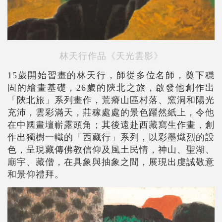
林天行作品《天光雲影》
15歲開始習畫的林天行，師從多位名師，奠下穩
固的繪畫基礎，26歲的陝北之旅，啟發他創作出
「陝北旅」系列畫作，荒瘠山區村落、窯洞和陽光
充沛，雲彩滿天，莊稼處處的景色躍然紙上，令他
在中國畫壇嶄露頭角；其後遠赴西藏寫生作畫，創
作出獨樹一幟的「西藏行」系列，以彩墨熾烈的設
色，呈現藏傳佛教信仰及風土民情，神山、聖湖、
廟宇、藏僧，在具象與抽象之間，展現出虔誠敬意
和景仰禮拜。