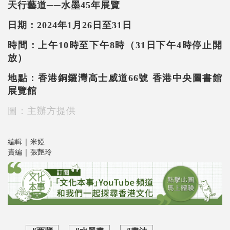
天行藝道──水墨45年展覽
日期：2024年1月26日至31日
時間：上午10時至下午8時（31日下午4時停止開
放）
地點：香港銅鑼灣高士威道66號 香港中央圖書館
展覽館
圖：主辦方提供
編輯 | 米婭
責編 | 張艷玲