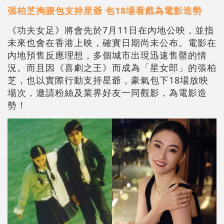
張柏芝掏腰包支持星爺 包18場看戲為電影造勢
《功夫女足》將會先於7月11日在內地公映，並指
未來也會在香港上映，確實日期尚未公布。電影在
內地預售反應理想，多個城市出現迅速售罄的情
況。而且因《喜劇之王》而成為「星女郎」的張柏
芝，也以實際行動支持星爺，豪氣包下18場放映
場次，邀請粉絲及業界好友一同觀影，為電影造
勢！