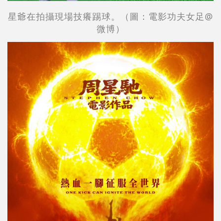
星爺在拍攝現場技癢踢球。（圖：電影功夫女足@
微博）