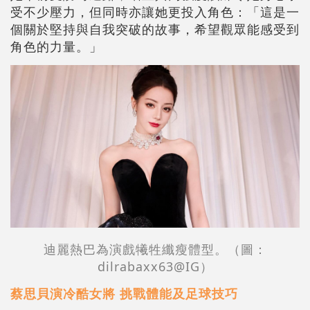
受不少壓力，但同時亦讓她更投入角色：「這是一
個關於堅持與自我突破的故事，希望觀眾能感受到
角色的力量。」
迪麗熱巴為演戲犧牲纖瘦體型。（圖：
dilrabaxx63@IG）
蔡思貝演冷酷女將 挑戰體能及足球技巧