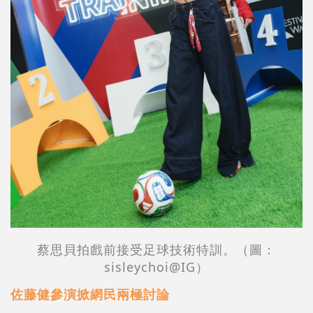
蔡思貝拍戲前接受足球技術特訓。（圖：
sisleychoi@IG）
佐藤健參演掀網民兩極討論