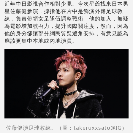
近年中日影視合作相對少見。今次星爺找來日本男
星佐藤健參演，據指他在片中是飾演外籍足球教
練，負責帶領女足隊伍調整戰術。他的加入，無疑
為電影增加號召力，提升國際關注度，然而，因為
他的身分卻讓部分網民質疑選角安排，有意見認為
應該更集中本地或內地演員。
佐藤健演足球教練。（圖：takeruxxsato@IG）