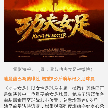
電影海報。（圖：電影功夫女足@微博）
迪麗熱巴為戲犧牲 增重8公斤演草根女足球員
《功夫女足》以女性足球為主題，據悉迪麗熱巴正
是飾演其中一位重要的女足球員。她為了演繹角色
由基層奮鬥至球隊核心位置，刻意增重達8公斤！
她早前受訪時透露，增重與高強度訓練令她身心承