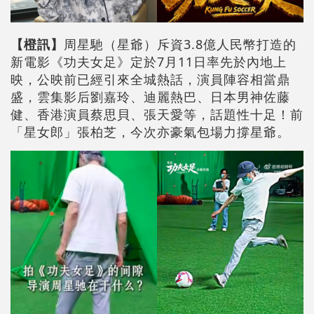
【橙訊】
周星馳（星爺）斥資3.8億人民幣打造的
新電影《功夫女足》定於7月11日率先於內地上
映，公映前已經引來全城熱話，演員陣容相當鼎
盛，雲集影后劉嘉玲、迪麗熱巴、日本男神佐藤
健、香港演員蔡思貝、張天愛等，話題性十足！前
「星女郎」張柏芝，今次亦豪氣包場力撐星爺。