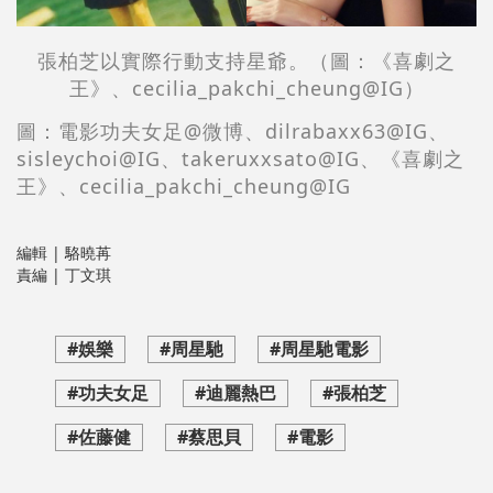
張柏芝以實際行動支持星爺。
（圖：《喜劇之
王》、cecilia_pakchi_cheung@IG）
圖：電影功夫女足@微博、dilrabaxx63@IG、
sisleychoi@IG、takeruxxsato@IG、《喜劇之
王》、cecilia_pakchi_cheung@IG
編輯 | 駱曉苒
責編 | 丁文琪
#娛樂
#周星馳
#周星馳電影
#功夫女足
#迪麗熱巴
#張柏芝
#佐藤健
#蔡思貝
#電影