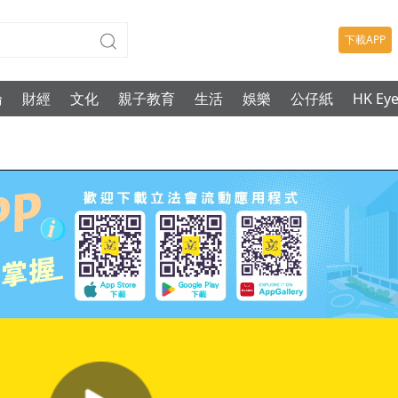
下載APP
論
財經
文化
親子教育
生活
娛樂
公仔紙
HK Ey