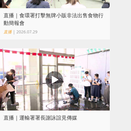
直播｜食環署打擊無牌小販非法出售食物行
動簡報會
直播
| 2026.07.29
直播｜運輸署署長謝詠誼見傳媒