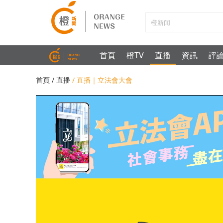
首頁
橙TV
直播
資訊
評
首頁
/ 直播
/ 直播｜立法會大會