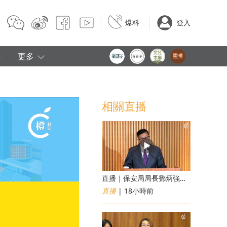
爆料
登入
e
更多
相關直播
直播｜保安局局長鄧炳強見傳媒
直播
| 18小時前