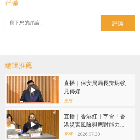
評論
評論
編輯推薦
直播｜保安局局長鄧炳強
見傳媒
直播
|
直播｜香港紅十字會「香
港災害風險與應對能力地
圖2026」研究發佈會
直播
| 2026.07.30