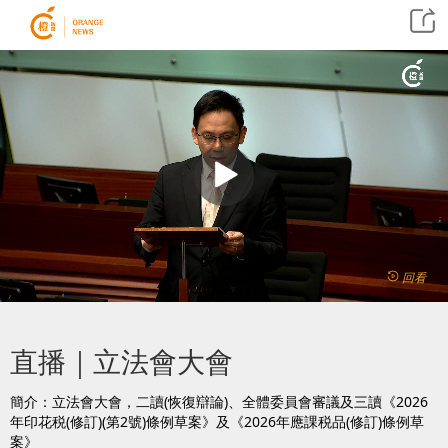
回看
直播｜立法會大會
簡介：立法會大會，二讀(恢復辯論)、全體委員會審議及三讀《2026
年印花税(修訂)(第2號)條例草案》及《2026年應課税品(修訂)條例草
案》