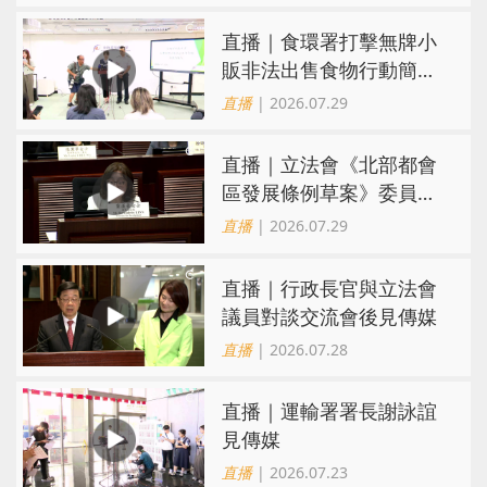
直播｜食環署打擊無牌小
販非法出售食物行動簡報
會
直播
| 2026.07.29
直播｜立法會《北部都會
區發展條例草案》委員會
會議
直播
| 2026.07.29
直播｜行政長官與立法會
議員對談交流會後見傳媒
直播
| 2026.07.28
直播｜運輸署署長謝詠誼
見傳媒
直播
| 2026.07.23