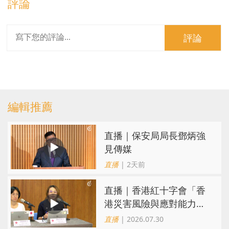
評論
評論
編輯推薦
直播｜保安局局長鄧炳強
見傳媒
直播
| 2天前
直播｜香港紅十字會「香
港災害風險與應對能力地
圖2026」研究發佈會
直播
| 2026.07.30