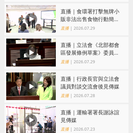
直播｜食環署打擊無牌小
販非法出售食物行動簡報
會
直播
| 2026.07.29
直播｜立法會《北部都會
區發展條例草案》委員會
會議
直播
| 2026.07.29
直播｜行政長官與立法會
議員對談交流會後見傳媒
直播
| 2026.07.28
直播｜運輸署署長謝詠誼
見傳媒
直播
| 2026.07.23