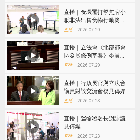
直播｜食環署打擊無牌小
販非法出售食物行動簡報
會
直播
| 2026.07.29
直播｜立法會《北部都會
區發展條例草案》委員會
會議
直播
| 2026.07.29
直播｜行政長官與立法會
議員對談交流會後見傳媒
直播
| 2026.07.28
直播｜運輸署署長謝詠誼
見傳媒
直播
| 2026.07.23