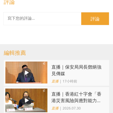
評論
評論
編輯推薦
直播｜保安局局長鄧炳強
見傳媒
直播
| 17小時前
直播｜香港紅十字會「香
港災害風險與應對能力地
圖2026」研究發佈會
直播
| 2026.07.30