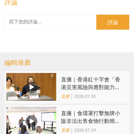
評論
評論
編輯推薦
直播｜香港紅十字會「香
港災害風險與應對能力地
圖2026」研究發佈會
直播
| 2026.07.30
直播｜食環署打擊無牌小
販非法出售食物行動簡報
會
直播
| 2026.07.29