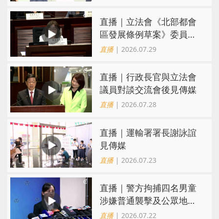
直播｜立法會《北部都會
區發展條例草案》委員會
會議
直播
| 2026.07.29
直播｜行政長官與立法會
議員對談交流會後見傳媒
直播
| 2026.07.28
直播｜運輸署署長謝詠誼
見傳媒
直播
| 2026.07.23
直播｜警方拘捕四名男童
涉嫌普通襲擊及公眾地方
內擾亂秩序行為
直播
| 2026.07.22