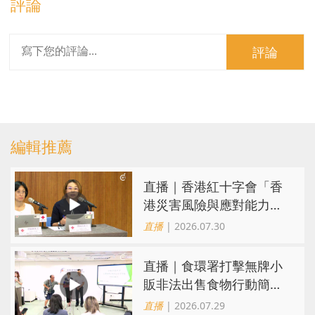
評論
評論
編輯推薦
直播｜香港紅十字會「香
港災害風險與應對能力地
圖2026」研究發佈會
直播
| 2026.07.30
直播｜食環署打擊無牌小
販非法出售食物行動簡報
會
直播
| 2026.07.29