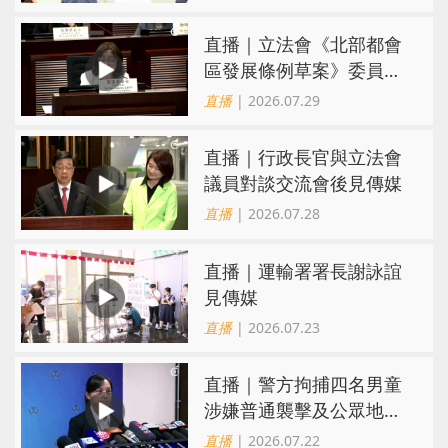
直播｜立法會《北部都會
區發展條例草案》委員會
會議
直播
| 2026.07.29
直播｜行政長官與立法會
議員對談交流會後見傳媒
直播
| 2026.07.28
直播｜運輸署署長謝詠誼
見傳媒
直播
| 2026.07.23
直播｜警方拘捕四名男童
涉嫌普通襲擊及公眾地方
內擾亂秩序行為
直播
| 2026.07.22