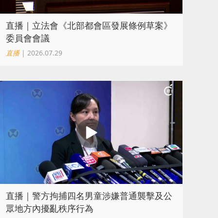
直播｜立法會《北部都會區發展條例草案》
委員會會議
直播
| 2026.07.29
直播｜警方拘捕四名男童涉嫌普通襲擊及公
眾地方內擾亂秩序行為