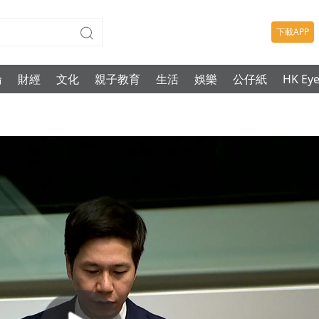
下載APP
論
財經
文化
親子教育
生活
娛樂
公仔紙
HK Ey