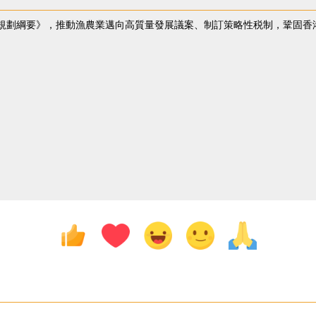
規劃綱要》，推動漁農業邁向高質量發展議案、制訂策略性税制，鞏固香