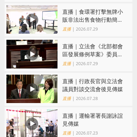
直播｜食環署打擊無牌小
販非法出售食物行動簡報
會
直播
| 2026.07.29
直播｜立法會《北部都會
區發展條例草案》委員會
會議
直播
| 2026.07.29
直播｜行政長官與立法會
議員對談交流會後見傳媒
直播
| 2026.07.28
直播｜運輸署署長謝詠誼
見傳媒
直播
| 2026.07.23