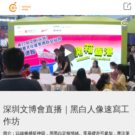
回看
深圳文博會直播｜黑白人像速寫工
作坊
簡介：以線條捕捉神韻，用黑白定格情緒。零基礎亦可參加，專注筆