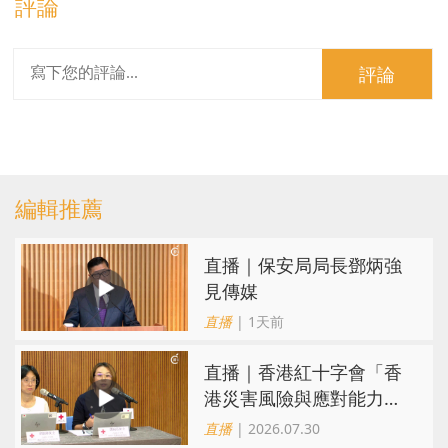
評論
評論
編輯推薦
直播｜保安局局長鄧炳強
見傳媒
直播
| 1天前
直播｜香港紅十字會「香
港災害風險與應對能力地
圖2026」研究發佈會
直播
| 2026.07.30