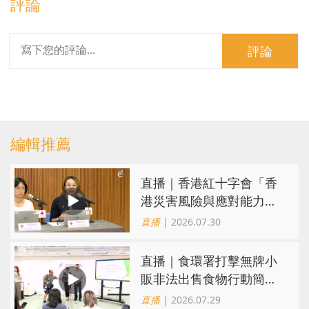
評論
評論
編輯推薦
直播｜香港紅十字會「香
港災害風險與應對能力地
圖2026」研究發佈會
直播
| 2026.07.30
直播｜食環署打擊無牌小
販非法出售食物行動簡報
會
直播
| 2026.07.29