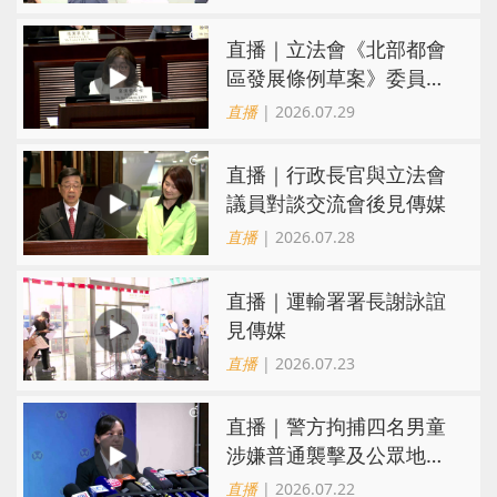
直播｜立法會《北部都會
區發展條例草案》委員會
會議
直播
| 2026.07.29
直播｜行政長官與立法會
議員對談交流會後見傳媒
直播
| 2026.07.28
直播｜運輸署署長謝詠誼
見傳媒
直播
| 2026.07.23
直播｜警方拘捕四名男童
涉嫌普通襲擊及公眾地方
內擾亂秩序行為
直播
| 2026.07.22