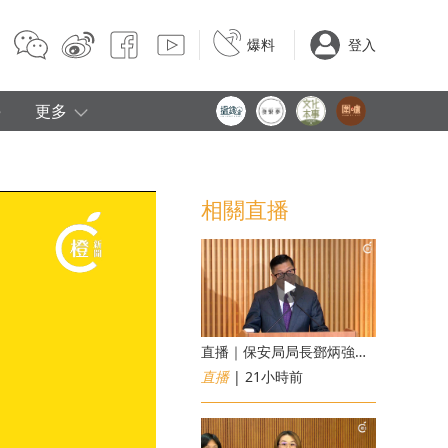
爆料
登入
e
更多
相關直播
直播｜保安局局長鄧炳強見傳媒
直播
| 21小時前