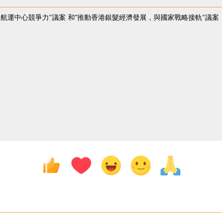
航運中心競爭力"議案 和”推動香港銀髮經濟發展，與國家戰略接軌"議案