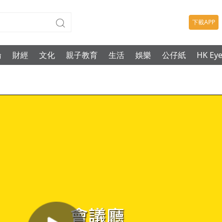
下載APP
論
財經
文化
親子教育
生活
娛樂
公仔紙
HK Ey