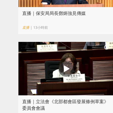
直播｜保安局局長鄧炳強見傳媒
直播
| 13小時前
直播｜立法會《北部都會區發展條例草案》
委員會會議